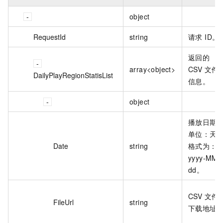
object
RequestId
string
请求 ID。
返回的
array<object>
CSV 文件
DailyPlayRegionStatisList
信息。
object
播放日期
单位：天
Date
string
格式为：
yyyy-MM-
dd。
CSV 文件
FileUrl
string
下载地址