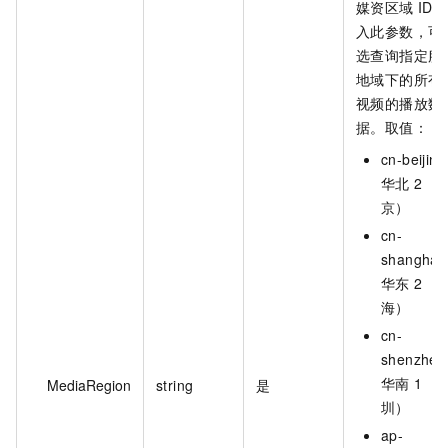
媒资区域 ID
入此参数，可
选查询指定服
地域下的所有
视频的播放数
据。取值：
cn-beijin
华北 2（
京）
cn-
shangha
华东 2（
海）
cn-
shenzhe
华南 1（
MediaRegion
string
是
圳）
ap-