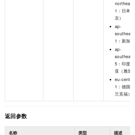
northeast
1：日本
京）
ap-
southeast
1：新加坡
ap-
southeast
5：印度
亚（雅加
eu-central
1：德国
兰克福）
返回参数
名称
类型
描述