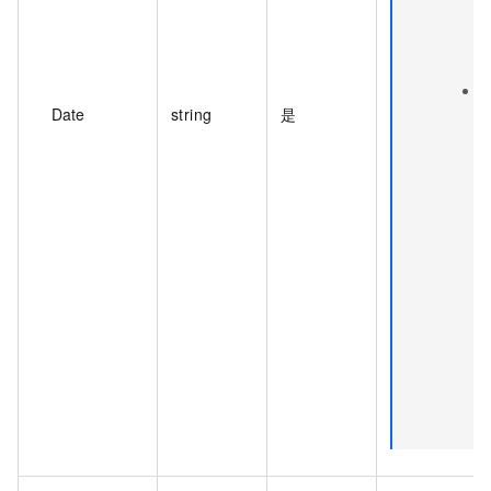
Date
string
是
1