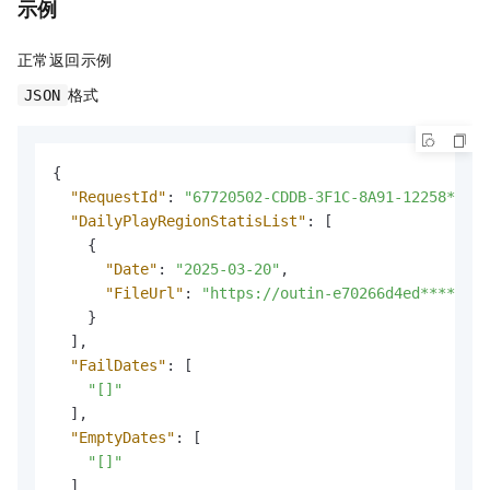
示例
正常返回示例
格式
JSON
{
"RequestId"
:
"67720502-CDDB-3F1C-8A91-12258*****
"DailyPlayRegionStatisList"
:
[
{
"Date"
:
"2025-03-20"
,
"FileUrl"
:
"https://outin-e70266d4ed*******0
}
]
,
"FailDates"
:
[
"[]"
]
,
"EmptyDates"
:
[
"[]"
]