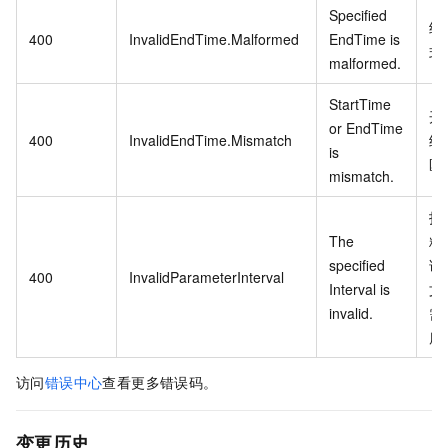
Specified
结
400
InvalidEndTime.Malformed
EndTime is
式
malformed.
StartTime
开
or EndTime
400
InvalidEndTime.Mismatch
结
is
匹
mismatch.
指
The
粒
specified
请
400
InvalidParameterInterval
Interval is
文
invalid.
需
度
访问
错误中心
查看更多错误码。
变更历史