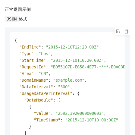
正常返回示例
格式
JSON
{
"EndTime"
:
"2015-12-10T12:20:00Z"
,
"Type"
:
"bps"
,
"StartTime"
:
"2015-12-10T10:20:00Z"
,
"RequestId"
:
"B955107D-E658-4E77-****-E0AC3D3169
"Area"
:
"CN"
,
"DomainName"
:
"example.com"
,
"DataInterval"
:
"300"
,
"UsageDataPerInterval"
:
{
"DataModule"
:
[
{
"Value"
:
"2592.3920000000003"
,
"TimeStamp"
:
"2015-12-10T10:00:00Z"
}
]