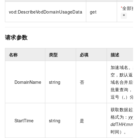
*
全部资
vod:DescribeVodDomainUsageData
get
*
请求参数
名称
类型
必填
描述
加速域名。若
空，默认返回
DomainName
string
否
域名合并后数
批量查询，多
逗号（,）分
获取数据起始
格式为：
yyy
StartTime
string
是
dd
T
HH:mm:s
时间）。