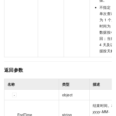
不指定
In
单次查询
为 1 个
时间为 1
数据按小
回；当查
4 天及以
据按天粒
返回参数
名称
类型
描述
object
结束时间。格
yyyy-MM-
EndTime
string