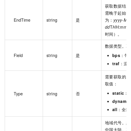
获取数据结束
需晚于起始时
EndTime
string
是
为：
yyyy-MM
dd
T
HH:mm:s
时间）。
数据类型。取
Field
string
是
bps
：带
traf
：流
需要获取的用
取值：
static
：
Type
string
否
dynamic
all
：全部
地域代号。默
中国大陆。取