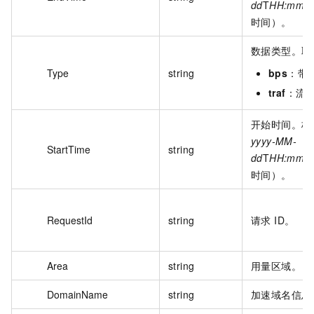
dd
T
HH:mm:s
时间）。
数据类型。取
Type
string
bps
：带
traf
：流
开始时间。格
yyyy-MM-
StartTime
string
dd
T
HH:mm:s
时间）。
RequestId
string
请求 ID。
Area
string
用量区域。
DomainName
string
加速域名信息