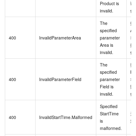
Product is
请
invalid.
修
The
指
specified
Ar
400
InvalidParameterArea
parameter
非
Area is
据
invalid.
修
The
指
specified
Fie
400
InvalidParameterField
parameter
非
Field is
照
invalid.
修
Specified
StartTime
开
400
InvalidStartTime.Malformed
is
式
malformed.