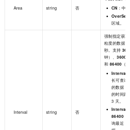
Area
string
否
CN
：中
OverSea
区域。
强制指定获取
粒度的数据，
秒。支持
300
钟）、
3600
（
和
86400
（1
Interval
=
长可查询
的数据，
的时间跨
3 天。
Interval
=
Interval
string
否
86400
：
询最近 1
据。