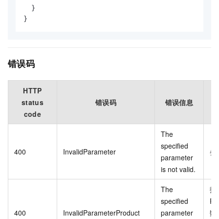
}
}
错误码
HTTP
status
错误码
错误信息
code
The
specified
400
InvalidParameter
参
parameter
is not valid.
The
指
specified
Pr
400
InvalidParameterProduct
parameter
数