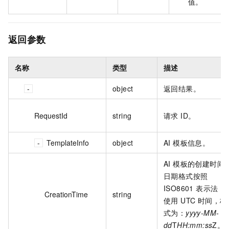
值。
返回参数
名称
类型
描述
object
返回结果。
RequestId
string
请求 ID。
TemplateInfo
object
AI 模板信息。
AI 模板的创建时间
日期格式按照
ISO8601 表示法，
CreationTime
string
使用 UTC 时间，格
式为：
yyyy-MM-
dd
T
HH:mm:ss
Z。