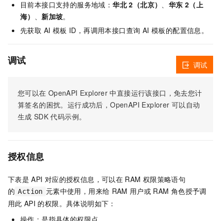
目前本接口支持的服务地域：
华北 2（北京）
、
华东 2（上
海）
、
新加坡
。
先获取 AI 模板 ID，再调用本接口查询 AI 模板的配置信息。
调试
调试
您可以在
OpenAPI Explorer
中直接运行该接口，免去您计
算签名的困扰。运行成功后，OpenAPI Explorer
可以自动
生成
SDK
代码示例。
授权信息
下表是
API
对应的授权信息，可以在
RAM
权限策略语句
的
元素中使用，用来给
RAM
用户或
RAM
角色授予调
Action
用此
API
的权限。具体说明如下：
操作：是指具体的权限点。