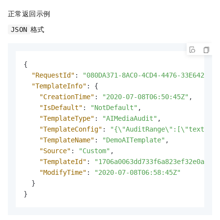
正常返回示例
格式
JSON
{
"RequestId"
:
"080DA371-8AC0-4CD4-4476-33E64282**
"TemplateInfo"
:
{
"CreationTime"
:
"2020-07-08T06:50:45Z"
,
"IsDefault"
:
"NotDefault"
,
"TemplateType"
:
"AIMediaAudit"
,
"TemplateConfig"
:
"{\"AuditRange\":[\"text-tit
"TemplateName"
:
"DemoAITemplate"
,
"Source"
:
"Custom"
,
"TemplateId"
:
"1706a0063dd733f6a823ef32e0a5***
"ModifyTime"
:
"2020-07-08T06:58:45Z"
}
}