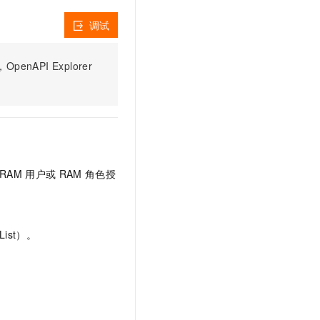
文戏情感细腻自然，动作戏激烈拳拳到肉，实现更强表演能力
支持中英文自由切换，具备更强的噪声鲁棒性
云聚AI 严选权益
SSL 证书
调试
，一键激活高效办公新体验
精选AI产品，从模型到应用全链提效
堡垒机
AI 用量加速计划
应用
PI Explorer
防火墙
、识别商机，让客服更高效、服务更出色。
新老同享，达量后返
千问办公
主机安全
NEW
的智能体编程平台
一站式AI生产力平台
AI 应用及服务市场
伶鹊
企业级人与Agent协作平台，接入和调度多个数字员工
智能客服平台，对话机器人、对话分析、智能外呼
AI 应用
RAM
用户或
RAM
角色授
大模型服务平台百炼 - 全妙
大模型
应用创作平台
多模态内容创作工具，已接入 DeepSeek
自然语言处理
ist）。
数据标注
机器学习
息提取
与 AI 智能体进行实时音视频通话
从文本、图片、视频中提取结构化的属性信息
构建支持视频理解的 AI 音视频实时通话应用