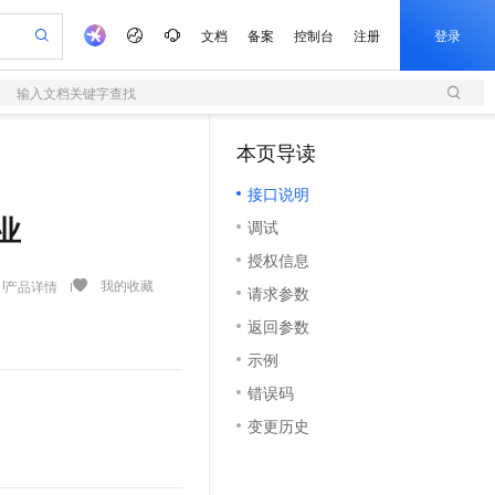
文档
备案
控制台
注册
登录
输入文档关键字查找
验
作计划
器
AI 活动
专业服务
服务伙伴合作计划
开发者社区
加入我们
服务平台百炼
阿里云 OPC 创新助力计划
本页导读
（1）
一站式生成采购清单，支持单品或批量购买
S
io：打造专属 AI 语音助手
S产品伙伴计划（繁花）
峰会
造的大模型服务与应用开发平台
轻量应用服务器
一句话生成原生可编辑精美 PPT 文稿
AI 生产力先锋
Al MaaS 服务伙伴赋能合作
域名
博文
Careers
至高可申请百万元
接口说明
性可伸缩的云计算服务
开启高性价比 AI 编程新体验
Qwen-Audio-3.0-Realtime 端到端实时语音角色扮演
输入一句话想法, 轻松生成专业的 PPT
先锋实践拓展 AI 生产力的边界
快速构建应用程序和网站，即刻迈出上云第一步
Token 补贴，五大权
计划
海大会
伙伴信用分合作计划
商标
问答
社会招聘
作业
调试
益加速 OPC 成功
S
eek-V4-Pro
数字证书管理服务（原SSL证书）
一键部署幻兽帕鲁游戏服务器
飞天发布时刻
HOT
划
备案
电子书
校园招聘
授权信息
pSeek-V4-Pro
视频创作，一键激活电商全链路生产力
全托管，含MySQL、PostgreSQL、SQL Server、MariaDB多引擎
实现全站HTTPS，呈现可信的WEB访问
一键购买专属联机服务器，轻松开启游戏
所见，即是所愿
更多支持
我的收藏
产品详情
划
公司注册
镜像站
请求参数
视频生成
语音识别与合成
专属 QwenPaw
短信服务
漫剧工坊：一站式动画创作平台
AI 实训营
HOT
合作伙伴培训与认证
返回参数
划
上云迁移
的智能体编程平台
站生成，高效打造优质广告素材
从聊天伙伴进化为能主动干活的本地数字员工
快速生产连贯的高质量长漫剧
从基础到进阶，Agent 创客手把手教你
国内短信简单易用，安全可靠，秒级触达，全球覆盖200+国家和地区。
e-1.1-T2V
Qwen3-TTS-Flash
lScope
我要反馈
查询合作伙伴
示例
畅细腻的高质量视频
离线语音合成大模型，多语言方言自适应，低延迟高稳定
n Alibaba Cloud ISV 合作
代维服务
olarDB
建企业门户网站
大数据开发治理平台 DataWorks
10 分钟搭建微信、支付宝小程序
错误码
创新加速
ope
登录合作伙伴管理后台
我要建议
站，无忧落地极速上线
以可视化方式快速构建移动和 PC 门户网站
100%兼容MySQL、PostgreSQL，兼容Oracle，支持集中和分布式
高效部署网站，快速应用到小程序
Data Agent 驱动的一站式 Data+AI 开发治理平台
e-1.1-I2V
Cosyvoice-V3-Flash
变更历史
安全
畅自然，细节丰富
高表现力语音合成大模型，语音克隆听感自然
我要投诉
上云场景组合购
伴
边界网络安全防护产品
漫剧创作，剧本、分镜、视频高效生成
覆盖90%+业务场景，专享组合折扣价
2V
VPN
Fun-ASR