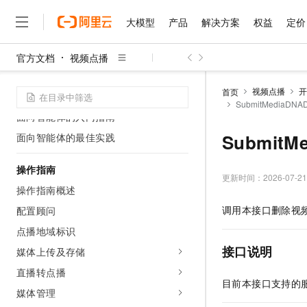
动态与公告
大模型
产品
解决方案
权益
定价
使用资源组进行精细化资源控制
快速入门
官方文档
视频点播
大模型
产品
解决方案
权益
定价
云市场
伙伴
服务
了解阿里云
视频点播快速入门
精选产品
精选解决方案
普惠上云
产品定价
精选商城
成为销售伙伴
售前咨询
为什么选择阿里云
千问AI平台
视频点播
开
首页
开通视频点播
了解云产品的定价详情
SubmitMediaDN
大模型服务平台百炼
千问办公，解锁你的工作
普惠上云 官方力荐
分销伙伴
在线服务
网站建设
什么是云计算
大
面向智能体的入门指南
大模型服务与应用平台
企业级Agent产品，直接
云服务器38元/年起，超
咨询伙伴
多端小程序
技术领先
SubmitM
面向智能体的最佳实践
云上成本管理
售后服务
千问大模型
Agency Agents：拥
官方推荐返现计划
大模型
大模型
精选产品
精选解决方案
Salesforce 国际版订阅
稳定可靠
管理和优化成本
多元化、高性能、安全可靠
推荐新用户得奖励，单订单
销售伙伴合作计划
操作指南
自助服务
更新时间：
2026-07-21
友盟天域
安全合规
人工智能与机器学习
AI
文本生成
操作指南概述
无影云电脑
HappyHorse 打造一
云工开物
无影生态合作计划
在线服务
观测云
分析师报告
随时随地安全接入的云上超
高校专属算力普惠，学生认
计算
互联网应用开发
调用本接口删除视
配置顾问
Qwen3.8-Max
HOT
Salesforce On Alibaba C
工单服务
智能体时代全能旗舰模型
Tuya 物联网平台阿里云
研究报告与白皮书
点播地域标识
云解析DNS
快速拥有专属 OpenClaw
Consulting Partner 合
大数据
容器
免费试用
短信专区
接口说明
媒体上传及存储
蓝凌 OA
Qwen3.7-Plus
AI 大模型销售与服务生
现代化应用
存储
天池大赛
能看、能想、能动手的多模
直播转点播
云原生大数据计算服务 Max
解决方案免费试用 新老
电子合同
目前本接口支持的
面向分析的企业级SaaS模
最高领取价值200元试用
安全
媒体管理
网络与CDN
AI 算法大赛
Qwen3-VL-Plus
畅捷通