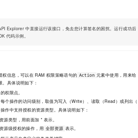
服务生态伙伴
视觉 Coding、空间感知、多模态思考等全面升级
1M上下文，专为长程任务能力而生
云工开物
企业应用
Night Plan 支持 Qwen 3.8-Max
AI 办公
NEW
Red Hat
30+ 款产品免费体验
夜间 5 折，Qwen/Meoo/TokenPlan 客户专享
AI智能应用
科研合作
ERP
堂（旗舰版）
SUSE
智能客服
AI 应用构建
大模型原生
PI Explorer
中直接运行该接口，免去您计算签名的困扰。运行成功后，OpenA
CRM
2个月
自动承接线索
DK
代码示例。
建站小程序
Qoder
大模型服务平台百炼-应用模版
OA 办公系统
HOT
NEW
面向真实软件
个人版上线、团队版降价；千问3.8-Max首发发尝鲜
丰富多元化的应用模版和解决方案
力提升
财税管理
模板建站
万有无界
大模型服务平台百炼-智能体
400电话
定制建站
的模型效果
灵活可视化地构建企业级 Agent
方案
广告营销
模板小程序
授权信息，可以在
RAM
权限策略语句的
元素中使用，用来给
Action
秒悟
人工智能平台 PAI
限。具体说明如下：
定制小程序
云端极速 AI 
新一代 AI 视频生成模型，深度适配广告营销等场景
AI Native 的算法工程平台，一站式完成建模、训练、推理服务部署
体的权限点。
APP 开发
每个操作的访问级别，取值为写入（Write）、读取（Read）或列出（L
建站系统
指操作中支持授权的资源类型。具体说明如下：
资源类型，用前面加 * 表示。
AI 应用
10分钟微调：让0.6B模型媲美235B模型
多模态数据信
资源级授权的操作，用
表示。
全部资源
依托云原生高可用架构,实现Dify私有化部署
用1%尺寸在特定领域达到大模型90%以上效果