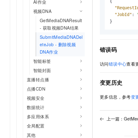
{
AI作业
"RequestI
视频DNA
"JobId"
:
GetMediaDNAResult
}
- 获取视频DNA结果
SubmitMediaDNADel
eteJob - 删除视频
错误码
DNA作业
智能标签
访问
错误中心
查看
智能封面
直播转点播
变更历史
点播CDN
更多信息，参考
变
视频安全
数据统计
多应用体系
上一篇：
GetMe
全局配置
其他