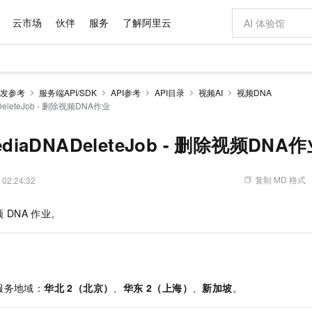
云市场
伙伴
服务
了解阿里云
AI 特惠
数据与 API
成为产品伙伴
企业增值服务
最佳实践
价格计算器
AI 场景体
基础软件
产品伙伴合
阿里云认证
市场活动
配置报价
大模型
发参考
服务端API/SDK
API参考
API目录
视频AI
视频DNA
自助选配和估算价格
ADeleteJob - 删除视频DNA作业
新方式
域名与网站
睿译宝，AI翻译排版一步到位
智启 AI 普惠权益
产品生态集成认证中心
企业支持计划
云上春晚
千问官方 MaaS 平台，为开发者和 Agent 而生，新用户赠送 1 亿 + tokens 额度
云服务器 EC
Qwen Aud
AI Coding
阿里云Maa
2026 阿里云
为企业打
数据集
Windows
大模型认证
模型
NEW
NEW
交付可用成果
值低价云产品抢先购
提供智能易用的域名与建站服务
上传文档即自动完成翻译和格式还原
至高享 1亿+免费 tokens，加速 Al 应用落地
安全可靠、弹
智能编程，一键
产品生态伙伴
专家技术服务
云上奥运之旅
弹性计算合作
阿里云中企出
手机三要素
宝塔 Linux
全部认证
ediaDNADeleteJob - 删除视频DNA
价格优势
有专属领域专家
对象存储 OSS
GLM-5.2：长任务时代开源旗舰模型
阿里云 OPC 创新助力计划
云数据库 RD
即刻拥有 DeepS
AI 电商营销
产品生态伙伴工作台
企业增值服务台
云栖战略参考
云存储合作计
云栖大会
身份实名认证
CentOS
训练营
推动算力普惠，释放技术红利
的大模型服务
最高返9万
多领域专家智能体,一键组建 AI 虚拟交付团队
至高百万元 Token 补贴，加速一人公司成长
稳定、安全、高性价比、高性能的云存储服务
真正可用的 1M 上下文,一次完成代码全链路开发
轻松解锁专属 Dee
从图文生成到
复制 MD 格式
 02:24:32
云上的中国
数据库合作计
活动全景
短信
Docker
图片和
站式影视创作平台
人工智能平台 PAI
Hermes Agent，打造自进化智能体
Token Plan 模型订阅计划
Qoder
5 分钟轻松部署
AI 广告创作
企业成长
大模型
NEW
信息公告
看见新力量
云网络合作计
OCR 文字识别
JAVA
级电脑
证享300元代金券
可视化编排打通从文字构思到成片全链路闭环
一站式AI开发、训练和推理服务
自主进化，持久记忆，越用越聪明
Qwen3.8-Max 首发尝鲜，限时加量 10 倍，夜间低至2折
面向真实软件
图文、视频一
频
DNA
作业。
Kimi-K3
HappyHors
NEW
魔搭 Mode
loud
服务实践
官网公告
Kimi 最新旗舰模型，长程编程与推理利器
让文字生成流
金融模力时刻
Salesforce O
版
发票查验
全能环境
Qoder CN
Claude Code + GStack 打造工程团队
千问办公，限时限量积分加倍
云原生数据库 P
低代码高效构
AI 建站
NEW
作计划
计划
创新中心
魔搭 ModelSc
健康状态
让AI从“聊天伙伴”进化为能干活的“数字员工”
覆盖公网/内网、递归/权威、移动APP等全场景解析服务
安装技能 GStack，拥有专属 AI 工程团队
你的AI工作搭子，覆盖日常办公高频场景
基于千问大模型等，支持代码智能生成、研发智能问答
0 代码专业建
客户案例
天气预报查询
操作系统
Deepseek-v4-pro
HappyHors
态合作计划
态智能体模型
旗舰 MoE 大模型，百万上下文与顶尖推理能力
图生视频，流
Compute
同享
容器服务 Kubernetes 版 ACK
万小智 AI 建站低至 15元/月
云防火墙
AI 短剧/漫剧
快递物流查询
WordPress
成为服务伙
服务地域：
华北 2（北京）
、
华东 2（上海）
、
新加坡
。
高校合作
式云数据仓库
点，立即开启云上创新
提供一站式管理容器应用的 K8s 服务
送.CN域名，送备案服务码
云原生的云上
AI助力短剧
GLM-5.2
Wan2.7-T
Ubuntu