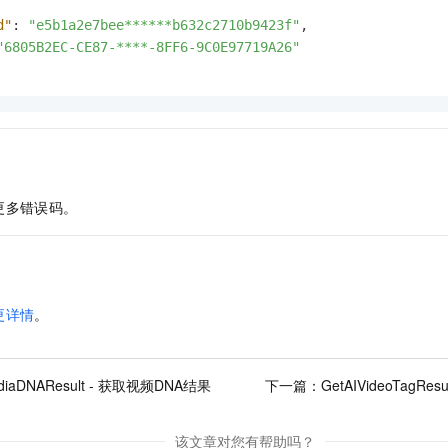
d"
:
"e5b1a2e7bee******b632c2710b9423f"
,
"6805B2EC-CE87-****-8FF6-9C0E97719A26"
更多错误码。
更详情
。
diaDNAResult - 获取视频DNA结果
下一篇：
GetAIVideoTagR
该文章对您有帮助吗？