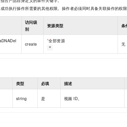
是指云产品自身定义的条件关键字。
一个 AI 助手
即刻拥有 DeepSeek-R1 满血版
超强辅助，Bol
指成功执行操作所需要的其他权限。操作者必须同时具备关联操作的权
在企业官网、通讯软件中为客户提供 AI 客服
多种方案随心选，轻松解锁专属 DeepSeek
访问级
资源类型
条
别
iaDNADel
*
全部资源
create
无
*
类型
必填
描述
string
是
视频 ID。