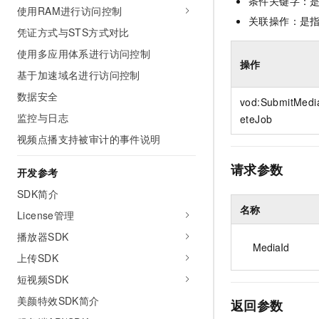
条件关键字：
10 分钟在聊天系统中增加
使用RAM进行访问控制
专有云
关联操作：是
凭证方式与STS方式对比
使用多应用体系进行访问控制
操作
基于加速域名进行访问控制
数据安全
vod:SubmitMed
监控与日志
eteJob
视频点播支持被审计的事件说明
请求参数
开发参考
SDK简介
名称
License管理
播放器SDK
MediaId
上传SDK
短视频SDK
美颜特效SDK简介
返回参数