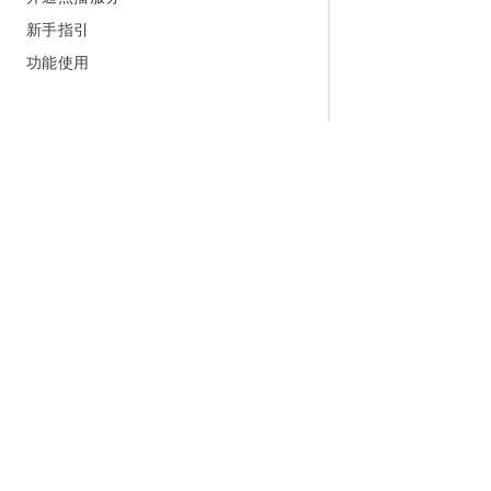
新手指引
功能使用
为什么选择阿里云
大模型
产品和定
什么是云计算
千问大模型
全部产品
全球基础设施
大模型服务
免费试用
技术领先
AI应用构建
产品动态
稳定可靠
产品定价
安全合规
配置报价