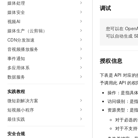
媒体处理
AI 产品 免费试用
网络
安全
云开发大赛
调试
Tableau 订阅
媒体安全
1亿+ 大模型 tokens 和 
可观测
入门学习赛
中间件
AI空中课堂在线直播课
视频AI
140+云产品 免费试用
大模型服务
您可以在
OpenA
上云与迁云
媒体生产（云剪辑）
产品新客免费试用，最长1
数据库
可以自动生成
S
生态解决方案
CDN分发加速
千问AI平台-Token Plan
企业出海
大模型ACA认证体验
大数据计算
音视频播放服务
助力企业全员 AI 认知与能
行业生态解决方案
政企业务
媒体服务
事件通知
千问AI平台-模型体验
授权信息
开发者生态解决方案
在线体验全尺寸、多种模态
多应用体系
企业服务与云通信
AI 开发和 AI 应用解决
下表是
API
对应的
数据服务
Happy 系列大模型
域名与网站
予调用此
API
的权
实践教程
操作：是指具
终端用户计算
微短剧解决方案
访问级别：是指
Serverless
大模型解决方案
短视频小程序
资源类型：是
最佳实践
开发工具
对于必选的
快速部署 Dify，高效搭建 
对于不支持
迁移与运维管理
安全合规