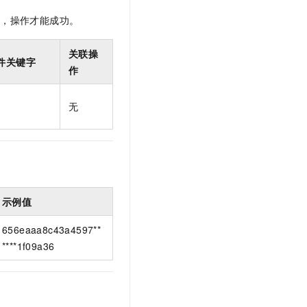
t.diy 一步搞定创意建站
构建大模型应用的安全防护体系
限，操作才能成功。
通过自然语言交互简化开发流程,全栈开发支持
通过阿里云安全产品对 AI 应用进行安全防护
关联操
件关键字
作
无
示例值
656eaaa8c43a4597**
****1f09a36