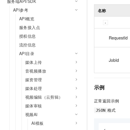
服务端API/SDK
API参考
名称
API概览
服务接入点
授权信息
RequestId
流控信息
API目录
JobId
媒体上传
音视频播放
媒资管理
示例
媒体处理
视频编辑（云剪辑）
正常返回示例
媒体审核
格式
JSON
视频AI
AI模板