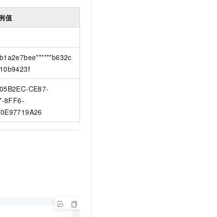
例值
b1a2e7bee******b632c
10b9423f
05B2EC-CE87-
**-8FF6-
0E97719A26