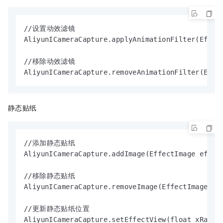
//设置动效滤镜

AliyunICameraCapture.applyAnimationFilter(Effect
//移除动效滤镜

AliyunICameraCapture.removeAnimationFilter(Effe
静态贴纸
//添加静态贴纸

AliyunICameraCapture.addImage(EffectImage effctI
//移除静态贴纸

AliyunICameraCapture.removeImage(EffectImage eff
//更新静态贴纸位置

AliyunICameraCapture.setEffectView(float xRatio