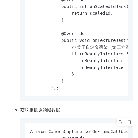
            public int onScaledIdBack(int 
                return scaledId;

            }

            @Override

            public void onTextureDestroyed
                //关于自定义渲染（第三方渲染）
                if (mBeautyInterface != nu
                    mBeautyInterface.relea
                    mBeautyInterface = nul
                }

            }

        });
获取相机原始帧数据
AliyunICameraCapture.setOnFrameCallback(ne