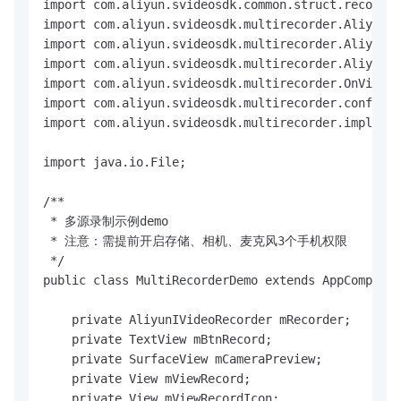
import com.aliyun.svideosdk.common.struct.recorder
import com.aliyun.svideosdk.multirecorder.AliyunIC
import com.aliyun.svideosdk.multirecorder.AliyunIV
import com.aliyun.svideosdk.multirecorder.AliyunIV
import com.aliyun.svideosdk.multirecorder.OnVideoR
import com.aliyun.svideosdk.multirecorder.config.A
import com.aliyun.svideosdk.multirecorder.impl.Ali
import java.io.File;

/**

 * 多源录制示例demo

 * 注意：需提前开启存储、相机、麦克风3个手机权限

 */

public class MultiRecorderDemo extends AppCompatAc
    private AliyunIVideoRecorder mRecorder;

    private TextView mBtnRecord;

    private SurfaceView mCameraPreview;

    private View mViewRecord;

    private View mViewRecordIcon;
