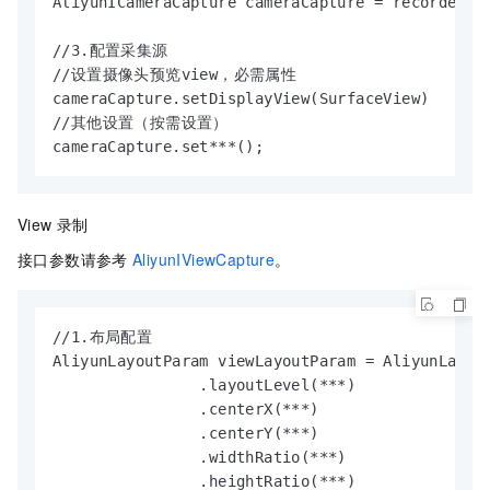
AliyunICameraCapture cameraCapture = recorder.ge
//3.配置采集源

//设置摄像头预览view，必需属性

cameraCapture.setDisplayView(SurfaceView)

//其他设置（按需设置）

cameraCapture.set***();
View
录制
接口参数请参考
AliyunIViewCapture
。
//1.布局配置

AliyunLayoutParam viewLayoutParam = AliyunLayout
                .layoutLevel(***)

                .centerX(***)

                .centerY(***)

                .widthRatio(***)

                .heightRatio(***)
