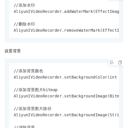
//添加水印

AliyunIVideoRecorder.addWaterMark(EffectImage ef
//删除水印

AliyunIVideoRecorder.removeWaterMark(EffectImag
设置背景
//添加背景颜色

AliyunIVideoRecorder.setBackgroundColor(int colo
//添加背景图片bitmap

AliyunIVideoRecorder.setBackgroundImage(Bitmap b
//添加背景图片路径

AliyunIVideoRecorder.setBackgroundImage(String p
//清除背景
