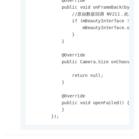
            @Override

            public void onFrameBack(byte[]
                //原始数据回调 NV211，此
                if (mBeautyInterface != nu
                    mBeautyInterface.onFra
                }

            }

            @Override

            public Camera.Size onChoosePre
                                          
                return null;

            }

            @Override

            public void openFailed() {

            }

        });