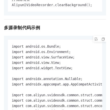
AliyunIVideoRecorder.clearBackground();
多源录制代码示例
import android.os.Bundle;

import android.os.Environment;

import android.view.SurfaceView;

import android.view.View;

import android.widget.TextView;

import androidx.annotation.Nullable;

import androidx.appcompat.app.AppCompatActivity;

import com.aliyun.svideosdk.common.struct.common.A
import com.aliyun.svideosdk.common.struct.common.V
import com.aliyun.svideosdk.common.struct.encoder.