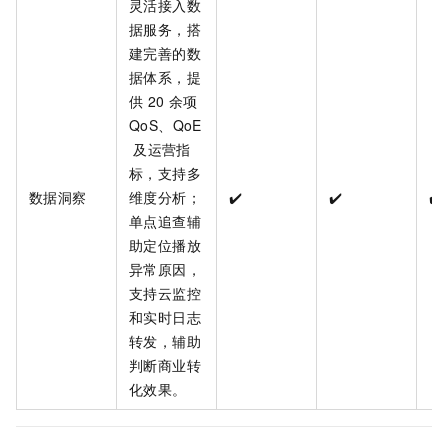
灵活接入数
据服务，搭
建完善的数
据体系，提
供
20
余项
QoS、QoE
及运营指
标，支持多
数据洞察
维度分析；
✔️
✔️
✔️
单点追查辅
助定位播放
异常原因，
支持云监控
和实时日志
转发，辅助
判断商业转
化效果。