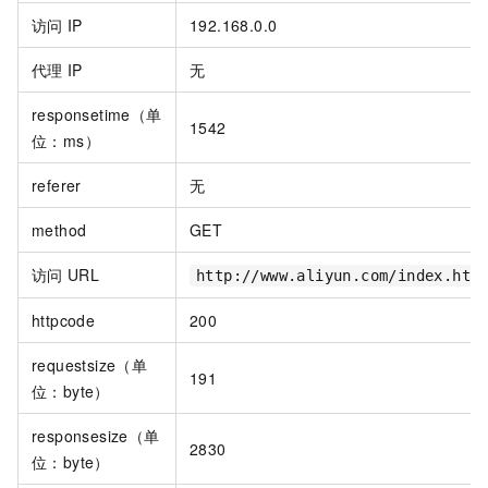
访问
IP
192.168.0.0
代理
IP
无
responsetime（单
1542
位：ms）
referer
无
method
GET
访问
URL
http://www.aliyun.com/index.htm
httpcode
200
requestsize（单
191
位：byte）
responsesize（单
2830
位：byte）