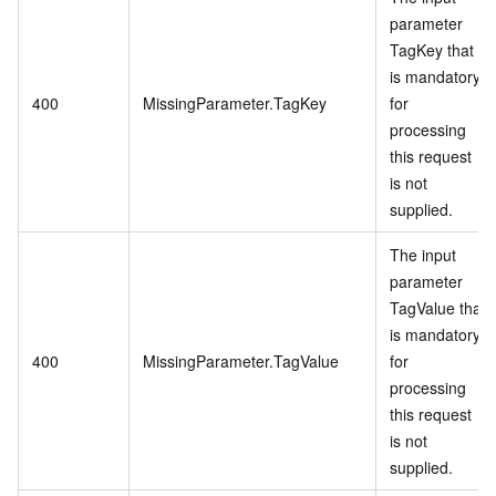
parameter
TagKey that
is mandatory
400
MissingParameter.TagKey
for
processing
this request
is not
supplied.
The input
parameter
TagValue that
is mandatory
400
MissingParameter.TagValue
for
processing
this request
is not
supplied.