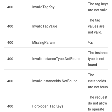
The tag keys
400
InvalidTagKey
are not valid.
The tag
400
InvalidTagValue
values are
not valid.
400
MissingParam
%s
The instance
400
InvalidInstanceType.NotFound
type is not
found
The
400
InvalidInstanceIds.NotFound
instanceIds
are not found
The request
do not allow
400
Forbidden.TagKeys
to operate