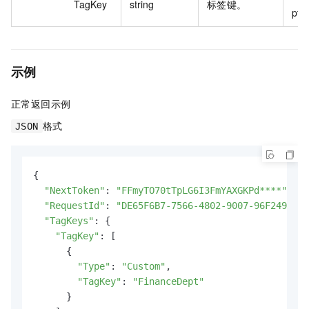
TagKey
string
标签键。
pt
示例
正常返回示例
格式
JSON
{

"NextToken"
: 
"FFmyTO70tTpLG6I3FmYAXGKPd****"
,

"RequestId"
: 
"DE65F6B7-7566-4802-9007-96F2494AC5
"TagKeys"
: {

"TagKey"
: [

      {

"Type"
: 
"Custom"
,

"TagKey"
: 
"FinanceDept"
      }
