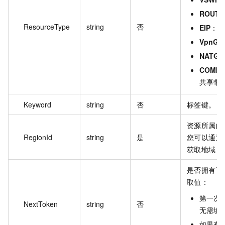
ROUTE
ResourceType
string
否
EIP
：弹
VpnGa
NATGA
COMMO
共享带
Keyword
string
否
标签键。
资源所属的地
RegionId
string
是
您可以通过
获取地域 I
是否拥有下
取值：
第一次
NextToken
string
否
无需填
如果有