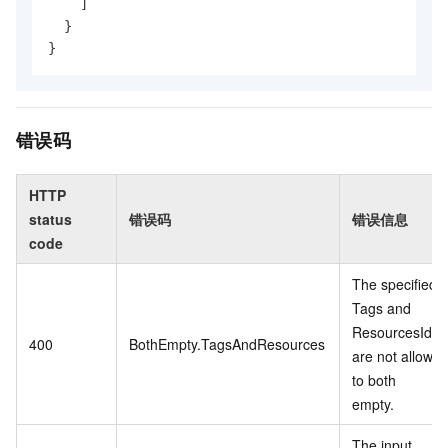
    ]

  }

}
错误码
HTTP
status
错误码
错误信息
code
The specified
Tags and
ResourcesIds
400
BothEmpty.TagsAndResources
are not allow
to both
empty.
The input