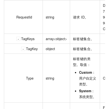
DE6
756
RequestId
string
请求 ID。
900
96F
C5
TagKeys
array<object>
标签键集合。
TagKey
object
标签键集合。
标签键的类
型。取值：
Custom
：
Type
string
用户自定义
Cus
类型。
System
：
系统类型。
Fin