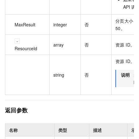
API 调
分页大小，
MaxResult
integer
否
50。
array
否
资源 ID。
ResourceId
资源 ID。
string
否
说明
当
Re
返回参数
名称
类型
描述
示