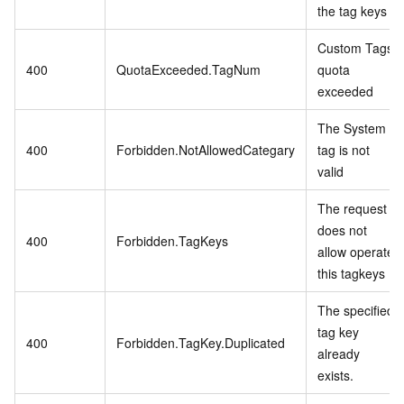
the tag keys
Custom Tags
400
QuotaExceeded.TagNum
quota
exceeded
The System
400
Forbidden.NotAllowedCategary
tag is not
valid
The request
does not
400
Forbidden.TagKeys
allow operate
this tagkeys
The specified
tag key
400
Forbidden.TagKey.Duplicated
already
exists.