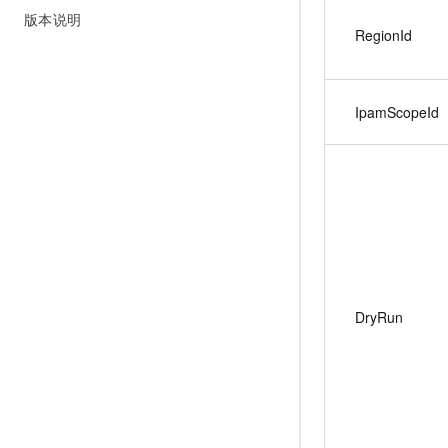
版本说明
RegionId
IpamScopeId
DryRun