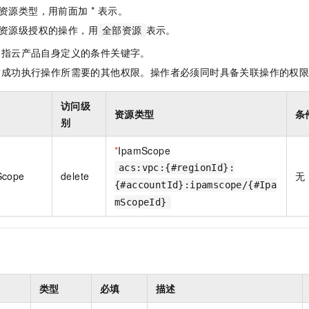
一个 AI 助手
即刻拥有 DeepSeek-R1 满血版
超强辅助，Bol
资源类型，用前面加 * 表示。
在企业官网、通讯软件中为客户提供 AI 客服
多种方案随心选，轻松解锁专属 DeepSeek
资源级授权的操作，用
表示。
全部资源
是指云产品自身定义的条件关键字。
指成功执行操作所需要的其他权限。操作者必须同时具备关联操作的权
访问级
资源类型
条
别
*
IpamScope
acs:vpc:{#regionId}:
Scope
delete
无
{#accountId}:ipamscope/{#Ipa
mScopeId}
类型
必填
描述