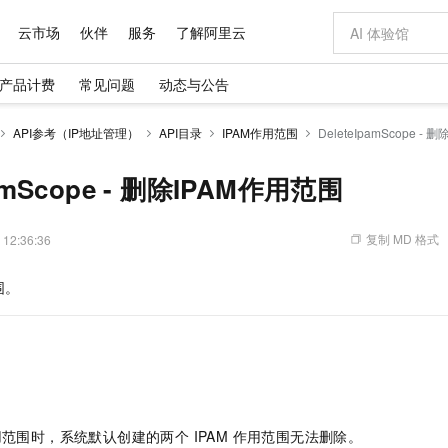
云市场
伙伴
服务
了解阿里云
产品计费
常见问题
动态与公告
AI 特惠
数据与 API
成为产品伙伴
企业增值服务
最佳实践
价格计算器
AI 场景体
基础软件
产品伙伴合
阿里云认证
市场活动
配置报价
大模型
API参考（IP地址管理）
API目录
IPAM作用范围
DeleteIpamScope -
自助选配和估算价格
步到位
域名与网站
智启 AI 普惠权益
产品生态集成认证中心
企业支持计划
云上春晚
Qwen Audio：打造专属 AI 语音助手
千问官方 MaaS 平台，为开发者和 Agent 而生，新用户赠送 1 亿 + tokens 额度
云服务器 EC
一句话生成原生
AI Coding
阿里云Maa
2026 阿里云
为企业打
数据集
Windows
大模型认证
模型
NEW
NEW
格式还原
值低价云产品抢先购
提供智能易用的域名与建站服务
至高享 1亿+免费 tokens，加速 Al 应用落地
Qwen-Audio-3.0-Realtime 端到端实时语音角色扮演
安全可靠、弹
输入一句话想法,
智能编程，一键
pamScope - 删除IPAM作用范围
产品生态伙伴
专家技术服务
云上奥运之旅
弹性计算合作
阿里云中企出
手机三要素
宝塔 Linux
全部认证
价格优势
开源旗舰模型
对象存储 OSS
即刻拥有 DeepSeek-V4-Pro
阿里云 OPC 创新助力计划
云数据库 RD
一键部署幻兽
AI 电商营销
产品生态伙伴工作台
企业增值服务台
云栖战略参考
云存储合作计
云栖大会
身份实名认证
CentOS
训练营
推动算力普惠，释放技术红利
的大模型服务
最高返9万
真正可用的 1M 上下文,一次完成代码全链路开发
轻松解锁专属 DeepSeek-V4-Pro
至高百万元 Token 补贴，加速一人公司成长
稳定、安全、高性价比、高性能的云存储服务
一键购买专属
从图文生成到
复制 MD 格式
 12:36:36
云上的中国
数据库合作计
活动全景
短信
Docker
图片和
自进化智能体
人工智能平台 PAI
5 分钟轻松部署专属 QwenPaw
Token Plan 模型订阅计划
Qoder
高效搭建 AI
AI 广告创作
企业成长
大模型
NEW
HOT
信息公告
围。
看见新力量
云网络合作计
OCR 文字识别
JAVA
级电脑
越聪明
证享300元代金券
一站式AI开发、训练和推理服务
Qwen3.8-Max 首发尝鲜，限时加量 10 倍，夜间低至2折
从聊天伙伴进化为能主动干活的本地数字员工
面向真实软件
图文、视频一
Kimi-K3
HappyHors
NEW
魔搭 Mode
loud
服务实践
官网公告
Kimi 最新旗舰模型，长程编程与推理利器
让文字生成流
金融模力时刻
Salesforce O
版
发票查验
全能环境
Qoder CN
Claude Code + GStack 打造工程团队
千问办公，限时限量积分加倍
云原生数据库 P
低代码高效构
AI 建站
NEW
作计划
计划
创新中心
魔搭 ModelSc
健康状态
让AI从“聊天伙伴”进化为能干活的“数字员工”
覆盖公网/内网、递归/权威、移动APP等全场景解析服务
安装技能 GStack，拥有专属 AI 工程团队
你的AI工作搭子，覆盖日常办公高频场景
基于千问大模型等，支持代码智能生成、研发智能问答
0 代码专业建
客户案例
天气预报查询
操作系统
Deepseek-v4-pro
HappyHors
态合作计划
态智能体模型
旗舰 MoE 大模型，百万上下文与顶尖推理能力
图生视频，流
Compute
同享
容器服务 Kubernetes 版 ACK
万小智 AI 建站低至 15元/月
云防火墙
AI 短剧/漫剧
快递物流查询
WordPress
成为服务伙
高校合作
式云数据仓库
点，立即开启云上创新
提供一站式管理容器应用的 K8s 服务
送.CN域名，送备案服务码
云原生的云上
AI助力短剧
GLM-5.2
Wan2.7-T
作用范围时，系统默认创建的两个 IPAM 作用范围无法删除。
Ubuntu