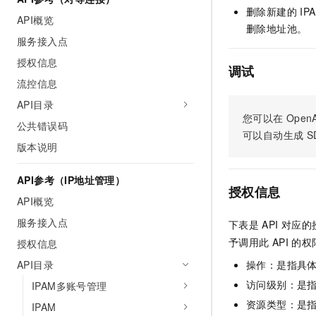
删除新建的 I
AI 产品 免费试用
网络
安全
云开发大赛
API概览
Tableau 订阅
1亿+ 大模型 tokens 和 
删除地址池。
服务接入点
可观测
入门学习赛
中间件
AI空中课堂在线直播课
140+云产品 免费试用
大模型服务
授权信息
调试
上云与迁云
产品新客免费试用，最长1
数据库
流控信息
生态解决方案
千问AI平台-Token Plan
企业出海
大模型ACA认证体验
大数据计算
API目录
助力企业全员 AI 认知与能
行业生态解决方案
您可以在
OpenA
公共错误码
政企业务
媒体服务
可以自动生成
S
千问AI平台-模型体验
开发者生态解决方案
版本说明
在线体验全尺寸、多种模态
企业服务与云通信
AI 开发和 AI 应用解决
Happy 系列大模型
API参考（IP地址管理）
域名与网站
授权信息
API概览
终端用户计算
服务接入点
下表是
API
对应的
予调用此
API
的权
授权信息
Serverless
大模型解决方案
API目录
操作：是指具
开发工具
快速部署 Dify，高效搭建 
访问级别：是指
IPAM多账号管理
迁移与运维管理
资源类型：是
IPAM