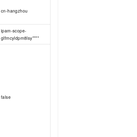
cn-hangzhou
ipam-scope-
glfmcyldpm8lsy****
false