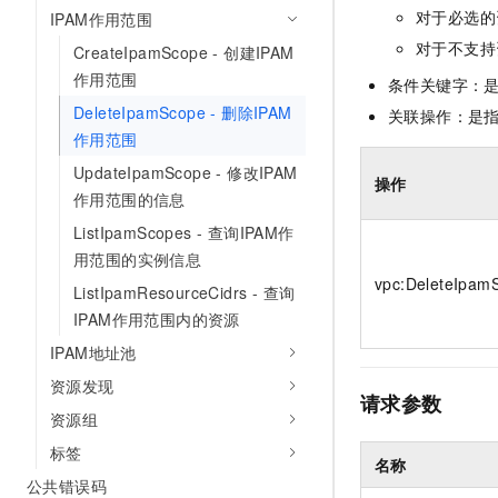
10 分钟在聊天系统中增加
对于必选的
IPAM作用范围
专有云
对于不支持
CreateIpamScope - 创建IPAM
作用范围
条件关键字：
DeleteIpamScope - 删除IPAM
关联操作：是
作用范围
UpdateIpamScope - 修改IPAM
操作
作用范围的信息
ListIpamScopes - 查询IPAM作
用范围的实例信息
vpc:DeleteIpam
ListIpamResourceCidrs - 查询
IPAM作用范围内的资源
IPAM地址池
资源发现
请求参数
资源组
标签
名称
公共错误码