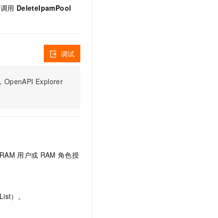
文戏情感细腻自然，动作戏激烈拳拳到肉，实现更强表演能力
支持中英文自由切换，具备更强的噪声鲁棒性
以调用
DeleteIpamPool
云聚AI 严选权益
SSL 证书
，一键激活高效办公新体验
精选AI产品，从模型到应用全链提效
堡垒机
AI 用量加速计划
应用
防火墙
、识别商机，让客服更高效、服务更出色。
新老同享，达量后返
调试
千问办公
主机安全
NEW
的智能体编程平台
一站式AI生产力平台
PI Explorer
AI 应用及服务市场
伶鹊
企业级人与Agent协作平台，接入和调度多个数字员工
智能客服平台，对话机器人、对话分析、智能外呼
AI 应用
大模型服务平台百炼 - 全妙
大模型
应用创作平台
多模态内容创作工具，已接入 DeepSeek
自然语言处理
RAM
用户或
RAM
角色授
数据标注
机器学习
息提取
与 AI 智能体进行实时音视频通话
ist）。
从文本、图片、视频中提取结构化的属性信息
构建支持视频理解的 AI 音视频实时通话应用