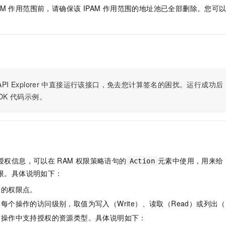
服务生态伙伴
视觉 Coding、空间感知、多模态思考等全面升级
1M上下文，专为长程任务能力而生
云工开物
企业应用
PAM 作用范围前，请确保该 IPAM 作用范围的地址池已全部删除。您可
Night Plan 支持 Qwen 3.8-Max
AI 办公
NEW
Red Hat
30+ 款产品免费体验
夜间 5 折，Qwen/Meoo/TokenPlan 客户专享
AI智能应用
科研合作
ERP
堂（旗舰版）
SUSE
智能客服
AI 应用构建
大模型原生
CRM
2个月
自动承接线索
建站小程序
Qoder
大模型服务平台百炼-应用模版
OA 办公系统
HOT
NEW
面向真实软件
个人版上线、团队版降价；千问3.8-Max首发发尝鲜
丰富多元化的应用模版和解决方案
力提升
财税管理
模板建站
PI Explorer
中直接运行该接口，免去您计算签名的困扰。运行成功后，OpenA
DK
代码示例。
万有无界
大模型服务平台百炼-智能体
400电话
定制建站
的模型效果
灵活可视化地构建企业级 Agent
方案
广告营销
模板小程序
秒悟
人工智能平台 PAI
定制小程序
云端极速 AI 
新一代 AI 视频生成模型，深度适配广告营销等场景
AI Native 的算法工程平台，一站式完成建模、训练、推理服务部署
APP 开发
授权信息，可以在
RAM
权限策略语句的
元素中使用，用来给
Action
限。具体说明如下：
建站系统
体的权限点。
AI 应用
10分钟微调：让0.6B模型媲美235B模型
多模态数据信
每个操作的访问级别，取值为写入（Write）、读取（Read）或列出（L
依托云原生高可用架构,实现Dify私有化部署
用1%尺寸在特定领域达到大模型90%以上效果
指操作中支持授权的资源类型。具体说明如下：