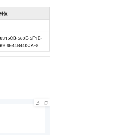
例值
8315CB-560E-5F1E-
69-6E44B440CAF8