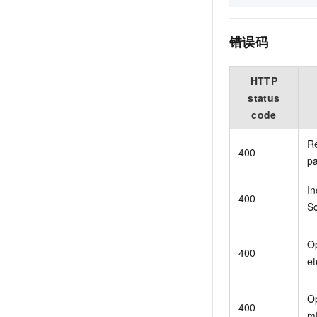
错误码
HTTP
status
code
R
400
p
In
400
S
Op
400
et
Op
400
mP