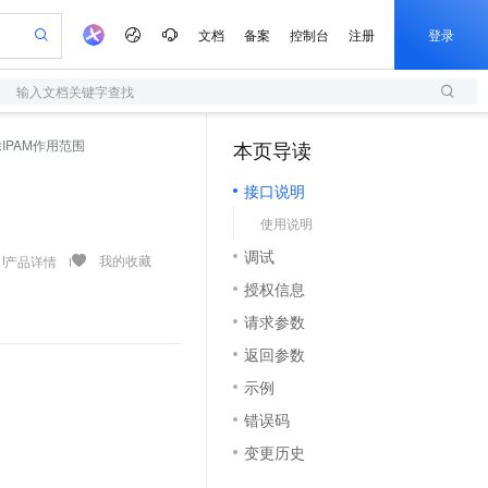
文档
备案
控制台
注册
登录
输入文档关键字查找
验
作计划
器
AI 活动
专业服务
服务伙伴合作计划
开发者社区
加入我们
服务平台百炼
阿里云 OPC 创新助力计划
 删除IPAM作用范围
本页导读
（1）
一站式生成采购清单，支持单品或批量购买
S
可编辑精美 PPT 文稿
S产品伙伴计划（繁花）
峰会
造的大模型服务与应用开发平台
轻量应用服务器
Agency Agents：拥有专属领域专家
AI 生产力先锋
Al MaaS 服务伙伴赋能合作
域名
博文
Careers
至高可申请百万元
接口说明
性可伸缩的云计算服务
 轻松生成专业的 PPT
开启高性价比 AI 编程新体验
先锋实践拓展 AI 生产力的边界
快速构建应用程序和网站，即刻迈出上云第一步
多领域专家智能体,一键组建 AI 虚拟交付团队
Token 补贴，五大权
计划
海大会
伙伴信用分合作计划
商标
问答
社会招聘
使用说明
益加速 OPC 成功
S
帕鲁游戏服务器
数字证书管理服务（原SSL证书）
HappyHorse 打造一站式影视创作平台
飞天发布时刻
HOT
划
备案
电子书
校园招聘
调试
联机服务器，轻松开启游戏
视频创作，一键激活电商全链路生产力
全托管，含MySQL、PostgreSQL、SQL Server、MariaDB多引擎
实现全站HTTPS，呈现可信的WEB访问
所见，即是所愿
可视化编排打通从文字构思到成片全链路闭环
我的收藏
产品详情
更多支持
划
公司注册
镜像站
授权信息
视频生成
语音识别与合成
 智能体与工作流应用
短信服务
漫剧工坊：一站式动画创作平台
AI 实训营
合作伙伴培训与认证
请求参数
划
上云迁移
的智能体编程平台
站生成，高效打造优质广告素材
通过阿里云百炼高效搭建AI应用,助力高效开发
快速生产连贯的高质量长漫剧
从基础到进阶，Agent 创客手把手教你
国内短信简单易用，安全可靠，秒级触达，全球覆盖200+国家和地区。
e-1.1-T2V
Qwen3-TTS-Flash
lScope
我要反馈
查询合作伙伴
返回参数
畅细腻的高质量视频
离线语音合成大模型，多语言方言自适应，低延迟高稳定
n Alibaba Cloud ISV 合作
代维服务
olarDB
建企业门户网站
大数据开发治理平台 DataWorks
10 分钟搭建微信、支付宝小程序
示例
创新加速
ope
登录合作伙伴管理后台
我要建议
站，无忧落地极速上线
以可视化方式快速构建移动和 PC 门户网站
100%兼容MySQL、PostgreSQL，兼容Oracle，支持集中和分布式
高效部署网站，快速应用到小程序
Data Agent 驱动的一站式 Data+AI 开发治理平台
e-1.1-I2V
Cosyvoice-V3-Flash
错误码
安全
畅自然，细节丰富
高表现力语音合成大模型，语音克隆听感自然
我要投诉
上云场景组合购
伴
变更历史
边界网络安全防护产品
漫剧创作，剧本、分镜、视频高效生成
覆盖90%+业务场景，专享组合折扣价
2V
VPN
Fun-ASR