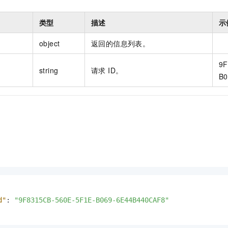
类型
描述
示
object
返回的信息列表。
9F
string
请求 ID。
B0
d"
:
"9F8315CB-560E-5F1E-B069-6E44B440CAF8"