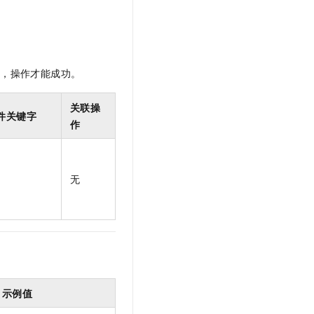
t.diy 一步搞定创意建站
构建大模型应用的安全防护体系
通过自然语言交互简化开发流程,全栈开发支持
通过阿里云安全产品对 AI 应用进行安全防护
限，操作才能成功。
关联操
件关键字
作
无
示例值