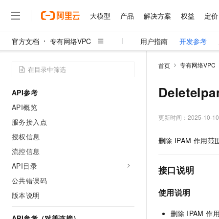
大模型
产品
解决方案
权益
定价
官方文档
专有网络VPC
用户指南
开发参考
大模型
产品
解决方案
权益
定价
云市场
伙伴
服务
了解阿里云
精选产品
精选解决方案
普惠上云
产品定价
精选商城
成为销售伙伴
售前咨询
为什么选择阿里云
千问AI平台
专有网络VPC
首页
了解云产品的定价详情
大模型服务平台百炼
睿译宝，AI翻译排版一
普惠上云 官方力荐
分销伙伴
在线服务
网站建设
什么是云计算
大
大模型服务与应用平台
上传文档即自动完成翻译和
云服务器38元/年起，超
DeleteI
API参考
咨询伙伴
多端小程序
技术领先
云上成本管理
售后服务
千问大模型
GLM-5.2：长任务时代
官方推荐返现计划
大模型
API概览
大模型
精选产品
精选解决方案
Salesforce 国际版订阅
稳定可靠
管理和优化成本
多元化、高性能、安全可靠
推荐新用户得奖励，单订单
更新时间：
2025-10-10
销售伙伴合作计划
服务接入点
自助服务
友盟天域
安全合规
人工智能与机器学习
AI
文本生成
无影云电脑
Hermes Agent，打造
云工开物
授权信息
删除
IPAM
作用范
无影生态合作计划
在线服务
观测云
分析师报告
随时随地安全接入的云上超
自主进化，持久记忆，越用
高校专属算力普惠，学生认
计算
互联网应用开发
流控信息
Qwen3.8-Max
HOT
Salesforce On Alibaba C
工单服务
智能体时代全能旗舰模型
Tuya 物联网平台阿里云
研究报告与白皮书
API目录
云解析DNS
快速拥有专属 OpenClaw
Consulting Partner 合
接口说明
大数据
容器
免费试用
短信专区
公共错误码
蓝凌 OA
Qwen3.7-Plus
AI 大模型销售与服务生
现代化应用
存储
天池大赛
使用说明
能看、能想、能动手的多模
版本说明
云原生大数据计算服务 Max
解决方案免费试用 新老
电子合同
面向分析的企业级SaaS模
最高领取价值200元试用
安全
网络与CDN
AI 算法大赛
Qwen3-VL-Plus
删除 IPAM 
畅捷通
API参考（对等连接）