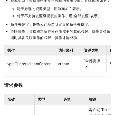
资源类型：是指操作中支持授权的资源类型。具体说明如下：
对于必选的资源类型，用前面加 * 表示。
对于不支持资源级授权的操作，用
表示。
全部资源
条件关键字：是指云产品自身定义的条件关键字。
关联操作：是指成功执行操作所需要的其他权限。操作者必须
同时具备关联操作的权限，操作才能成功。
操作
访问级别
资源类型
条
*
全部资源
vpc:OpenVpcIpamService
create
无
*
请求参数
名称
类型
必填
描述
客户端 Token