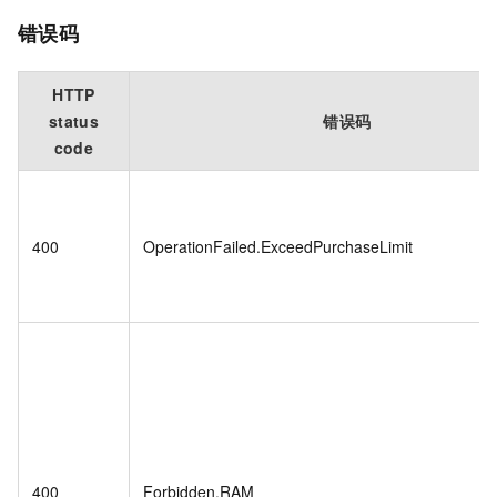
错误码
HTTP
status
错误码
code
400
OperationFailed.ExceedPurchaseLimit
400
Forbidden.RAM