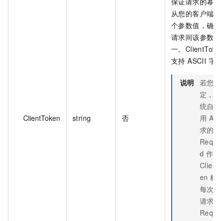
保证请求的幂等
从您的客户端生
个参数值，确保
请求间该参数值
一。ClientTok
支持 ASCII 字
说明
若您
定，
统自
ClientToken
string
否
用 AP
求的
Reque
d 作为
Client
en 标
每次 A
请求
Reque