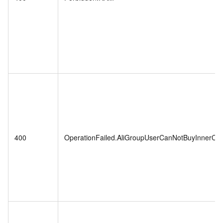
400
OperationFailed.AliGroupUserCanNotBuyInnerCo