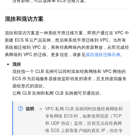
没有影响，可以选择单
ECS
迁移方案。
混挂和混访方案
混挂和混访方案是一种系统平滑迁移方案，即用户通过在
VPC
中
新建
ECS
等云产品实例，然后将系统平滑迁移到
VPC。当所有
系统都迁移到
VPC
后，再将经典网络内的资源释放，从而完成经
典网络到
VPC
的迁移。更多信息，请参见
混访混挂迁移示例
。
混挂
混挂指一个
CLB
实例可以同时添加经典网络和
VPC
网络的
ECS
作为后端服务器接收监听转发的请求，且支持虚拟服务
器组形式的混挂。
公网
CLB
实例和私网
CLB
实例都可开通混挂。
说明
VPC
私网
CLB
实例同时挂载经典网络和
专有网络
ECS
时，如果使用四层（TCP
和
UDP
协议）监听，目前无法在经典网
络
ECS
上获取客户端的真实
IP，但在专