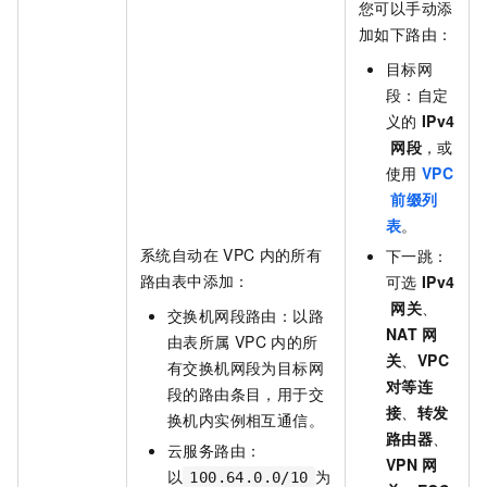
您可以手动添
加如下路由：
目标网
段：自定
义的
IPv4
网段
，或
使用
VPC
前缀列
表
。
系统自动在
VPC
内的所有
下一跳：
路由表中添加：
可选
IPv4
网关
、
交换机网段路由：以路
NAT
网
由表所属
VPC
内的所
关
、
VPC
有交换机网段为目标网
对等连
段的路由条目，用于交
接
、
转发
换机内实例相互通信。
路由器
、
云服务路由：
VPN
网
以
为
100.64.0.0/10