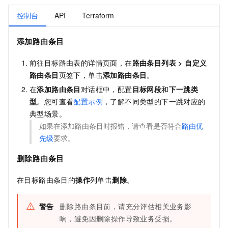
控制台
API
Terraform
添加路由条目
前往目标路由表的详情页面，在
路由条目列表
>
自定义
路由条目
页签下，单击
添加路由条目
。
在
添加路由条目
对话框中，配置
目标网段
和
下一跳类
型
。您可查看
配置示例
，了解不同类型的下一跳对应的
典型场景。
如果在添加路由条目时报错，请查看是否符合
路由优
先级
要求。
删除路由条目
在目标路由条目的
操作
列单击
删除
。
警告
删除路由条目前，请充分评估相关业务影
响，避免因删除操作导致业务受损。