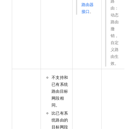
路
路由器
由：
接口
。
动态
路由
撤
销，
自定
义路
由生
效。
不支持和
已有系统
路由目标
网段相
同。
比已有系
统路由的
目标网段