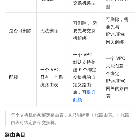
交换机类型
型
可删除，需
可删除， 需
要先与
是否可删除
无法删除
要先与交换
IPv4/IPv6
机解绑
网关解绑
一个
VPC
一个
VPC
默认支持创
只能创建一
一个
VPC
建
9
个绑定
个绑定
配额
只有一个系
交换机的自
IPv4/IPv6
统路由表
定义路由
网关的路由
表，可
提升
表
配额
每个交换机必须绑定路由表，且只能绑定
1
张路由表。1
张路
由表可绑定多个交换机。
路由条目