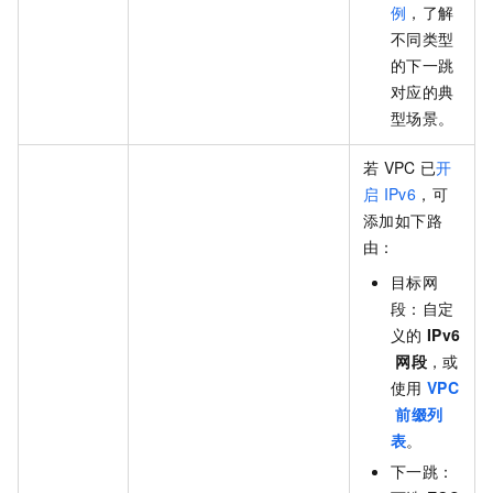
例
，了解
不同类型
的下一跳
对应的典
型场景。
若
VPC
已
开
启
IPv6
，可
添加如下路
由：
目标网
段：自定
义的
IPv6
网段
，或
使用
VPC
前缀列
表
。
下一跳：