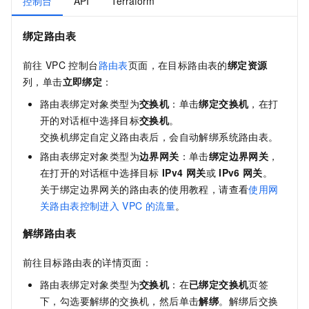
控制台
API
Terraform
绑定路由表
前往
VPC
控制台
路由表
页面，在目标路由表的
绑定资源
列，单击
立即绑定
：
路由表绑定对象类型为
交换机
：单击
绑定交换机
，在打
开的对话框中选择目标
交换机
。
交换机绑定自定义路由表后，会自动解绑系统路由表。
路由表绑定对象类型为
边界网关
：单击
绑定边界网关
，
在打开的对话框中选择目标
IPv4
网关
或
IPv6
网关
。
关于绑定边界网关的路由表的使用教程，请查看
使用网
关路由表控制进入
VPC
的流量
。
解绑路由表
前往目标路由表的详情页面：
路由表绑定对象类型为
交换机
：在
已绑定交换机
页签
下，勾选要解绑的交换机，然后单击
解绑
。解绑后交换