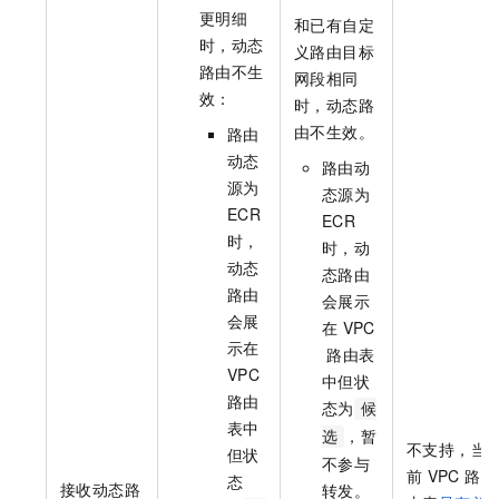
更明细
和已有自定
时，动态
义路由目标
路由不生
网段相同
效：
时，动态路
由不生效。
路由
动态
路由动
源为
态源为
ECR
ECR
时，
时，动
动态
态路由
路由
会展示
会展
在
VPC
示在
路由表
VPC
中但状
路由
态为
候
表中
，暂
选
不支持，当
但状
不参与
前
VPC
路
态
接收动态路
转发。