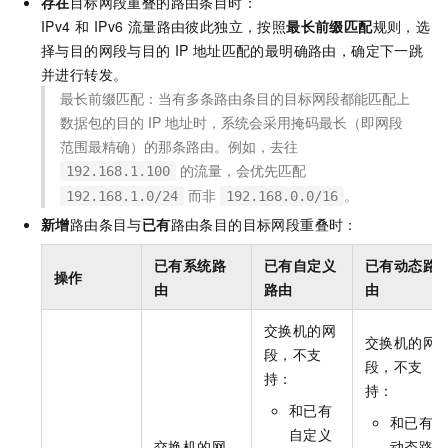
存在
目标网段重叠的路由条目时：
IPv4 和 IPv6 流量路由彼此独立，按照
最长前缀匹配
规则，选
择与目的网段与目的
IP
地址匹配的最明确路由，确定下一跳
并进行转发。
最长前缀匹配：当有多条路由条目的目标网段都能匹配上
数据包的目的
IP
地址时，系统会采用掩码最长（即网段
范围最精确）的那条路由。例如，去往
的流量，会优先匹配
192.168.1.100
而非
。
192.168.1.0/24
192.168.0.0/16
新增
路由条目与
已有
路由条目的目标网段重叠时：
已有系统路
已有自定义
已有动态路
操作
由
路由
由
交换机的网
交换机的网
段，不支
段，不支
持：
持：
和已有
和已有
自定义
交换机的网
动态路