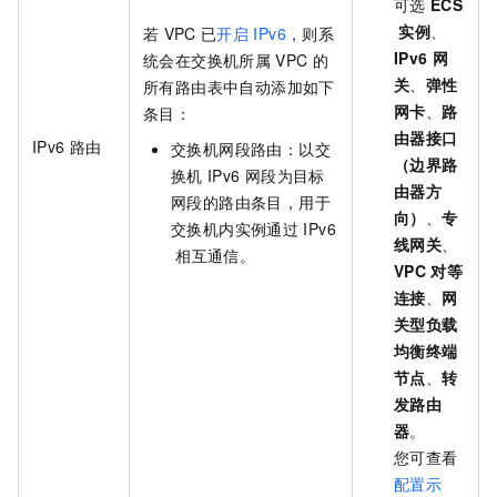
可选
ECS
实例
、
若
VPC
已
开启
IPv6
，则系
IPv6
网
统会在交换机所属
VPC
的
关
、
弹性
所有路由表中自动添加如下
网卡
、
路
条目：
由器接口
IPv6
路由
交换机网段路由：以交
（边界路
换机
IPv6
网段为目标
由器方
网段的路由条目，用于
向）
、
专
交换机内实例通过
IPv6
线网关
、
相互通信。
VPC
对等
连接
、
网
关型负载
均衡终端
节点
、
转
发路由
器
。
您可查看
配置示