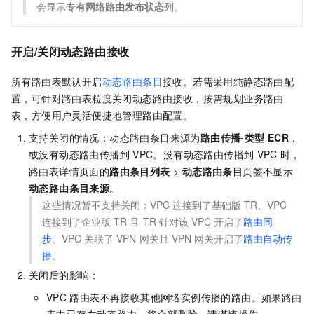
会显示
专有网络路由发布状态
列。
开启/关闭动态路由接收
所有路由表默认开启
动态路由条目
接收。若需采用纯静态路由配
置，可针对路由表粒度关闭动态路由接收，按需规划业务路由
表，方便用户灵活便捷地管理路由配置。
支持关闭的情况：动态路由条目来源为
路由传播-类型
ECR
，
或没有动态路由传播到
VPC。没有动态路由传播到
VPC
时，
路由表详情页面的
路由条目列表
>
动态路由条目
页签不显示
动态路由条目来源
。
这些情况暂不支持关闭：VPC
连接到了基础版
TR、VPC
连接到了企业版
TR
且
TR
针对该
VPC
开启了
路由同
步
、VPC
关联了
VPN
网关且
VPN
网关开启了
路由自动传
播
。
关闭后的影响：
VPC
路由表不再接收其他网络实例传播的路由。如果路由
表中已存在动态路由，将全部删除，请谨慎操作。