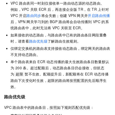
VPC
路由表同一时刻仅接收单一路由动态源的动态路由。
例如，VPC
关联
ECR
后，再连接企业版
TR，在
TR
上针对
VPC
开启
路由同步
将会失败；创建
VPN
网关并
开启路由传播
后，VPN
网关学习到的
BGP
路由将会自动传播到
VPC
的系
统路由表中，此时无法将
VPC
关联至
ECR。
如果接收的动态路由，与路由表中已有的路由条目网段重叠
时，请查看
路由优先级
了解路由生效规则。
仅绑定交换机的路由表支持接收动态路由，绑定网关的路由表
不支持动态路由。
单个路由表来自 ECR 动态传播的最大生效路由条目数量默认
为 200 条。超过配额后，动态路由条目仍会接收，但状态
为
暂不生效。配额提升后，新配额将在 ECR 动态传播
超限
路由下次变化时生效，超限的路由将按照配置的先后顺序生
效。
路由优先级
VPC
路由表中的路由条目，按照如下规则匹配优先级：