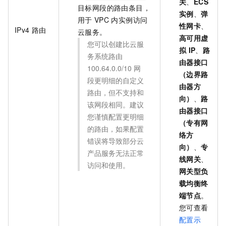
关
、
ECS
目标网段的路由条目，
实例
、
弹
用于
VPC
内实例访问
性网卡
、
IPv4
路由
云服务。
高可用虚
您可以创建比云服
拟
IP
、
路
务系统路由
由器接口
100.64.0.0/10
网
（边界路
段更明细的自定义
由器方
路由，但不支持和
向）
、
路
该网段相同。建议
由器接口
您谨慎配置更明细
（专有网
的路由，如果配置
络方
错误将导致部分云
向）
、
专
产品服务无法正常
线网关
、
访问和使用。
网关型负
载均衡终
端节点
。
您可查看
配置示