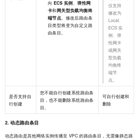
向
ECS
实例
、
弹性网
仅支持
卡
和
网关型负载均衡终
修改为
端节点
。修改后路由条
Local、
目类型将变为自定义路
ECS
实
由条目。
例、弹
性网卡
或网关
型负载
均衡终
端节
点。
您不能自行创建系统路由条
是否支持自
可自行创建和
目，也不能删除系统路由条
行创建
删除
目。
2. 动态路由条目
动态路由是其他网络实例传播至
VPC
的路由条目，无需像静态路