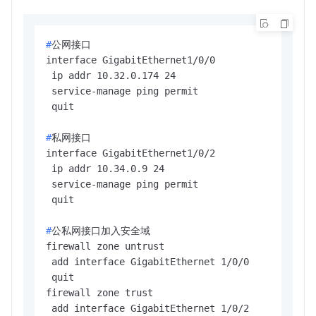
#
公网接口
interface GigabitEthernet1/0/0

 ip addr 10.32.0.174 24

 service-manage ping permit

#
私网接口
interface GigabitEthernet1/0/2

 ip addr 10.34.0.9 24

 service-manage ping permit

#
公私网接口加入安全域
firewall zone untrust

 add interface GigabitEthernet 1/0/0

 quit

firewall zone trust

 add interface GigabitEthernet 1/0/2
