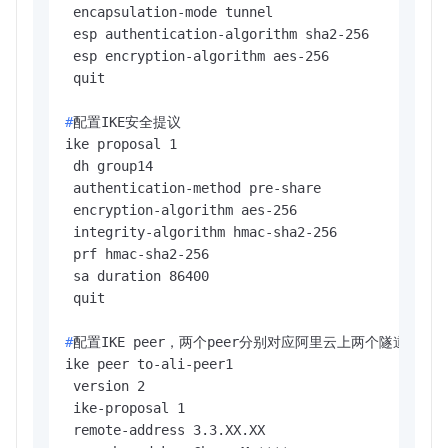
 encapsulation-mode tunnel

 esp authentication-algorithm sha2-256

 esp encryption-algorithm aes-256

#
配置IKE安全提议
ike proposal 1

 dh group14

 authentication-method pre-share

 encryption-algorithm aes-256

 integrity-algorithm hmac-sha2-256

 prf hmac-sha2-256

 sa duration 86400

#
配置IKE peer，两个peer分别对应阿里云上两个隧道，remo
ike peer to-ali-peer1

 version 2

 ike-proposal 1

 remote-address 3.3.XX.XX
