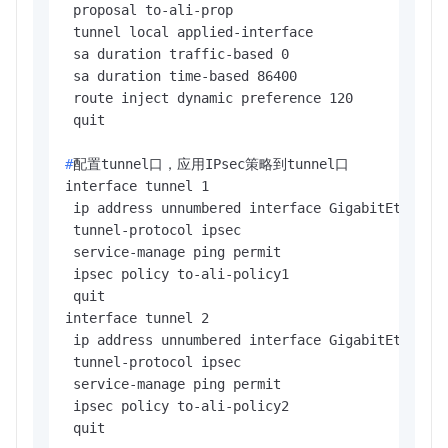
 proposal to-ali-prop

 tunnel local applied-interface

 sa duration traffic-based 0

 sa duration time-based 86400

 route inject dynamic preference 120

#
配置tunnel口，应用IPsec策略到tunnel口
interface tunnel 1

 ip address unnumbered interface GigabitEthernet
 tunnel-protocol ipsec

 service-manage ping permit

 ipsec policy to-ali-policy1

 quit

interface tunnel 2

 ip address unnumbered interface GigabitEthernet
 tunnel-protocol ipsec

 service-manage ping permit

 ipsec policy to-ali-policy2

 quit