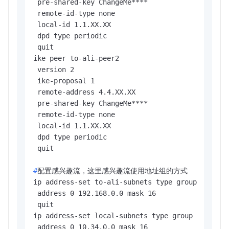
 pre-shared-key ChangeMe****

 remote-id-type none

 local-id 1.1.XX.XX

 dpd type periodic

 quit

ike peer to-ali-peer2

 version 2

 ike-proposal 1

 remote-address 4.4.XX.XX

 pre-shared-key ChangeMe****

 remote-id-type none

 local-id 1.1.XX.XX

 dpd type periodic

#
配置感兴趣流，这里感兴趣流使用地址组的方式
ip address-set to-ali-subnets type group

 address 0 192.168.0.0 mask 16

 quit

ip address-set local-subnets type group

 address 0 10.34.0.0 mask 16
