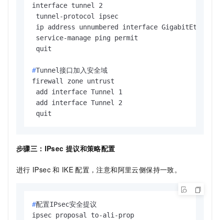
interface tunnel 2

 tunnel-protocol ipsec

 ip address unnumbered interface GigabitEthernet
 service-manage ping permit

#
Tunnel接口加入安全域
firewall zone untrust

 add interface Tunnel 1

 add interface Tunnel 2

步骤三：IPsec
提议和策略配置
进行
IPsec
和
IKE
配置，注意和阿里云侧保持一致。
#
配置IPsec安全提议
ipsec proposal to-ali-prop
