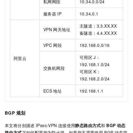
私网网段
10.34.0.0/24
服务器
IP
10.34.0.1
主隧道：3.3.XX.XX
VPN
网关地址
备隧道：4.4.XX.XX
VPC
网段
192.168.0.0/16
可用区
J：
阿里云
192.168.1.0/24
交换机网段
可用区
K：
192.168.2.0/24
ECS
地址
192.168.1.1
BGP
规划
本文将分别描述
IPsec-VPN
连接使用
静态路由方式
和
BGP
动态
路由方式
下如何配置华为防火墙。如果您不需要使用
BGP
动态路