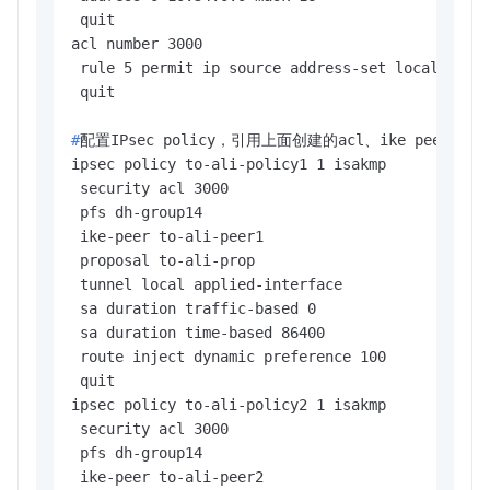
 quit

acl number 3000

 rule 5 permit ip source address-set local-subne
#
配置IPsec policy，引用上面创建的acl、ike pee
ipsec policy to-ali-policy1 1 isakmp

 security acl 3000

 pfs dh-group14

 ike-peer to-ali-peer1

 proposal to-ali-prop

 tunnel local applied-interface

 sa duration traffic-based 0

 sa duration time-based 86400

 route inject dynamic preference 100

 quit

ipsec policy to-ali-policy2 1 isakmp

 security acl 3000

 pfs dh-group14

 ike-peer to-ali-peer2
