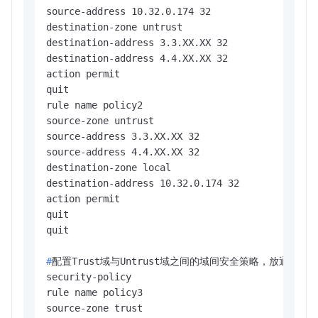
source-address 10.32.0.174 32

destination-zone untrust

destination-address 3.3.XX.XX 32

destination-address 4.4.XX.XX 32

action permit

quit

rule name policy2

source-zone untrust

source-address 3.3.XX.XX 32

source-address 4.4.XX.XX 32

destination-zone local

destination-address 10.32.0.174 32

action permit

quit

#
配置Trust域与Untrust域之间的域间安全策略，放通数据
security-policy

rule name policy3

source-zone trust
