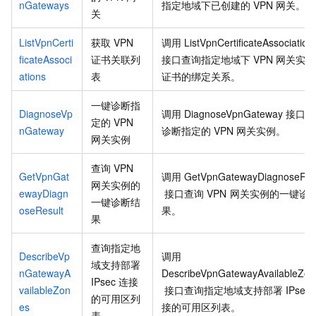
nGateways
指定地域下已创建的
VPN
网关。
关
ListVpnCerti
获取
VPN
调用
ListVpnCertificateAssociation
ficateAssoci
证书关联列
接口查询指定地域下
VPN
网关实例
ations
表
证书的绑定关系。
一键诊断指
DiagnoseVp
调用
DiagnoseVpnGateway
接口一
定的
VPN
nGateway
诊断指定的
VPN
网关实例。
网关实例
查询
VPN
GetVpnGat
调用
GetVpnGatewayDiagnoseRes
网关实例的
ewayDiagn
接口查询
VPN
网关实例的一键诊
一键诊断结
oseResult
果。
果
查询指定地
DescribeVp
调用
域支持部署
nGatewayA
DescribeVpnGatewayAvailableZon
IPsec
连接
vailableZon
接口查询指定地域支持部署
IPsec
的可用区列
es
接的可用区列表。
表