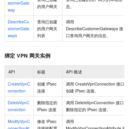
stomerGate
的用户网关
息。
way
DescribeCu
查询已创建
调用
stomerGate
的用户网关
DescribeCustomerGateways
接
ways
列表
口查询用户网关的信息。
绑定
VPN
网关实例
API
标题
API
概述
CreateVpnC
创建
IPsec
调用
CreateVpnConnection
接口
onnection
连接
创建
IPsec
连接。
DeleteVpnC
删除指定的
调用
DeleteVpnConnection
接口
onnection
IPsec
连接
删除指定的
IPsec
连接。
ModifyVpnC
修改
IPsec
调用
onnectionAt
连接的配置
ModifyVpnConnectionAttribute
接