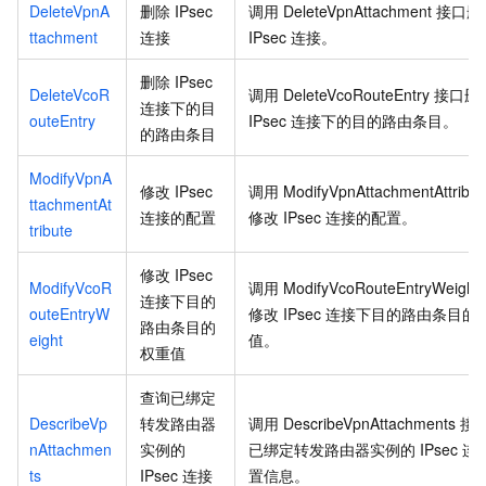
DeleteVpnA
删除
IPsec
调用
DeleteVpnAttachment
接口删
ttachment
连接
IPsec
连接。
删除
IPsec
DeleteVcoR
调用
DeleteVcoRouteEntry
接口删
连接下的目
outeEntry
IPsec
连接下的目的路由条目。
的路由条目
ModifyVpnA
修改
IPsec
调用
ModifyVpnAttachmentAttribut
ttachmentAt
连接的配置
修改
IPsec
连接的配置。
tribute
修改
IPsec
ModifyVcoR
调用
ModifyVcoRouteEntryWeight
连接下目的
outeEntryW
修改
IPsec
连接下目的路由条目的
路由条目的
eight
值。
权重值
查询已绑定
DescribeVp
转发路由器
调用
DescribeVpnAttachments
接
nAttachmen
实例的
已绑定转发路由器实例的
IPsec
连
ts
IPsec
连接
置信息。