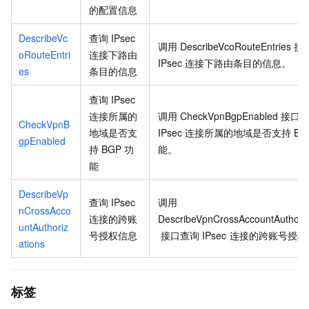
的配置信息
DescribeVc
查询
IPsec
调用
DescribeVcoRouteEntries
接
oRouteEntri
连接下路由
IPsec
连接下路由条目的信息。
es
条目的信息
查询
IPsec
连接所属的
调用
CheckVpnBgpEnabled
接口
CheckVpnB
地域是否支
IPsec
连接所属的地域是否支持
BG
gpEnabled
持
BGP
功
能。
能
DescribeVp
查询
IPsec
调用
nCrossAcco
连接的跨账
DescribeVpnCrossAccountAuthoriz
untAuthoriz
号授权信息
接口查询
IPsec
连接的跨账号授权
ations
标签