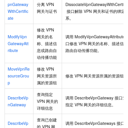
pnGateway
分离
VPN
DissociateVpnGatewayWithCertific
WithCertific
网关与证书
接口解除
VPN
网关和证书的绑定
ate
系。
修改
VPN
ModifyVpn
网关的名
调用
ModifyVpnGatewayAttribute
GatewayAtt
称、描述信
口修改
VPN
网关的名称、描述信息
ribute
息或路由自
路由自动传播功能。
动传播功能
MoveVpnRe
修改
VPN
sourceGrou
网关资源所
修改
VPN
网关资源所属的资源组。
p
属的资源组
查询指定
DescribeVp
调用
DescribeVpnGateway
接口查
VPN
网关的
nGateway
指定
VPN
网关的详细信息。
详细信息
查询已创建
DescribeVp
调用
DescribeVpnGateways
接口
的
VPN
网