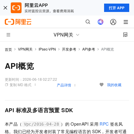
打开 APP
VPN网关
VPN网关
IPsec-VPN
开发参考
API参考
API概览
首页
API概览
更新时间：
2026-06-18 02:27:22
复制 MD 格式
我的收藏
产品详情
API
标准及多语言预置
SDK
本产品（
）的
OpenAPI
采用
RPC
签名风
Vpc/2016-04-28
格。我们已经为开发者封装了常见编程语言的
SDK，开发者可通