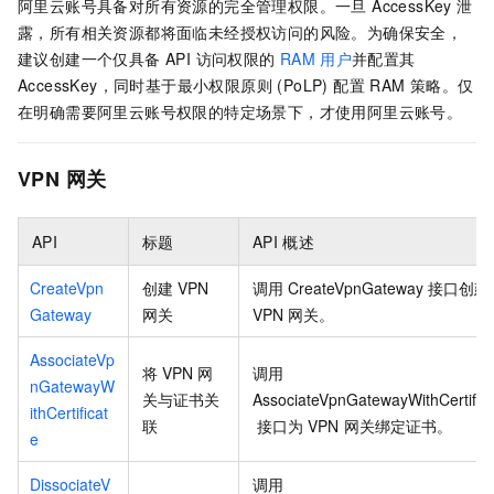
阿里云账号具备对所有资源的完全管理权限。一旦 AccessKey 泄
露，所有相关资源都将面临未经授权访问的风险。为确保安全，
建议创建一个仅具备 API 访问权限的
RAM
用户
并配置其
AccessKey，同时基于最小权限原则 (PoLP) 配置 RAM 策略。仅
在明确需要阿里云账号权限的特定场景下，才使用阿里云账号。
VPN
网关
API
标题
API
概述
CreateVpn
创建
VPN
调用
CreateVpnGateway
接口创建
Gateway
网关
VPN
网关。
AssociateVp
将
VPN
网
调用
nGatewayW
关与证书关
AssociateVpnGatewayWithCertific
ithCertificat
联
接口为
VPN
网关绑定证书。
e
DissociateV
调用