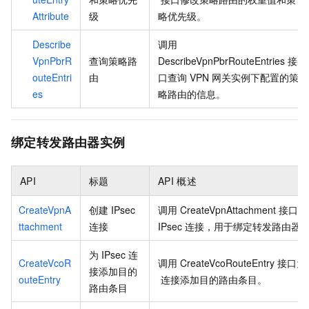
Attribute
级
略优先级。
Describe
调用
VpnPbrR
查询策略路
DescribeVpnPbrRouteEntries
接
outeEntri
由
口查询
VPN
网关实例下配置的策
es
略路由的信息。
绑定转发路由器实例
API
标题
API
概述
CreateVpnA
创建
IPsec
调用
CreateVpnAttachment
接口创
ttachment
连接
IPsec
连接，用于绑定转发路由器
为
IPsec
连
CreateVcoR
调用
CreateVcoRouteEntry
接口为
接添加目的
outeEntry
连接添加目的路由条目。
路由条目