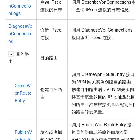
查询
IPsec
调用
DescribeVpnConnections
接
nConnectio
连接的日志
口查询
IPsec
连接的日志信息。
nLogs
DiagnoseVp
诊断
IPsec
调用
DiagnoseVpnConnections
nConnectio
连接
接口诊断
IPsec
连接。
ns
目的路
目的路由
由
调用
CreateVpnRouteEntry
接口
为
VPN
网关实例创建目的路由，
CreateV
创建目的路
创建目的路由后，VPN
网关实例
pnRoute
由
将基于流量的目的
IP
地址匹配目
Entry
的路由，然后根据流量匹配到的目
的路由转发流量。
调用
PublishVpnRouteEntry
接口
PublishV
发布或者撤
将目的路由或策略路由发布到
pnRoute
销
VPN
路
VPC
的系统路由表中或将已发布