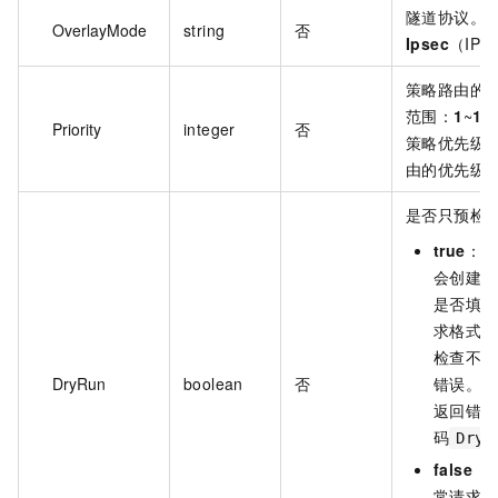
隧道协议。
OverlayMode
string
否
Ipsec
（IPs
策略路由的
范围：
1
~
10
Priority
integer
否
策略优先级
由的优先级
是否只预检
true
：发
会创建路
是否填写
求格式、
检查不通
DryRun
boolean
否
错误。如
返回错误
码
DryR
false
（
常请求，