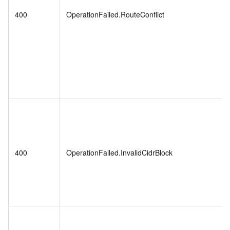
400
OperationFailed.RouteConflict
400
OperationFailed.InvalidCidrBlock