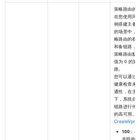
策略路由的
在您使用同一
例搭建主备 IP
的场景中，
略路由的权
和备链路，权
策略路由默
值为 0 的
路。
您可以通过为 
健康检查来
通性，在主
下，系统自
链路进行传
的高可用。
CreateVpnC
100
：表
关联的 I