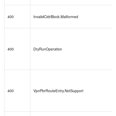
400
InvalidCidrBlock.Malformed
400
DryRunOperation
400
VpnPbrRouteEntry.NotSupport