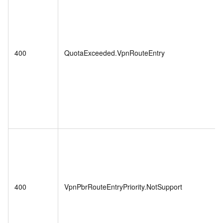
400
QuotaExceeded.VpnRouteEntry
400
VpnPbrRouteEntryPriority.NotSupport