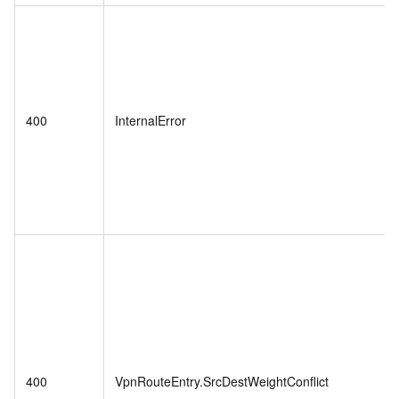
400
InternalError
400
VpnRouteEntry.SrcDestWeightConflict