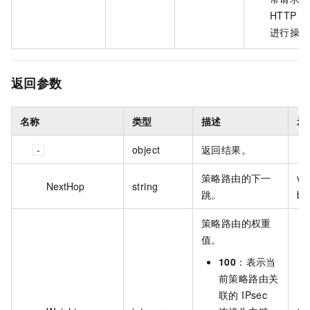
HTTP 
进行操作
返回参数
名称
类型
描述
示
object
返回结果。
策略路由的下一
vc
NextHop
string
跳。
bp
策略路由的权重
值。
100
：表示当
前策略路由关
联的 IPsec