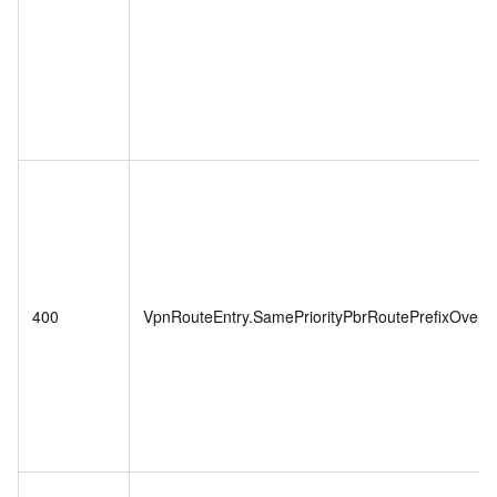
400
VpnRouteEntry.SamePriorityPbrRoutePrefixOverl