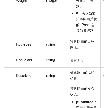
Weight
integer
连接为主链
0
路。
0
：表示当前
策略路由关联
的 IPsec 连
接为备链路。
策略路由的目标
RouteDest
string
10
网段。
5B
RequestId
string
请求 ID。
AC
策略路由的描述
Description
string
de
信息。
策略路由的发布
状态。
published
：
已发布策略路