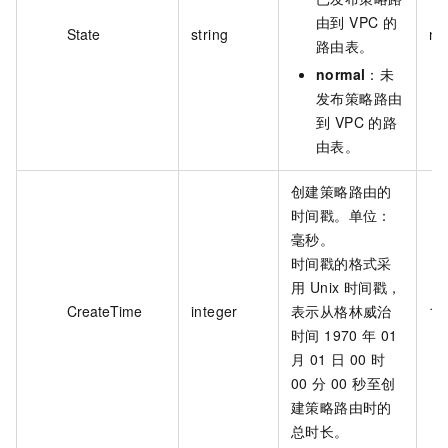
由到 VPC 的
State
string
no
路由表。
normal
：未
发布策略路由
到 VPC 的路
由表。
创建策略路由的
时间戳。单位：
毫秒。
时间戳的格式采
用 Unix 时间戳，
CreateTime
integer
表示从格林威治
14
时间 1970 年 01
月 01 日 00 时
00 分 00 秒至创
建策略路由时的
总时长。