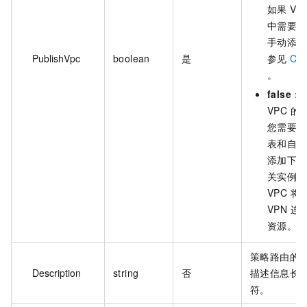
如果 V
中需要包
手动添加
PublishVpc
boolean
是
参见
Cre
。
false
：
VPC 
您需要在
表和自定
添加下一
关实例的
VPC 将无
VPN 
资源。
策略路由的
Description
string
否
描述信息长度为
符。