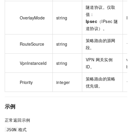
隧道协议。仅取
值：
OverlayMode
string
Ip
Ipsec
（IPsec 隧
道协议）。
策略路由的源网
RouteSource
string
19
段。
VPN 网关实例
vp
VpnInstanceId
string
ID。
bp
策略路由的策略
Priority
integer
10
优先级。
示例
正常返回示例
格式
JSON