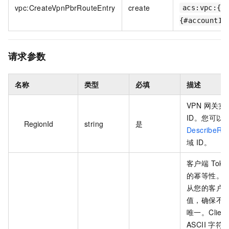
vpc:CreateVpnPbrRouteEntry
create
acs:vpc:{#
{#accountId
请求参数
名称
类型
必填
描述
VPN 网关
ID。您可以
RegionId
string
是
DescribeRe
域 ID。
客户端 Tok
的幂等性。
从您的客户
值，确保不
唯一。Clien
ASCII 字符