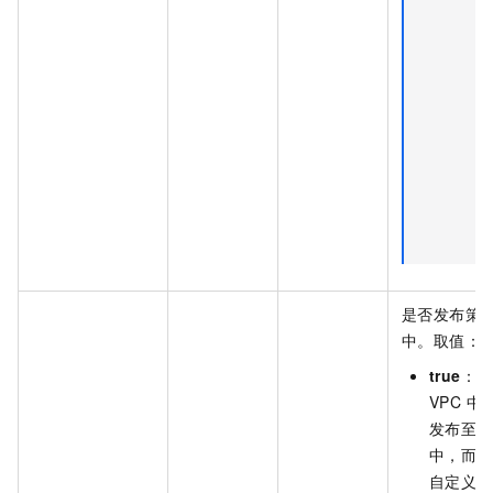
是否发布策略
中。取值：
true
：发
VPC 
发布至 
中，而不
自定义路