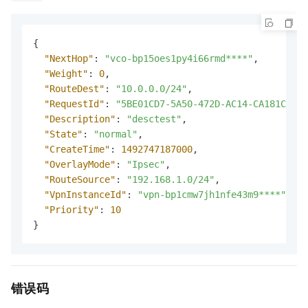
{
"NextHop"
:
"vco-bp15oes1py4i66rmd****"
,
"Weight"
:
0
,
"RouteDest"
:
"10.0.0.0/24"
,
"RequestId"
:
"5BE01CD7-5A50-472D-AC14-CA181C5C03
"Description"
:
"desctest"
,
"State"
:
"normal"
,
"CreateTime"
:
1492747187000
,
"OverlayMode"
:
"Ipsec"
,
"RouteSource"
:
"192.168.1.0/24"
,
"VpnInstanceId"
:
"vpn-bp1cmw7jh1nfe43m9****"
,
"Priority"
:
10
}
错误码