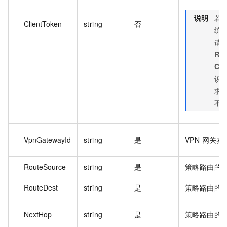
说明
若
ClientToken
string
否
统自
请
Req
Cli
识。
求
不
VpnGatewayId
string
是
VPN 网关实
RouteSource
string
是
策略路由的
RouteDest
string
是
策略路由的
NextHop
string
是
策略路由的