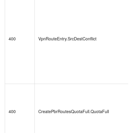
400
VpnRouteEntry.SrcDestConflict
400
CreatePbrRoutesQuotaFull.QuotaFull