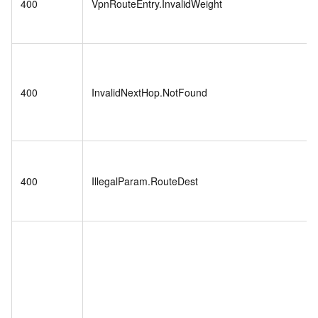
400
VpnRouteEntry.InvalidWeight
400
InvalidNextHop.NotFound
400
IllegalParam.RouteDest