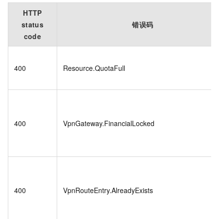
HTTP
status
错误码
code
400
Resource.QuotaFull
400
VpnGateway.FinancialLocked
400
VpnRouteEntry.AlreadyExists