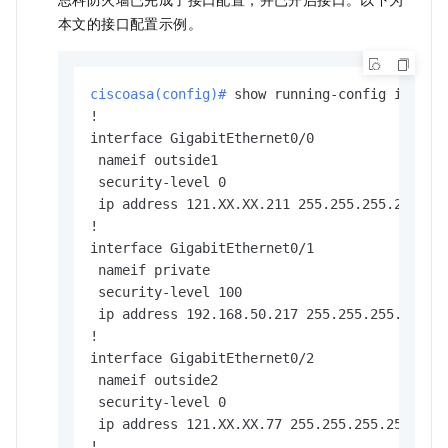
本文的接口配置示例。
ciscoasa(config)# 
show running-config interf
!

interface GigabitEthernet0/0

 nameif outside1                           
 security-level 0

 ip address 121.XX.XX.211 255.255.255.255
!

interface GigabitEthernet0/1           
 nameif private                            
 security-level 100                 
 ip address 192.168.50.217 255.255.255.0 
!

interface GigabitEthernet0/2                

 nameif outside2                           
 security-level 0

 ip address 121.XX.XX.77 255.255.255.255 
!
