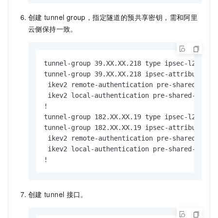
创建
tunnel group，指定隧道的预共享密钥，需和阿里
云侧保持一致。
tunnel-group 39.XX.XX.218 type ipsec-l2l
tunnel-group 39.XX.XX.218 ipsec-attributes   
 ikev2 remote-authentication pre-sha
 ikev2 local-authentication pre-shar
!

tunnel-group 182.XX.XX.19 type ipsec-l2l
tunnel-group 182.XX.XX.19 ipsec-attributes

 ikev2 remote-authentication pre-sha
 ikev2 local-authentication pre-shar
!
创建
tunnel
接口。