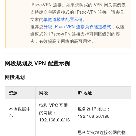
IPsec-VPN
连接。如果您购买的
VPN
网关实例仅
支持建立单隧道模式的
IPsec-VPN
连接，请参见
文末的
单隧道模式配置示例
。
推荐您
升级
IPsec-VPN
连接为双隧道模式
，双隧
道模式的
IPsec-VPN
连接支持可用区级别的容
灾，有效提高了网络的高可用性。
网段规划及
VPN
配置示例
网段规划
资源
网段
IP
地址
待和
VPC
互通
本地数据中
服务器
IP
地址：
的网段：
心
192.168.50.198
192.168.0.0/16
思科防火墙连接公网的物