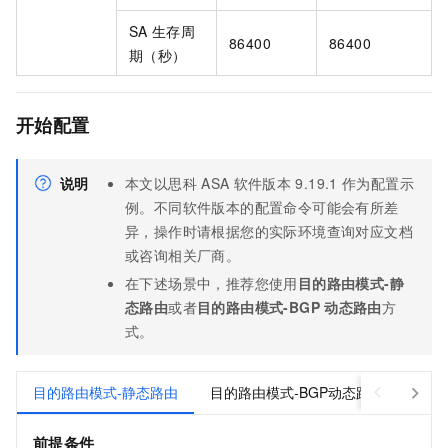
SA
生存周
86400
86400
期（秒）
开始配置
说明
本文以思科
ASA
软件版本
9.19.1
作为配置示
例。不同软件版本的配置命令可能会有所差
异，操作时请根据您的实际环境查询对应文档
或咨询相关厂商。
在下述场景中，推荐您使用
目的路由模式-静
态路由
或者
目的路由模式-BGP
动态路由
方
式。
目的路由模式-静态路由
目的路由模式-BGP动态路由
感兴
前提条件