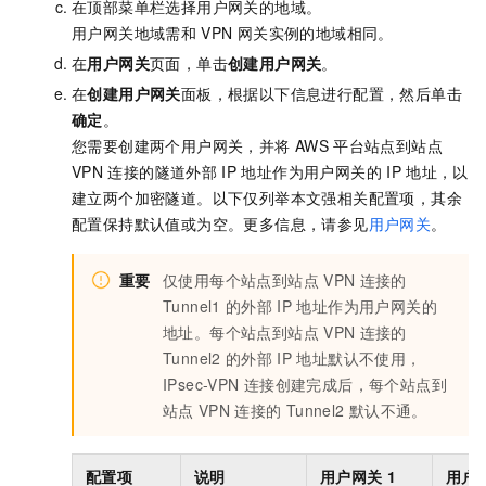
在顶部菜单栏选择用户网关的地域。
用户网关地域需和
VPN
网关实例的地域相同。
在
用户网关
页面，单击
创建用户网关
。
在
创建用户网关
面板，根据以下信息进行配置，然后单击
确定
。
您需要创建两个用户网关，并将
AWS
平台站点到站点
VPN
连接的隧道外部
IP
地址作为用户网关的
IP
地址，以
建立两个加密隧道。以下仅列举本文强相关配置项，其余
配置保持默认值或为空。更多信息，请参见
用户网关
。
重要
仅使用每个站点到站点
VPN
连接的
Tunnel1
的外部
IP
地址作为用户网关的
地址。每个站点到站点
VPN
连接的
Tunnel2
的外部
IP
地址默认不使用，
IPsec-VPN
连接创建完成后，每个站点到
站点
VPN
连接的
Tunnel2
默认不通。
配置项
说明
用户网关
1
用户