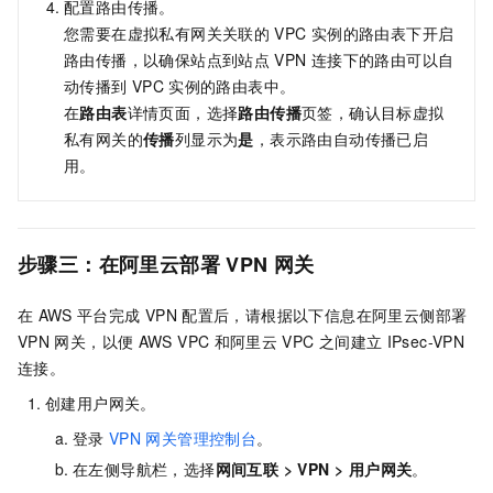
配置路由传播。
您需要在虚拟私有网关关联的
VPC
实例的路由表下开启
路由传播，以确保站点到站点
VPN
连接下的路由可以自
动传播到
VPC
实例的路由表中。
在
路由表
详情页面，选择
路由传播
页签，确认目标虚拟
私有网关的
传播
列显示为
是
，表示路由自动传播已启
用。
步骤三：在阿里云部署
VPN
网关
在
AWS
平台完成
VPN
配置后，请根据以下信息在阿里云侧部署
VPN
网关，以便
AWS VPC
和阿里云
VPC
之间建立
IPsec-VPN
连接。
创建用户网关。
登录
VPN
网关管理控制台
。
在左侧导航栏，选择
网间互联
>
VPN
>
用户网关
。