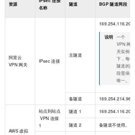
IPsec
连接
资源
隧道
BGP
隧道网段
名称
169.254.116.208
说明
一个
VPN
网
关实例
主隧道
阿里云
下，每个
IPsec
连接
VPN
网关
隧道的网
段需保持
唯一。
备隧道
169.254.214.96/
站点到站点
隧道
1
169.254.116.208
VPN
连接
隧道
2
备隧道不使用。
1
AWS
虚拟