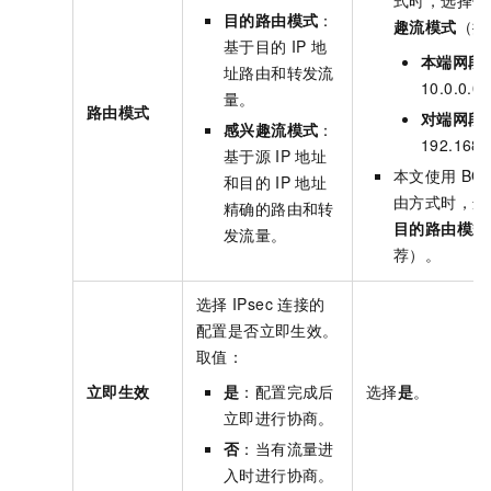
式时，选择使
目的路由模式
：
趣流模式
（推
基于目的
IP
地
本端网段
址路由和转发流
10.0.0.0
量。
路由模式
对端网段
感兴趣流模式
：
192.168.
基于源
IP
地址
本文使用
BG
和目的
IP
地址
由方式时，选
精确的路由和转
目的路由模式
发流量。
荐）。
选择
IPsec
连接的
配置是否立即生效。
取值：
立即生效
是
：配置完成后
选择
是
。
立即进行协商。
否
：当有流量进
入时进行协商。