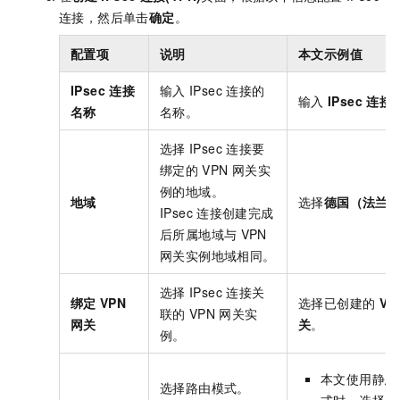
连接，然后单击
确定
。
配置项
说明
本文示例值
IPsec
连接
输入
IPsec
连接的
输入
IPsec
连接
名称
名称。
选择
IPsec
连接要
绑定的
VPN
网关实
例的地域。
地域
选择
德国（法兰
IPsec
连接创建完成
后所属地域与
VPN
网关实例地域相同。
选择
IPsec
连接关
绑定
VPN
选择已创建的
VP
联的
VPN
网关实
网关
关
。
例。
本文使用静态
选择路由模式。