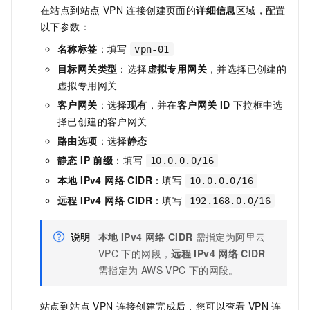
在站点到站点 VPN 连接创建页面的
详细信息
区域，配置
以下参数：
名称标签
：填写
vpn-01
目标网关类型
：选择
虚拟专用网关
，并选择已创建的
虚拟专用网关
客户网关
：选择
现有
，并在
客户网关 ID
下拉框中选
择已创建的客户网关
路由选项
：选择
静态
静态 IP 前缀
：填写
10.0.0.0/16
本地 IPv4 网络 CIDR
：填写
10.0.0.0/16
远程 IPv4 网络 CIDR
：填写
192.168.0.0/16
说明
本地
IPv4
网络
CIDR
需指定为阿里云
VPC
下的网段，
远程
IPv4
网络
CIDR
需指定为
AWS VPC
下的网段。
站点到站点
VPN
连接创建完成后，您可以查看
VPN
连