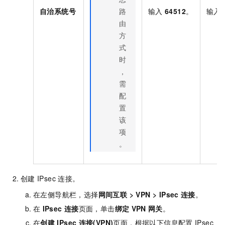
自治系统号
路
输入
64512
。
输入
由
方
式
时
，
需
配
置
该
项
。
创建
IPsec
连接。
在左侧导航栏，选择
网间互联
>
VPN
>
IPsec
连接
。
在
IPsec
连接
页面，单击
绑定
VPN
网关
。
在
创建
IPsec
连接(VPN)
页面，根据以下信息配置
IPsec