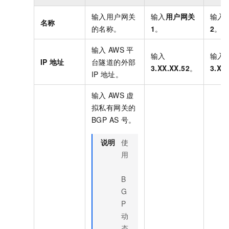
输入用户网关
输入
用户网关
输入
名称
的名称。
1
。
2
。
输入
AWS
平
输入
输入
IP
地址
台隧道的外部
3.XX.XX.52
。
3.XX
IP
地址。
输入
AWS
虚
拟私有网关的
BGP AS
号。
说明
使
用
B
G
P
动
态