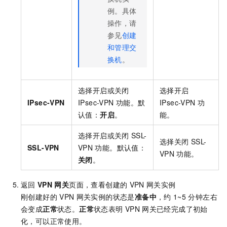
例。具体
操作，请
参见
创建
和管理交
换机
。
选择开启或关闭
选择开启
IPsec-VPN
IPsec-VPN
功能。默
IPsec-VPN
功
认值：
开启
。
能。
选择开启或关闭
SSL-
选择关闭
SSL-
SSL-VPN
VPN
功能。默认值：
VPN
功能。
关闭
。
返回
VPN
网关
页面，查看创建的
VPN
网关实例
刚创建好的
VPN
网关实例的状态是
准备中
，约
1~5
分钟左右
会变成
正常
状态。
正常
状态表明
VPN
网关已经完成了初始
化，可以正常使用。