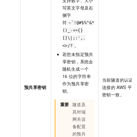
支持数字、大小
写英文字母及右
侧字
符
~`!@#$%^&*
()_-+={}
[]\|;:',.
。
<>/?
若您未指定预共
享密钥，系统会
随机生成一个
16
位的字符串
当前隧道的认证
作为预共享密
预共享密钥
连接的
AWS
平台
钥。
密钥一致。
重要
隧道及
其对端
网关设
备配置
的预共