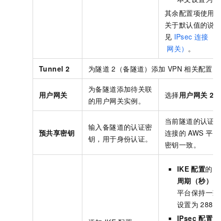
其余配置项使用
关于默认值的说
见
IPsec
连接（
网关）
。
Tunnel 2
为隧道
2（备隧道）添加
VPN
相关配置。
为备隧道添加待关联
用户网关
选择
用户网关
2
。
的用户网关实例。
当前隧道的认证
输入备隧道的认证密
预共享密钥
连接的
AWS
平台
钥，用于身份认证。
密钥一致。
IKE
配置
的
S
周期（秒）
需
平台保持一致
设置为
2880
IPsec
配置
的