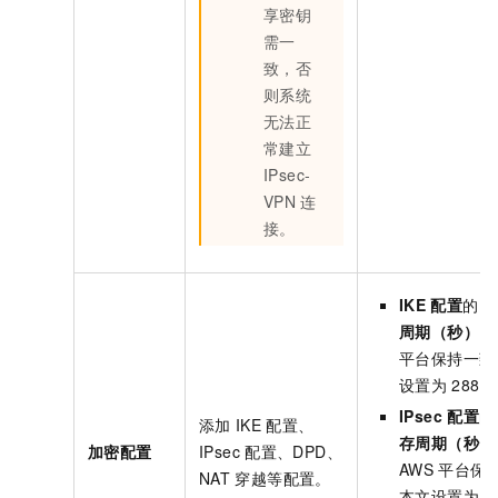
享密钥
需一
致，否
则系统
无法正
常建立
IPsec-
VPN
连
接。
IKE
配置
的
S
周期（秒）
需
平台保持一致
设置为
2880
IPsec
配置
的
添加
IKE
配置、
存周期（秒）
加密配置
IPsec
配置、DPD、
AWS
平台保
NAT
穿越等配置。
本文设置为
3