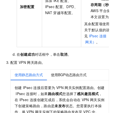
添加
IKE
配置、
存周期（秒）
加密配置
IPsec
配置、DPD、
AWS
平台保
NAT
穿越等配置。
本文设置为
3
其余配置项使用
关于默认值的说
见
IPsec
连接（
网关）
。
在
创建成功
对话框中，单击
取消
。
配置
VPN
网关路由。
使用静态路由方式
使用BGP动态路由方式
创建
IPsec
连接后需要为
VPN
网关实例配置路由。创建
IPsec
连接时，如果
路由模式
您选择了
感兴趣流模式
，
在
IPsec
连接创建完成后，系统会自动在
VPN
网关实例
下创建策略路由，路由是
未发布
状态。您需要执行本操
作，将
VPN
网关实例下的策略路由发布至
VPC
中。