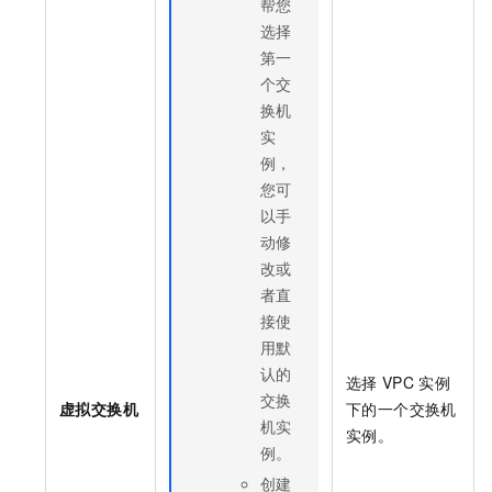
帮您
选择
第一
个交
换机
实
例，
您可
以手
动修
改或
者直
接使
用默
认的
选择
VPC
实例
交换
虚拟交换机
下的一个交换机
机实
实例。
例。
创建