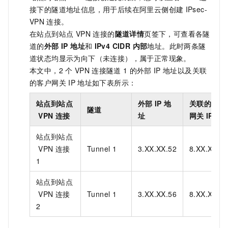
接下的隧道地址信息，用于后续在阿里云侧创建
IPsec-
VPN
连接。
在站点到站点 VPN 连接的
隧道详情
页签下，可查看各隧
道的
外部 IP 地址
和
IPv4 CIDR 内部
地址。此时两条隧
道状态均显示为向下（未连接），属于正常现象。
本文中，2
个
VPN
连接隧道
1
的外部
IP
地址以及关联
的客户网关
IP
地址如下表所示：
站点到站点
外部
IP
地
关联的客户
隧道
VPN
连接
址
网关
IP
地
站点到站点
VPN
连接
Tunnel 1
3.XX.XX.52
8.XX.XX.1
1
站点到站点
VPN
连接
Tunnel 1
3.XX.XX.56
8.XX.XX.74
2