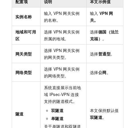
配置项
说明
本文示例值
输入
VPN
网关实例
输入
VPN
网
实例名称
的名称。
关。
地域和可用
选择
VPN
网关实例
选择
德国（法兰
区
所属的地域。
克福）
。
选择
VPN
网关实例
网关类型
选择
普通型
。
的网关类型。
选择
VPN
网关实例
网络类型
选择
公网
。
的网络类型。
系统直接展示当前地
域
IPsec-VPN
连接
支持的隧道模式。
双隧道
本文保持默认值
隧道
双隧道
。
单隧道
关于单隧道和双隧道