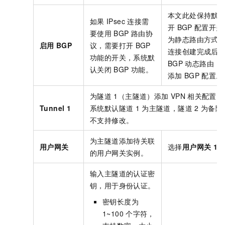
本文此处保持默
如果
IPsec
连接需
开
BGP
配置开关
要使用
BGP
路由协
为静态路由方式。I
启用
BGP
议，需要打开
BGP
连接创建完成后
功能的开关，系统默
BGP
动态路由，
认关闭
BGP
功能。
添加
BGP
配置。
为隧道
1（主隧道）添加
VPN
相关配置。
Tunnel 1
系统默认隧道
1
为主隧道，隧道
2
为备隧
不支持修改。
为主隧道添加待关联
用户网关
选择
用户网关
1
。
的用户网关实例。
输入主隧道的认证密
钥，用于身份认证。
密钥长度为
1~100
个字符，