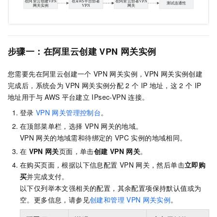
步骤一：在阿里云创建
VPN
网关实例
您需要先在阿里云创建一个
VPN
网关实例，VPN
网关实例创建
完成后，系统会为
VPN
网关实例分配
2
个
IP
地址，这
2
个
IP
地址用于与
AWS
平台建立
IPsec-VPN
连接。
登录
VPN
网关管理控制台
。
在顶部菜单栏，选择
VPN
网关的地域。
VPN
网关的地域需和待绑定的
VPC
实例的地域相同。
在
VPN
网关
页面，单击
创建
VPN
网关
。
在购买页面，根据以下信息配置
VPN
网关，然后单击
立即购
买
并完成支付。
以下仅列举本文强相关的配置，其余配置项保持默认值或为
空。更多信息，请参见
创建和管理
VPN
网关实例
。