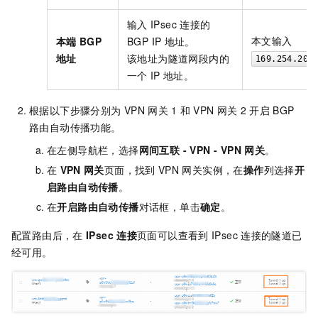
输入
IPsec
连接的
本文输入
本端
BGP
BGP IP
地址。
地址
该地址为隧道网段内的
169.254.20.
一个
IP
地址。
根据以下步骤分别为
VPN
网关
1
和
VPN
网关
2
开启
BGP
路由自动传播功能。
在左侧导航栏，选择
网间互联
- VPN -
VPN
网关
。
在
VPN
网关
页面，找到
VPN
网关实例，在
操作
列选择
开
启路由自动传播
。
在
开启路由自动传播
对话框，单击
确定
。
配置路由后，在
IPsec
连接
页面可以查看到
IPsec
连接的隧道已
经可用。