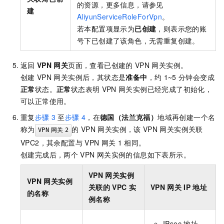
的资源，更多信息，请参见
建
AliyunServiceRoleForVpn
。
若本配置项显示为
已创建
，则表示您的账
号下已创建了该角色，无需重复创建。
返回
VPN
网关
页面，查看已创建的
VPN
网关实例。
创建
VPN
网关实例后，其状态是
准备中
，约
1~5
分钟会变成
正常
状态。
正常
状态表明
VPN
网关实例已经完成了初始化，
可以正常使用。
重复
步骤
3
至
步骤
4
，在
德国（法兰克福）
地域再创建一个名
称为
的
VPN
网关实例，该
VPN
网关实例关联
VPN
网关
2
VPC2，其余配置与
VPN
网关
1
相同。
创建完成后，两个
VPN
网关实例的信息如下表所示。
VPN
网关实例
VPN
网关实例
关联的
VPC
实
VPN
网关
IP
地址
的名称
例名称
IPsec
地址