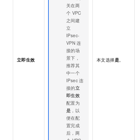
关在两
个
VPC
之间建
立
IPsec-
VPN
连
接的场
景下，
立即生效
本文选择
是
。
推荐其
中一个
IPsec
连
接的
立
即生效
配置为
是
，以
便在配
置完成
后，两