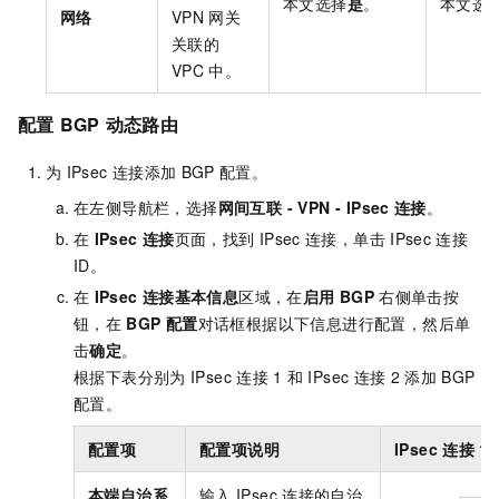
本文选择
是
。
本文选
网络
VPN
网关
关联的
VPC
中。
配置
BGP
动态路由
为
IPsec
连接添加
BGP
配置。
在左侧导航栏，选择
网间互联
- VPN -
IPsec
连接
。
在
IPsec
连接
页面，找到
IPsec
连接，单击
IPsec
连接
ID。
在
IPsec
连接基本信息
区域，在
启用
BGP
右侧单击按
钮，在
BGP
配置
对话框根据以下信息进行配置，然后单
击
确定
。
根据下表分别为
IPsec
连接
1
和
IPsec
连接
2
添加
BGP
配置。
配置项
配置项说明
IPsec
连接
1
本端自治系
输入
IPsec
连接的自治