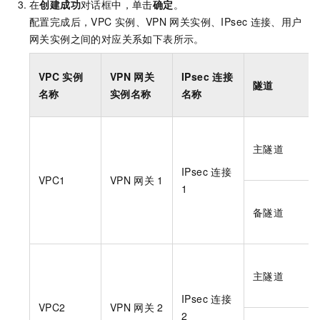
在
创建成功
对话框中，单击
确定
。
配置完成后，VPC
实例、VPN
网关实例、IPsec
连接、用户
网关实例之间的对应关系如下表所示。
VPC
实例
VPN
网关
IPsec
连接
隧道
名称
实例名称
名称
主隧道
IPsec
连接
VPC1
VPN
网关
1
1
备隧道
主隧道
IPsec
连接
VPC2
VPN
网关
2
2