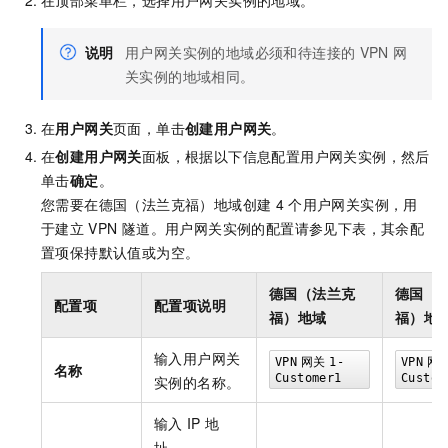
说明
用户网关实例的地域必须和待连接的
VPN
网
关实例的地域相同。
在
用户网关
页面，单击
创建用户网关
。
在
创建用户网关
面板，根据以下信息配置用户网关实例，然后
单击
确定
。
您需要在德国（法兰克福）地域创建
4
个用户网关实例，用
于建立
VPN
隧道。用户网关实例的配置请参见下表，其余配
置项保持默认值或为空。
德国（法兰克
德国（
配置项
配置项说明
福）地域
福）地
输入用户网关
VPN
网关
1-
VPN
网
名称
Customer1
Custom
实例的名称。
输入
IP
地
址。