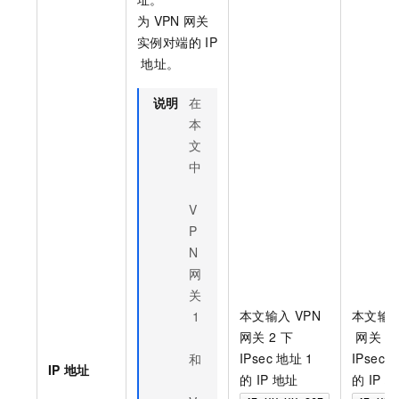
为
VPN
网关
实例对端的
IP
地址。
说明
在
本
文
中
V
P
N
网
关
本文输入
VPN
本文输
1
网关
2
下
网关
2
IPsec
地址
1
IPsec
和
IP
地址
的
IP
地址
的
IP
地