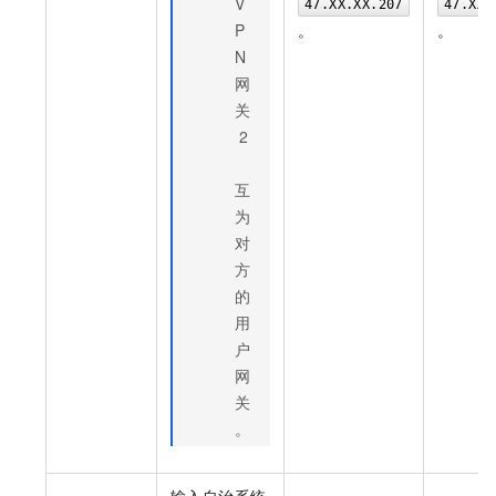
V
47.XX.XX.207
47.XX.
P
。
。
N
网
关
2
互
为
对
方
的
用
户
网
关
。
输入自治系统