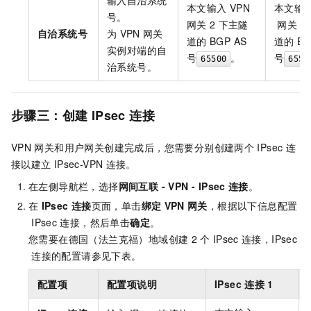
本文输入
VPN
本文输
号。
网关
2
下主隧
网关
2
自治系统号
为
VPN
网关
道的
BGP AS
道的
BG
实例对端的自
号
。
号
65500
6550
治系统号。
步骤三：创建
IPsec
连接
VPN
网关和用户网关创建完成后，您需要分别创建两个
IPsec
连
接以建立
IPsec-VPN
连接。
在左侧导航栏，选择
网间互联
- VPN -
IPsec
连接
。
在
IPsec
连接
页面，单击
绑定
VPN
网关
，根据以下信息配置
IPsec
连接，然后单击
确定
。
您需要在德国（法兰克福）地域创建
2
个
IPsec
连接，IPsec
连接的配置请参见下表。
配置项
配置项说明
IPsec
连接
1