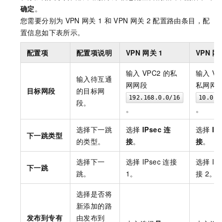
确定
。
您需要分别为
VPN
网关
1
和
VPN
网关
2
配置路由条目，配
置信息如下表所示。
配置项
配置项说明
VPN
网关
1
VPN
网
输入
VPC2
的私
输入
VP
输入待互通
网网段
私网网
目标网段
的目标网
192.168.0.0/16
10.0.0
段。
。
。
选择下一跳
选择
IPsec
连
选择
IP
下一跳类型
的类型。
接
。
接
。
选择下一
选择
IPsec
连接
选择
IP
下一跳
跳。
1。
接
2。
选择是否将
新添加的路
发布到专有
由发布到