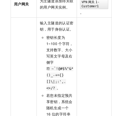
为主隧道添加待关联
VPN
网关
1-
用户网关
的用户网关实例。
Customer1
。
输入主隧道的认证密
钥，用于身份认证。
密钥长度为
1~100
个字符，
支持数字、大小
写英文字母及右
侧字
符
~`!@#$%^&*
()_-+={}
[]\|;:',.
。
<>/?
若您未指定预共
享密钥，系统会
随机生成一个
16
位的字符串