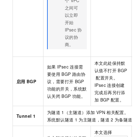
个
VPC
之间可
以立即
开始
IPsec
协
议的协
商。
本文此处保持默
如果
IPsec
连接需
认值不打开
BGP
要使用
BGP
路由协
配置开关。
启用
BGP
议，需要打开
BGP
IPsec
连接创建
功能的开关，系统默
完成后再另行添
认关闭
BGP
功能。
加
BGP
配置。
为隧道
1（主隧道）添加
VPN
相关配置。
Tunnel 1
系统默认隧道
1
为主隧道，隧道
2
为备隧道，
本文选择