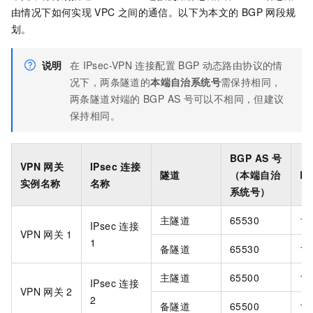
由情况下如何实现
VPC
之间的通信。以下为本文的
BGP
网段规
划。
说明
在
IPsec-VPN
连接配置
BGP
动态路由协议的情
况下，两条隧道的
本端自治系统号
需保持相同，
两条隧道对端的
BGP AS
号可以不相同，但建议
保持相同。
BGP AS
号
VPN
网关
IPsec
连接
隧道
（本端自治
B
实例名称
名称
系统号）
主隧道
65530
16
IPsec
连接
VPN
网关
1
1
备隧道
65530
16
主隧道
65500
16
IPsec
连接
VPN
网关
2
2
备隧道
65500
16