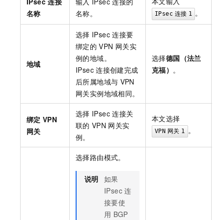
本文输入
IPsec
连接
输入
IPsec
连接的
。
名称
名称。
IPsec
连接
1
选择
IPsec
连接要
绑定的
VPN
网关实
例的地域。
选择
德国（法兰
地域
IPsec
连接创建完成
克福）
。
后所属地域与
VPN
网关实例地域相同。
选择
IPsec
连接关
本文选择
绑定
VPN
联的
VPN
网关实
。
网关
VPN
网关
1
例。
选择路由模式。
说明
如果
IPsec
连
接要使
用
BGP