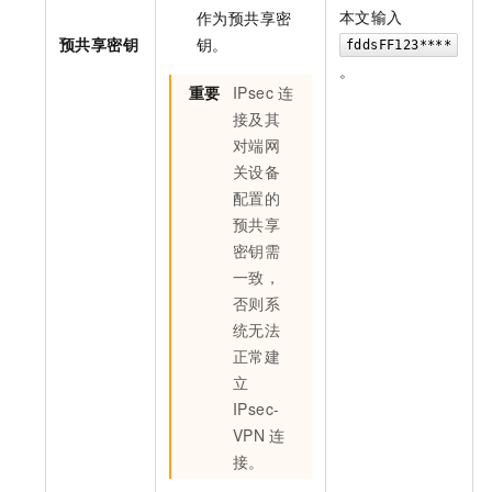
本文输入
作为预共享密
预共享密钥
钥。
fddsFF123****
。
重要
IPsec
连
接及其
对端网
关设备
配置的
预共享
密钥需
一致，
否则系
统无法
正常建
立
IPsec-
VPN
连
接。