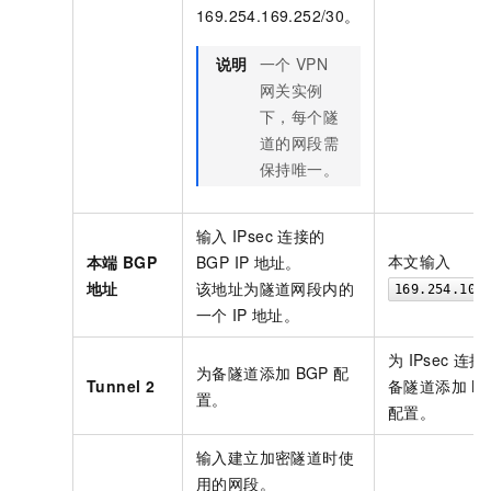
169.254.169.252/30。
说明
一个
VPN
网关实例
下，每个隧
道的网段需
保持唯一。
输入
IPsec
连接的
本文输入
本端
BGP
BGP IP
地址。
地址
该地址为隧道网段内的
169.254.10.
一个
IP
地址。
为
IPsec
连接
为备隧道添加
BGP
配
Tunnel 2
备隧道添加
B
置。
配置。
输入建立加密隧道时使
用的网段。