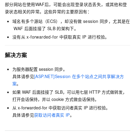
部分网站在使用WAF后，可能会出现登录状态丢失，或其他和登
录状态相关的异常。这些异常的主要原因有：
域名有多个源站（ECS），却没有做
session
同步，尤其是在
WAF
后面挂接了
SLB
的架构下。
没有从
x-forwarded-for
中获取真实
IP
进行校验。
解决方案
为服务器配置
session
同步。
具体请参见
[ASP.NET]Session
在多个站点之间共享解决方
案
。
如果
WAF
后面挂接了
SLB，可以用七层
HTTP
方式做转发，
打开会话保持，并以
cookie
方式做会话保持。
从
x-forwarded-for
中获取访问者真实
IP
进行校验。
具体请参见
获取访问者真实
IP
。