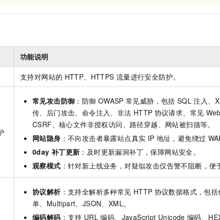
服务生态伙伴
视觉 Coding、空间感知、多模态思考等全面升级
1M上下文，专为长程任务能力而生
云工开物
企业应用
Night Plan 支持 Qwen 3.8-Max
AI 办公
NEW
Red Hat
30+ 款产品免费体验
夜间 5 折，Qwen/Meoo/TokenPlan 客户专享
AI智能应用
科研合作
ERP
堂（旗舰版）
SUSE
智能客服
AI 应用构建
大模型原生
CRM
2个月
自动承接线索
功能说明
建站小程序
Qoder
大模型服务平台百炼-应用模版
OA 办公系统
HOT
NEW
面向真实软件
个人版上线、团队版降价；千问3.8-Max首发发尝鲜
丰富多元化的应用模版和解决方案
支持对网站的
HTTP、HTTPS
流量进行安全防护。
力提升
财税管理
模板建站
万有无界
大模型服务平台百炼-智能体
400电话
定制建站
常见攻击防御
：防御
OWASP
常见威胁，包括
SQL
注入、X
的模型效果
灵活可视化地构建企业级 Agent
传、后门攻击、命令注入、非法
HTTP
协议请求、常见
We
方案
广告营销
模板小程序
秒悟
CSRF、核心文件非授权访问、路径穿越、网站被扫描等。
人工智能平台 PAI
护
定制小程序
云端极速 AI 
新一代 AI 视频生成模型，深度适配广告营销等场景
AI Native 的算法工程平台，一站式完成建模、训练、推理服务部署
网站隐身
：不向攻击者暴露站点真实
IP
地址，避免绕过
WA
0day
补丁更新
：及时更新漏洞补丁，保障网站安全。
APP 开发
观察模式
：针对新上线业务，对疑似攻击仅告警不阻断，便
建站系统
协议解析
：支持全解析多种常见
HTTP
协议数据格式，包括任
AI 应用
10分钟微调：让0.6B模型媲美235B模型
多模态数据信
单、Multipart、JSON、XML。
依托云原生高可用架构,实现Dify私有化部署
用1%尺寸在特定领域达到大模型90%以上效果
编码解码
：支持
URL
编码、JavaScript Unicode
编码、HE