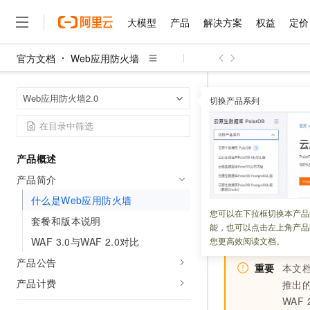
大模型
产品
解决方案
权益
定价
官方文档
Web应用防火墙
大模型
产品
解决方案
权益
定价
云市场
伙伴
服务
了解阿里云
精选产品
精选解决方案
普惠上云
产品定价
精选商城
成为销售伙伴
售前咨询
为什么选择阿里云
千问AI平台
Web应用防火
首页
Web应用防火墙2.0
了解云产品的定价详情
切换产品系列
大模型服务平台百炼
千问办公，解锁你的工作
普惠上云 官方力荐
分销伙伴
在线服务
网站建设
什么是云计算
大
大模型服务与应用平台
企业级Agent产品，直接
云服务器38元/年起，超
什么是We
咨询伙伴
多端小程序
技术领先
云上成本管理
售后服务
千问大模型
Agency Agents：拥
官方推荐返现计划
大模型
大模型
精选产品
精选解决方案
Salesforce 国际版订阅
稳定可靠
产品概述
管理和优化成本
多元化、高性能、安全可靠
推荐新用户得奖励，单订单
更新时间：
2026-06-23
销售伙伴合作计划
自助服务
产品简介
友盟天域
安全合规
人工智能与机器学习
AI
文本生成
无影云电脑
HappyHorse 打造一
云工开物
Web
应用防火墙（Web 
无影生态合作计划
在线服务
什么是Web应用防火墙
观测云
分析师报告
随时随地安全接入的云上超
高校专属算力普惠，学生认
计算
互联网应用开发
您可以在下拉框切换本产品
Qwen3.8-Max
有效识别
Web
业
HOT
套餐和版本说明
Salesforce On Alibaba C
工单服务
能，也可以点击左上角产品
智能体时代全能旗舰模型
Tuya 物联网平台阿里云
研究报告与白皮书
被恶意入侵导致性
云解析DNS
快速拥有专属 OpenClaw
Consulting Partner 合
大数据
容器
WAF 3.0与WAF 2.0对比
您更高效阅读文档。
免费试用
短信专区
蓝凌 OA
Qwen3.7-Plus
产品公告
AI 大模型销售与服务生
现代化应用
重要
本文档
存储
天池大赛
能看、能想、能动手的多模
云原生大数据计算服务 Max
解决方案免费试用 新老
电子合同
产品计费
推出的
面向分析的企业级SaaS模
最高领取价值200元试用
安全
网络与CDN
AI 算法大赛
Qwen3-VL-Plus
WAF
畅捷通