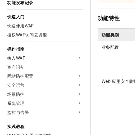
功能发布记录
AI 产品 免费试用
网络
安全
云开发大赛
Tableau 订阅
1亿+ 大模型 tokens 和 
快速入门
功能特性
可观测
入门学习赛
中间件
AI空中课堂在线直播课
140+云产品 免费试用
快速使用WAF
大模型服务
上云与迁云
产品新客免费试用，最长1
数据库
授权WAF访问云资源
功能类别
生态解决方案
千问AI平台-Token Plan
企业出海
大模型ACA认证体验
大数据计算
业务配置
操作指南
助力企业全员 AI 认知与能
行业生态解决方案
政企业务
媒体服务
接入WAF
千问AI平台-模型体验
开发者生态解决方案
在线体验全尺寸、多种模态
资产识别
企业服务与云通信
AI 开发和 AI 应用解决
网站防护配置
Happy 系列大模型
域名与网站
Web
应用安全防
安全运营
终端用户计算
场景防护
系统管理
Serverless
大模型解决方案
监控与告警
开发工具
快速部署 Dify，高效搭建 
实践教程
迁移与运维管理