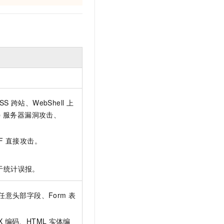
文戏情感细腻自然，动作戏激烈拳拳到肉，实现更强表演能力
支持中英文自由切换，具备更强的噪声鲁棒性
云聚AI 严选权益
SSL 证书
，一键激活高效办公新体验
精选AI产品，从模型到应用全链提效
堡垒机
AI 用量加速计划
应用
防火墙
、识别商机，让客服更高效、服务更出色。
新老同享，达量后返
千问办公
主机安全
NEW
的智能体编程平台
一站式AI生产力平台
AI 应用及服务市场
伶鹊
SS
跨站、WebShell
上
企业级人与Agent协作平台，接入和调度多个数字员工
智能客服平台，对话机器人、对话分析、智能外呼
AI 应用
b
服务器漏洞攻击、
大模型服务平台百炼 - 全妙
大模型
应用创作平台
多模态内容创作工具，已接入 DeepSeek
F
直接攻击。
自然语言处理
数据标注
于统计误报。
机器学习
意头部字段、Form
表
息提取
与 AI 智能体进行实时音视频通话
从文本、图片、视频中提取结构化的属性信息
构建支持视频理解的 AI 音视频实时通话应用
X
编码、HTML
实体编