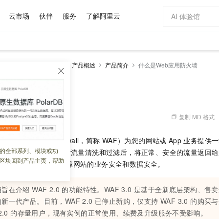
云市场
伙伴
服务
了解阿里云
AI 特惠
数据与 API
成为产品伙伴
企业增值服务
最佳实践
价格计算器
AI 场景体
基础软件
产品伙伴合
阿里云认证
市场活动
配置报价
大模型
墙
Web应用防火墙2.0
产品概述
产品简介
什么是Web应用防火墙
自助选配和估算价格
新方式
域名与网站
睿译宝，AI翻译排版一步到位
智启 AI 普惠权益
产品生态集成认证中心
企业支持计划
云上春晚
千问官方 MaaS 平台，为开发者和 Agent 而生，新用户赠送 1 亿 + tokens 额度
云服务器 EC
Qwen Aud
AI Coding
阿里云Maa
2026 阿里云
为企业打
数据集
Windows
大模型认证
模型
NEW
NEW
交付可用成果
值低价云产品抢先购
提供智能易用的域名与建站服务
上传文档即自动完成翻译和格式还原
至高享 1亿+免费 tokens，加速 Al 应用落地
安全可靠、弹
智能编程，一键
b应用防火墙
产品生态伙伴
专家技术服务
云上奥运之旅
弹性计算合作
阿里云中企出
手机三要素
宝塔 Linux
全部认证
价格优势
有专属领域专家
对象存储 OSS
GLM-5.2：长任务时代开源旗舰模型
阿里云 OPC 创新助力计划
云数据库 RD
即刻拥有 DeepS
AI 电商营销
产品生态伙伴工作台
企业增值服务台
云栖战略参考
云存储合作计
云栖大会
身份实名认证
CentOS
训练营
推动算力普惠，释放技术红利
的大模型服务
最高返9万
多领域专家智能体,一键组建 AI 虚拟交付团队
至高百万元 Token 补贴，加速一人公司成长
稳定、安全、高性价比、高性能的云存储服务
真正可用的 1M 上下文,一次完成代码全链路开发
轻松解锁专属 Dee
从图文生成到
复制 MD 格式
 04:22:45
云上的中国
数据库合作计
活动全景
短信
Docker
图片和
站式影视创作平台
人工智能平台 PAI
Hermes Agent，打造自进化智能体
Token Plan 模型订阅计划
Qoder
5 分钟轻松部署
AI 广告创作
企业成长
大模型
NEW
信息公告
Application Firewall，简称
WAF）
为您的网站或
App
业务提供一
看见新力量
云网络合作计
OCR 文字识别
JAVA
级电脑
证享300元代金券
可视化编排打通从文字构思到成片全链路闭环
一站式AI开发、训练和推理服务
自主进化，持久记忆，越用越聪明
Qwen3.8-Max 首发尝鲜，限时加量 10 倍，夜间低至2折
面向真实软件
图文、视频一
的全部系列、模块或功
Kimi-K3
HappyHors
务流量的恶意特征，在对流量清洗和过滤后，将正常、安全的流量返回给
NEW
魔搭 Mode
loud
服务实践
官网公告
区块回到产品主页，帮助
Kimi 最新旗舰模型，长程编程与推理利器
让文字生成流
金融模力时刻
Salesforce O
版
能异常等问题，从而保障网站的业务安全和数据安全。
发票查验
全能环境
Qoder CN
Claude Code + GStack 打造工程团队
千问办公，限时限量积分加倍
云原生数据库 P
低代码高效构
AI 建站
NEW
作计划
计划
创新中心
魔搭 ModelSc
健康状态
让AI从“聊天伙伴”进化为能干活的“数字员工”
覆盖公网/内网、递归/权威、移动APP等全场景解析服务
安装技能 GStack，拥有专属 AI 工程团队
你的AI工作搭子，覆盖日常办公高频场景
基于千问大模型等，支持代码智能生成、研发智能问答
0 代码专业建
客户案例
天气预报查询
操作系统
Deepseek-v4-pro
HappyHors
态合作计划
旨在介绍 WAF 2.0 的功能特性。WAF 3.0 是基于全新底层架构、
态智能体模型
旗舰 MoE 大模型，百万上下文与顶尖推理能力
图生视频，流
Compute
同享
容器服务 Kubernetes 版 ACK
万小智 AI 建站低至 15元/月
云防火墙
AI 短剧/漫剧
快递物流查询
WordPress
成为服务伙
新一代产品。目前，WAF 2.0 已停止新购，仅支持 WAF 3.0 的购
高校合作
式云数据仓库
点，立即开启云上创新
提供一站式管理容器应用的 K8s 服务
送.CN域名，送备案服务码
云原生的云上
AI助力短剧
GLM-5.2
Wan2.7-T
 2.0 的存量用户，现有实例的正常使用、续费及升级服务不受影响。
Ubuntu