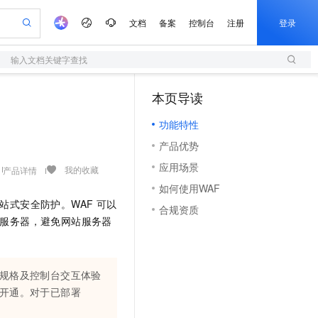
文档
备案
控制台
注册
登录
输入文档关键字查找
验
作计划
器
AI 活动
专业服务
服务伙伴合作计划
开发者社区
加入我们
服务平台百炼
阿里云 OPC 创新助力计划
本页导读
（1）
一站式生成采购清单，支持单品或批量购买
S
io：打造专属 AI 语音助手
S产品伙伴计划（繁花）
峰会
造的大模型服务与应用开发平台
轻量应用服务器
一句话生成原生可编辑精美 PPT 文稿
AI 生产力先锋
Al MaaS 服务伙伴赋能合作
域名
博文
Careers
至高可申请百万元
功能特性
性可伸缩的云计算服务
开启高性价比 AI 编程新体验
Qwen-Audio-3.0-Realtime 端到端实时语音角色扮演
输入一句话想法, 轻松生成专业的 PPT
先锋实践拓展 AI 生产力的边界
快速构建应用程序和网站，即刻迈出上云第一步
Token 补贴，五大权
计划
海大会
伙伴信用分合作计划
商标
问答
社会招聘
产品优势
益加速 OPC 成功
S
eek-V4-Pro
数字证书管理服务（原SSL证书）
一键部署幻兽帕鲁游戏服务器
飞天发布时刻
HOT
划
备案
电子书
校园招聘
应用场景
pSeek-V4-Pro
视频创作，一键激活电商全链路生产力
全托管，含MySQL、PostgreSQL、SQL Server、MariaDB多引擎
实现全站HTTPS，呈现可信的WEB访问
一键购买专属联机服务器，轻松开启游戏
所见，即是所愿
我的收藏
产品详情
更多支持
划
公司注册
镜像站
如何使用WAF
视频生成
语音识别与合成
专属 QwenPaw
短信服务
漫剧工坊：一站式动画创作平台
AI 实训营
HOT
站式安全防护。WAF
可以
合作伙伴培训与认证
合规资质
划
上云迁移
的智能体编程平台
站生成，高效打造优质广告素材
从聊天伙伴进化为能主动干活的本地数字员工
快速生产连贯的高质量长漫剧
从基础到进阶，Agent 创客手把手教你
国内短信简单易用，安全可靠，秒级触达，全球覆盖200+国家和地区。
e-1.1-T2V
Qwen3-TTS-Flash
服务器，避免网站服务器
lScope
我要反馈
查询合作伙伴
畅细腻的高质量视频
离线语音合成大模型，多语言方言自适应，低延迟高稳定
n Alibaba Cloud ISV 合作
代维服务
olarDB
建企业门户网站
大数据开发治理平台 DataWorks
10 分钟搭建微信、支付宝小程序
创新加速
ope
登录合作伙伴管理后台
我要建议
站，无忧落地极速上线
以可视化方式快速构建移动和 PC 门户网站
100%兼容MySQL、PostgreSQL，兼容Oracle，支持集中和分布式
高效部署网站，快速应用到小程序
Data Agent 驱动的一站式 Data+AI 开发治理平台
e-1.1-I2V
Cosyvoice-V3-Flash
售卖规格及控制台交互体验
安全
畅自然，细节丰富
高表现力语音合成大模型，语音克隆听感自然
我要投诉
上云场景组合购
伴
买与开通。对于已部署
边界网络安全防护产品
漫剧创作，剧本、分镜、视频高效生成
覆盖90%+业务场景，专享组合折扣价
2V
VPN
Fun-ASR