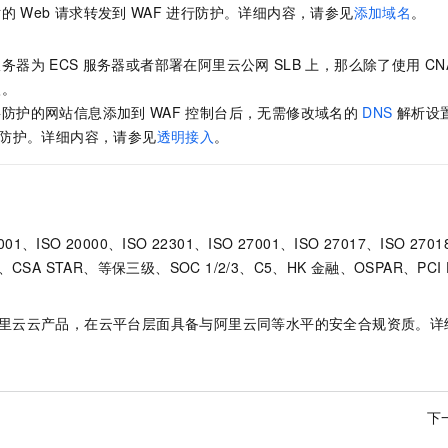
站的
Web
请求转发到
WAF
进行防护。详细内容，请参见
添加域名
。
服务器为
ECS
服务器或者部署在阿里云公网
SLB
上，那么除了使用
CN
入。
要防护的网站信息添加到
WAF
控制台后，无需修改域名的
DNS
解析设
防护。详细内容，请参见
透明接入
。
9001、ISO 20000、ISO 22301、ISO 27001、ISO 27017、ISO 270
12、CSA STAR、等保三级、SOC 1/2/3、C5、HK
金融、OSPAR、PCI 
里云云产品，在云平台层面具备与阿里云同等水平的安全合规资质。详
下