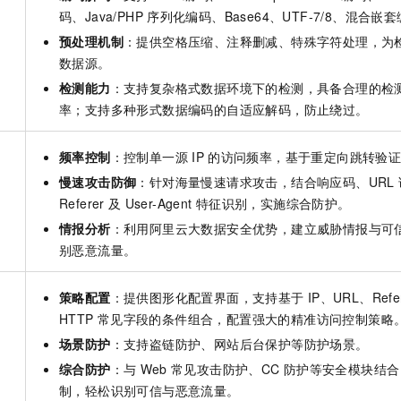
一个 AI 助手
即刻拥有 DeepSeek-R1 满血版
超强辅助，Bol
码、Java/PHP
序列化编码、Base64、UTF-7/8、混合嵌
在企业官网、通讯软件中为客户提供 AI 客服
多种方案随心选，轻松解锁专属 DeepSeek
预处理机制
：提供空格压缩、注释删减、特殊字符处理，为
数据源。
检测能力
：支持复杂格式数据环境下的检测，具备合理的检
率；支持多种形式数据编码的自适应解码，防止绕过。
频率控制
：控制单一源
IP
的访问频率，基于重定向跳转验
慢速攻击防御
：针对海量慢速请求攻击，结合响应码、URL
护
Referer
及
User-Agent
特征识别，实施综合防护。
情报分析
：利用阿里云大数据安全优势，建立威胁情报与可
别恶意流量。
策略配置
：提供图形化配置界面，支持基于
IP、URL、Refer
HTTP
常见字段的条件组合，配置强大的精准访问控制策略
场景防护
：支持盗链防护、网站后台保护等防护场景。
综合防护
：与
Web
常见攻击防护、CC
防护等安全模块结合
制，轻松识别可信与恶意流量。