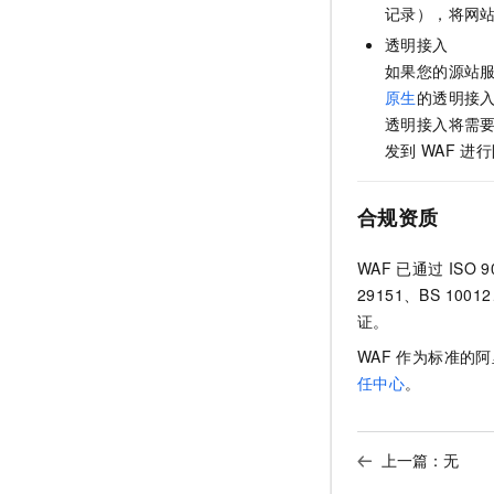
记录），将网
透明接入
如果您的源站
原生
的透明接
透明接入将需
发到
WAF
进行
合规资质
WAF
已通过
ISO 
29151、BS 100
证。
WAF
作为标准的阿
任中心
。
上一篇：无