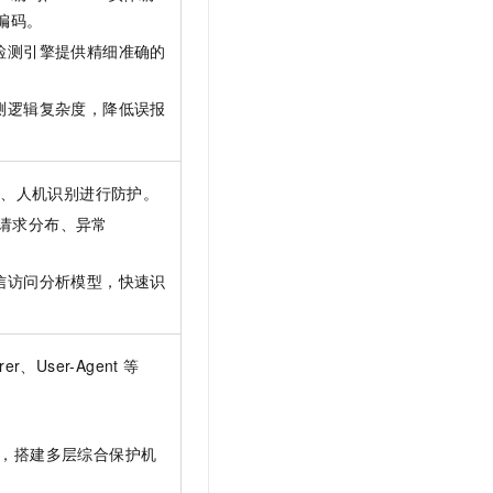
t.diy 一步搞定创意建站
构建大模型应用的安全防护体系
套编码。
通过自然语言交互简化开发流程,全栈开发支持
通过阿里云安全产品对 AI 应用进行安全防护
检测引擎提供精细准确的
测逻辑复杂度，降低误报
证、人机识别进行防护。
请求分布、异常
信访问分析模型，快速识
er、User-Agent
等
。
，搭建多层综合保护机