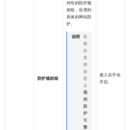
对性的防护规
则组，应用到
具体的网站防
护。
说明
目
前
仅
支
持
自
接入后手动
防护规则组
定
开启。
义
规
则
防
护
引
擎