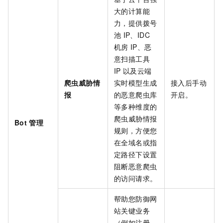
大的计算能
力，提供拨号
池
IP、IDC
机房
IP、恶
意扫描工具
IP
以及云端
爬虫威胁情
实时模型生成
接入后手动
报
的恶意爬虫库
开启。
等多种维度的
爬虫威胁情报
Bot
管理
规则，方便您
在全域名或指
定路径下设置
阻断恶意爬虫
的访问请求。
帮助您防御网
站关键业务
（例如注册、