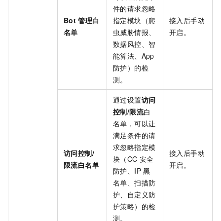
件的请求忽略
Bot
管理
白
指定模块（爬
接入后手动
名单
虫威胁情报、
开启。
数据风控、智
能算法、App
防护）的检
测。
通过设置
访问
控制/限流
白
名单，可以让
满足条件的请
求忽略指定模
访问控制/
接入后手动
块（CC
安全
限流
白名单
开启。
防护、IP
黑
名单、扫描防
护、自定义防
护策略）的检
测。