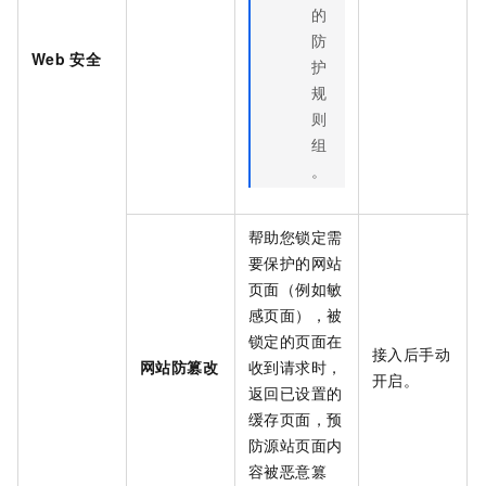
的
防
Web
安全
护
规
则
组
。
帮助您锁定需
要保护的网站
页面（例如敏
感页面），被
锁定的页面在
接入后手动
网站防篡改
收到请求时，
开启。
返回已设置的
缓存页面，预
防源站页面内
容被恶意篡