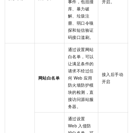
事件，包括撞
开启。
库、暴力破
解、垃圾注
册、弱口令嗅
探和短信验证
码接口滥刷。
通过设置网站
白名单，可以
让满足条件的
请求不经过任
接入后手动
网站白名单
何
Web
应用
开启
防火墙防护模
块的检测，直
接访问源站服
务器。
通过设置
Web
入侵防
护白名单，可