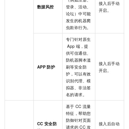
接入后手动
数据风控
登录、活动、
开启。
论坛）中可能
发生的机器爬
虫欺诈行为。
专门针对原生
App
端，提
供可信通信、
防机器脚本滥
接入后手动
APP
防护
刷等安全防
开启。
护，可以有效
识别代理、模
拟器、非法签
名的请求。
基于
CC
流量
特征，帮助您
防御针对页面
CC
安全防
接入后自动
请求的
CC
攻