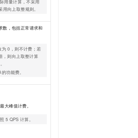
际用量计算，不采用
t.diy 一步搞定创意建站
构建大模型应用的安全防护体系
采用向上取整规则。
通过自然语言交互简化开发流程,全栈开发支持
通过阿里云安全产品对 AI 应用进行安全防护
求数，包括正常请求和
数为
0，则不计费；若
倍，则向上取整计算
例
。
单的功能费。
的最大峰值计费。
按照
5 QPS
计算。