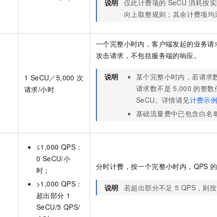
说明
仅此计费项的
SeCU
消耗按实
一个 AI 助手
即刻拥有 DeepSeek-R1 满血版
超强辅助，Bol
向上取整规则；其余计费项均
在企业官网、通讯软件中为客户提供 AI 客服
多种方案随心选，轻松解锁专属 DeepSeek
一个完整小时内，客户端发起的业务请
攻击请求，不包括服务端的响应。
说明
某个完整小时内，若请求
1 SeCU／5,000
次
请求数不是
5,000
的整数
请求/小时
SeCU。详情请见
计费示
基础流量费中已包含白名
≤1,000 QPS：
0 SeCU/小
分时计费，按一个完整小时内，QPS
时；
>1,000 QPS：
说明
若超出部分不足
5 QPS，则
超出部分
1
SeCU/5 QPS/