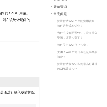
文戏情感细腻自然，动作戏激烈拳拳到肉，实现更强表演能力
支持中英文自由切换，具备更强的噪声鲁棒性
云聚AI 严选权益
SSL 证书
账单查询
，一键激活高效办公新体验
精选AI产品，从模型到应用全链提效
期间的
SeCU
用量。
常见问题
堡垒机
AI 用量加速计划
CU，则在该统计期间的
应用
按量付费WAF产生的费用很高，
防火墙
、识别商机，让客服更高效、服务更出色。
新老同享，达量后返
如何进行成本优化？
千问办公
主机安全
NEW
为什么没有配置WAF，没有接入
的智能体编程平台
一站式AI生产力平台
资源，还是扣费了？
AI 应用及服务市场
如何关闭WAF停止扣费？
伶鹊
企业级人与Agent协作平台，接入和调度多个数字员工
智能客服平台，对话机器人、对话分析、智能外呼
关闭了WAF后为什么还是继续在
AI 应用
扣费？
大模型服务平台百炼 - 全妙
大模型
按量付费版WAF实例最高可处理
应用创作平台
多模态内容创作工具，已接入 DeepSeek
的QPS是多少？
自然语言处理
数据标注
机器学习
论是否进行接入或防护配
息提取
与 AI 智能体进行实时音视频通话
从文本、图片、视频中提取结构化的属性信息
构建支持视频理解的 AI 音视频实时通话应用