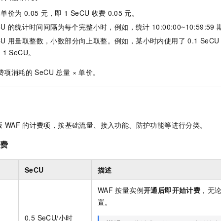
服务生态伙伴
视觉 Coding、空间感知、多模态思考等全面升级
1M上下文，专为长程任务能力而生
云工开物
企业应用
Night Plan 支持 Qwen 3.8-Max
AI 办公
NEW
的单价为
0.05
元
，即
1 SeCU
收费
0.05
元
。
Red Hat
30+ 款产品免费体验
夜间 5 折，Qwen/Meoo/TokenPlan 客户专享
AI智能应用
科研合作
CU
的统计时间间隔为每个完整小时，例如，统计
10:00:00~10:59:59
ERP
堂（旗舰版）
SUSE
智能客服
CU 用量取整数，小数部分向上取整。例如，某小时内使用了 0.1 Se
AI 应用构建
大模型原生
CRM
2个月
自动承接线索
为
1 SeCU。
建站小程序
Qoder
大模型服务平台百炼-应用模版
OA 办公系统
HOT
NEW
项消耗的 SeCU 总量 × 单价。
面向真实软件
个人版上线、团队版降价；千问3.8-Max首发发尝鲜
丰富多元化的应用模版和解决方案
力提升
财税管理
模板建站
万有无界
大模型服务平台百炼-智能体
400电话
定制建站
的模型效果
灵活可视化地构建企业级 Agent
方案
广告营销
模板小程序
秒悟
版
WAF
的计费项，按基础流量、接入功能、防护功能等进行分类。
人工智能平台 PAI
定制小程序
云端极速 AI 
新一代 AI 视频生成模型，深度适配广告营销等场景
AI Native 的算法工程平台，一站式完成建模、训练、推理服务部署
量费
APP 开发
SeCU
描述
建站系统
WAF
按量实例
开通后即开始计费
，无
AI 应用
10分钟微调：让0.6B模型媲美235B模型
多模态数据信
置。
依托云原生高可用架构,实现Dify私有化部署
用1%尺寸在特定领域达到大模型90%以上效果
0.5 SeCU/小时