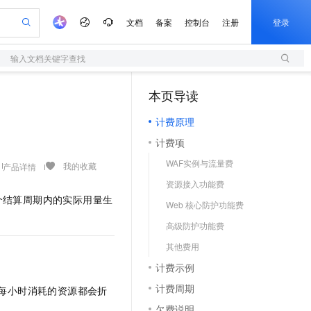
文档
备案
控制台
注册
登录
输入文档关键字查找
验
作计划
器
AI 活动
专业服务
服务伙伴合作计划
开发者社区
加入我们
服务平台百炼
阿里云 OPC 创新助力计划
本页导读
（1）
一站式生成采购清单，支持单品或批量购买
S
io：打造专属 AI 语音助手
S产品伙伴计划（繁花）
峰会
造的大模型服务与应用开发平台
轻量应用服务器
一句话生成原生可编辑精美 PPT 文稿
AI 生产力先锋
Al MaaS 服务伙伴赋能合作
域名
博文
Careers
至高可申请百万元
计费原理
性可伸缩的云计算服务
开启高性价比 AI 编程新体验
Qwen-Audio-3.0-Realtime 端到端实时语音角色扮演
输入一句话想法, 轻松生成专业的 PPT
先锋实践拓展 AI 生产力的边界
快速构建应用程序和网站，即刻迈出上云第一步
Token 补贴，五大权
计划
海大会
伙伴信用分合作计划
商标
问答
社会招聘
计费项
益加速 OPC 成功
S
eek-V4-Pro
数字证书管理服务（原SSL证书）
一键部署幻兽帕鲁游戏服务器
飞天发布时刻
HOT
划
备案
电子书
校园招聘
WAF实例与流量费
pSeek-V4-Pro
视频创作，一键激活电商全链路生产力
全托管，含MySQL、PostgreSQL、SQL Server、MariaDB多引擎
实现全站HTTPS，呈现可信的WEB访问
一键购买专属联机服务器，轻松开启游戏
所见，即是所愿
我的收藏
产品详情
更多支持
划
公司注册
镜像站
资源接入功能费
视频生成
语音识别与合成
专属 QwenPaw
短信服务
漫剧工坊：一站式动画创作平台
AI 实训营
HOT
个结算周期内的实际用量生
合作伙伴培训与认证
Web 核心防护功能费
划
上云迁移
的智能体编程平台
站生成，高效打造优质广告素材
从聊天伙伴进化为能主动干活的本地数字员工
快速生产连贯的高质量长漫剧
从基础到进阶，Agent 创客手把手教你
国内短信简单易用，安全可靠，秒级触达，全球覆盖200+国家和地区。
e-1.1-T2V
Qwen3-TTS-Flash
lScope
我要反馈
查询合作伙伴
高级防护功能费
畅细腻的高质量视频
离线语音合成大模型，多语言方言自适应，低延迟高稳定
n Alibaba Cloud ISV 合作
代维服务
olarDB
建企业门户网站
大数据开发治理平台 DataWorks
10 分钟搭建微信、支付宝小程序
其他费用
创新加速
ope
登录合作伙伴管理后台
我要建议
站，无忧落地极速上线
以可视化方式快速构建移动和 PC 门户网站
100%兼容MySQL、PostgreSQL，兼容Oracle，支持集中和分布式
高效部署网站，快速应用到小程序
Data Agent 驱动的一站式 Data+AI 开发治理平台
e-1.1-I2V
Cosyvoice-V3-Flash
计费示例
安全
畅自然，细节丰富
高表现力语音合成大模型，语音克隆听感自然
我要投诉
上云场景组合购
伴
计费周期
每小时消耗的资源都会折
边界网络安全防护产品
漫剧创作，剧本、分镜、视频高效生成
覆盖90%+业务场景，专享组合折扣价
2V
VPN
Fun-ASR
欠费说明