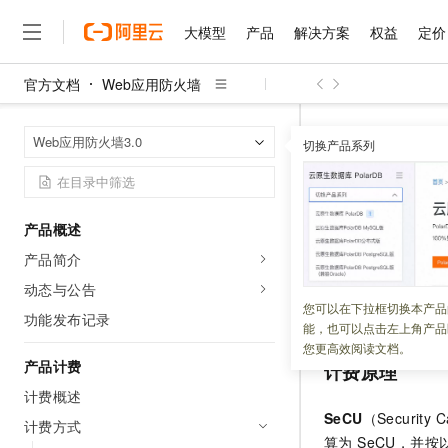
大模型
产品
解决方案
权益
定价
官方文档
Web应用防火墙
大模型
产品
解决方案
权益
定价
云市场
伙伴
服务
了解阿里云
精选产品
精选解决方案
普惠上云
产品定价
精选商城
成为销售伙伴
售前咨询
为什么选择阿里云
千问AI平台
Web应用防火
首页
Web应用防火墙3.0
了解云产品的定价详情
切换产品系列
大模型服务平台百炼
千问办公，解锁你的工作
普惠上云 官方力荐
分销伙伴
在线服务
网站建设
什么是云计算
大
大模型服务与应用平台
企业级Agent产品，直接
云服务器38元/年起，超
按量付费
咨询伙伴
多端小程序
技术领先
云上成本管理
售后服务
千问大模型
Agency Agents：拥
官方推荐返现计划
大模型
大模型
精选产品
精选解决方案
Salesforce 国际版订阅
稳定可靠
产品概述
管理和优化成本
多元化、高性能、安全可靠
推荐新用户得奖励，单订单
更新时间：
2026-08-04
销售伙伴合作计划
自助服务
产品简介
友盟天域
安全合规
人工智能与机器学习
AI
文本生成
无影云电脑
HappyHorse 打造一
云工开物
按量付费是一种后
无影生态合作计划
在线服务
动态与公告
观测云
分析师报告
随时随地安全接入的云上超
高校专属算力普惠，学生认
计算
互联网应用开发
您可以在下拉框切换本产品
Qwen3.8-Max
成账单，并从账户
HOT
功能发布记录
Salesforce On Alibaba C
工单服务
能，也可以点击左上角产品
智能体时代全能旗舰模型
Tuya 物联网平台阿里云
研究报告与白皮书
云解析DNS
快速拥有专属 OpenClaw
Consulting Partner 合
大数据
容器
您更高效阅读文档。
免费试用
短信专区
产品计费
计费原理
蓝凌 OA
Qwen3.7-Plus
AI 大模型销售与服务生
现代化应用
存储
天池大赛
能看、能想、能动手的多模
计费概述
云原生大数据计算服务 Max
解决方案免费试用 新老
电子合同
SeCU
（Security C
面向分析的企业级SaaS模
最高领取价值200元试用
计费方式
安全
网络与CDN
AI 算法大赛
Qwen3-VL-Plus
算为 SeCU，并
畅捷通