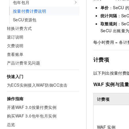
包年包月
AI 产品 免费试用
网络
安全
云开发大赛
单价
：SeCU
Tableau 订阅
按量付费计费说明
1亿+ 大模型 tokens 和 
统计间隔
：Se
可观测
入门学习赛
中间件
AI空中课堂在线直播课
SeCU资源包
140+云产品 免费试用
取整规则
：Se
大模型服务
转换计费方式
上云与迁云
产品新客免费试用，最长1
数据库
SeCU
出账量
生态解决方案
退订说明
千问AI平台-Token Plan
企业出海
大模型ACA认证体验
大数据计算
每小时费用 = 各计费
欠费说明
助力企业全员 AI 认知与能
行业生态解决方案
政企业务
媒体服务
查看账单
千问AI平台-模型体验
开发者生态解决方案
计费项
在线体验全尺寸、多种模态
产品计费常见问题
企业服务与云通信
AI 开发和 AI 应用解决
以下列出按量付费
Happy 系列大模型
快速入门
域名与网站
WAF
实例与流
为ECS实例接入WAF防御CC攻击
终端用户计算
操作指南
计费项
Serverless
大模型解决方案
开通WAF 3.0按量付费实例
开发工具
快速部署 Dify，高效搭建 
购买WAF 3.0包年包月实例
迁移与运维管理
总览
WAF
实例