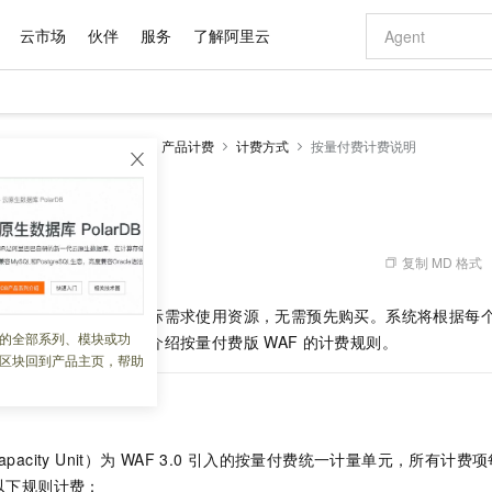
云市场
伙伴
服务
了解阿里云
AI 特惠
数据与 API
成为产品伙伴
企业增值服务
最佳实践
价格计算器
AI 场景体
基础软件
产品伙伴合
阿里云认证
市场活动
配置报价
大模型
墙
Web应用防火墙3.0
产品计费
计费方式
按量付费计费说明
自助选配和估算价格
新方式
域名与网站
睿译宝，AI翻译排版一步到位
智启 AI 普惠权益
产品生态集成认证中心
企业支持计划
云上春晚
千问官方 MaaS 平台，为开发者和 Agent 而生，新用户赠送 1 亿 + tokens 额度
云服务器 EC
Qwen Aud
AI Coding
阿里云Maa
2026 阿里云
为企业打
数据集
Windows
大模型认证
模型
NEW
NEW
交付可用成果
值低价云产品抢先购
提供智能易用的域名与建站服务
上传文档即自动完成翻译和格式还原
至高享 1亿+免费 tokens，加速 Al 应用落地
安全可靠、弹
智能编程，一键
计费说明
产品生态伙伴
专家技术服务
云上奥运之旅
弹性计算合作
阿里云中企出
手机三要素
宝塔 Linux
全部认证
价格优势
有专属领域专家
对象存储 OSS
GLM-5.2：长任务时代开源旗舰模型
阿里云 OPC 创新助力计划
云数据库 RD
即刻拥有 DeepS
AI 电商营销
产品生态伙伴工作台
企业增值服务台
云栖战略参考
云存储合作计
云栖大会
身份实名认证
CentOS
训练营
推动算力普惠，释放技术红利
的大模型服务
最高返9万
多领域专家智能体,一键组建 AI 虚拟交付团队
至高百万元 Token 补贴，加速一人公司成长
稳定、安全、高性价比、高性能的云存储服务
真正可用的 1M 上下文,一次完成代码全链路开发
轻松解锁专属 Dee
从图文生成到
复制 MD 格式
 04:25:16
云上的中国
数据库合作计
活动全景
短信
Docker
图片和
站式影视创作平台
人工智能平台 PAI
Hermes Agent，打造自进化智能体
Token Plan 模型订阅计划
Qoder
5 分钟轻松部署
AI 广告创作
企业成长
大模型
NEW
信息公告
付费计费方式，根据实际需求使用资源，无需预先购买。系统将根据每
看见新力量
云网络合作计
OCR 文字识别
JAVA
级电脑
证享300元代金券
可视化编排打通从文字构思到成片全链路闭环
一站式AI开发、训练和推理服务
自主进化，持久记忆，越用越聪明
Qwen3.8-Max 首发尝鲜，限时加量 10 倍，夜间低至2折
面向真实软件
图文、视频一
的全部系列、模块或功
Kimi-K3
HappyHors
中扣除相应费用。本文介绍按量付费版
WAF
的计费规则。
NEW
魔搭 Mode
loud
服务实践
官网公告
区块回到产品主页，帮助
Kimi 最新旗舰模型，长程编程与推理利器
让文字生成流
金融模力时刻
Salesforce O
版
发票查验
全能环境
Qoder CN
Claude Code + GStack 打造工程团队
千问办公，限时限量积分加倍
云原生数据库 P
低代码高效构
AI 建站
NEW
作计划
计划
创新中心
魔搭 ModelSc
健康状态
让AI从“聊天伙伴”进化为能干活的“数字员工”
覆盖公网/内网、递归/权威、移动APP等全场景解析服务
安装技能 GStack，拥有专属 AI 工程团队
你的AI工作搭子，覆盖日常办公高频场景
基于千问大模型等，支持代码智能生成、研发智能问答
0 代码专业建
客户案例
天气预报查询
操作系统
Deepseek-v4-pro
HappyHors
态合作计划
态智能体模型
旗舰 MoE 大模型，百万上下文与顶尖推理能力
图生视频，流
Compute
同享
容器服务 Kubernetes 版 ACK
万小智 AI 建站低至 15元/月
云防火墙
AI 短剧/漫剧
快递物流查询
WordPress
成为服务伙
高校合作
apacity Unit）为
WAF 3.0
引入的按量付费统一计量单元，所有计费项
式云数据仓库
点，立即开启云上创新
提供一站式管理容器应用的 K8s 服务
送.CN域名，送备案服务码
云原生的云上
AI助力短剧
GLM-5.2
Wan2.7-T
按以下规则计费：
Ubuntu