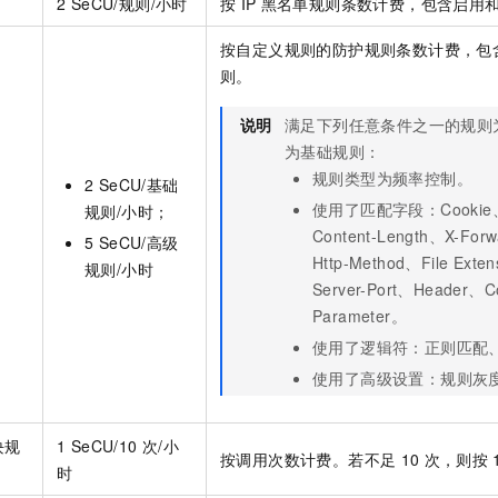
2 SeCU/规则/小时
按
IP
黑名单规则条数计费，包含启用
按自定义规则的防护规则条数计费，包
则。
说明
满足下列任意条件之一的规则
为基础规则：
规则类型为频率控制。
2 SeCU/基础
使用了匹配字段：Cookie、C
规则/小时；
Content-Length、X-For
5 SeCU/高级
Http-Method、File Exte
规则/小时
Server-Port、Header、
Parameter。
使用了逻辑符：正则匹配
使用了高级设置：规则灰
块规
1 SeCU/10
次/小
按调用次数计费。若不足
10
次，则按
时