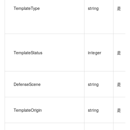
TemplateType
string
是
TemplateStatus
integer
是
DefenseScene
string
是
TemplateOrigin
string
是