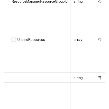
ResourceManagerResourceGroupId
string
否
UnbindResources
array
否
string
否