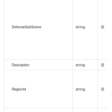
DefenseSubScene
string
否
Description
string
否
RegionId
string
否