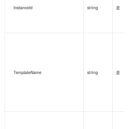
InstanceId
string
是
TemplateName
string
是