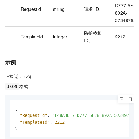
D777-5F26
RequestId
string
请求 ID。
892A-
57349765
防护模板
TemplateId
integer
2212
ID。
示例
正常返回示例
格式
JSON
{
"RequestId"
:
"F48ABDF7-D777-5F26-892A-57349765D7
"TemplateId"
:
2212
}