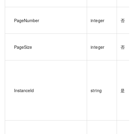
PageNumber
integer
否
PageSize
integer
否
InstanceId
string
是