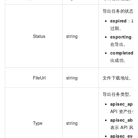
导出任务的状态
expired
：表
过期。
Status
string
exporting
：
在导出。
completed
出成功。
FileUrl
string
文件下载地址。
导出任务类型。
apisec_api
API 资产任务
apisec_abn
Type
string
表示 API 风
apisec_even