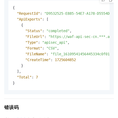
{
"RequestId"
:
"D9532525-E885-54E7-A178-D5554D563A
"ApiExports"
:
[
{
"Status"
:
"completed"
,
"FileUrl"
:
"https://waf-api-sec-cn.***.aliyu
"Type"
:
"apisec_api"
,
"Format"
:
"CSV"
,
"FileName"
:
"file_16109541456445334c0f01d9a
"CreateTime"
:
1725604852
}
]
,
"Total"
:
7
}
错误码