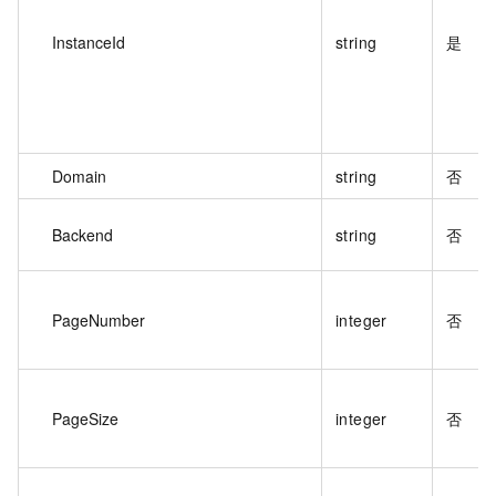
InstanceId
string
是
Domain
string
否
Backend
string
否
PageNumber
integer
否
PageSize
integer
否