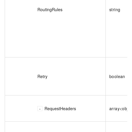
RoutingRules
string
Retry
boolean
RequestHeaders
array<obje