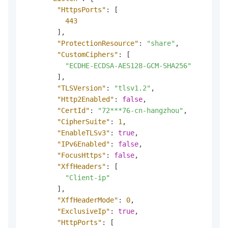
"HttpsPorts"
:
[
443
]
,
"ProtectionResource"
:
"share"
,
"CustomCiphers"
:
[
"ECDHE-ECDSA-AES128-GCM-SHA256"
]
,
"TLSVersion"
:
"tlsv1.2"
,
"Http2Enabled"
:
false
,
"CertId"
:
"72***76-cn-hangzhou"
,
"CipherSuite"
:
1
,
"EnableTLSv3"
:
true
,
"IPv6Enabled"
:
false
,
"FocusHttps"
:
false
,
"XffHeaders"
:
[
"Client-ip"
]
,
"XffHeaderMode"
:
0
,
"ExclusiveIp"
:
true
,
"HttpPorts"
:
[