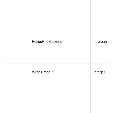
FocusHttpBackend
boolean
WriteTimeout
integer