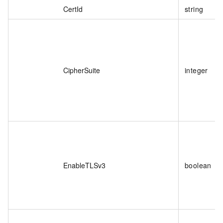
CertId
string
CipherSuite
integer
EnableTLSv3
boolean