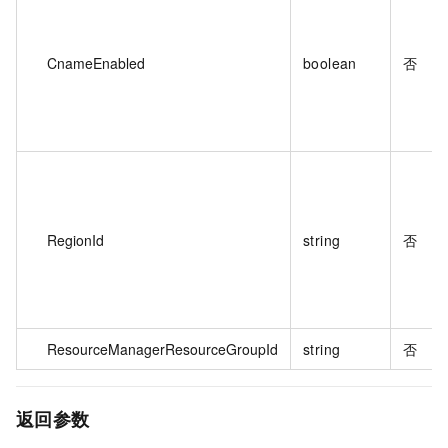
CnameEnabled
boolean
否
RegionId
string
否
ResourceManagerResourceGroupId
string
否
返回参数