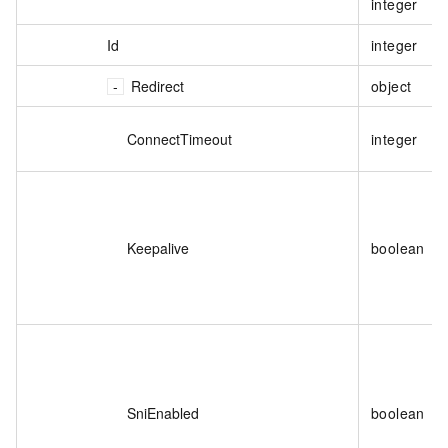
integer
Id
integer
Redirect
object
ConnectTimeout
integer
Keepalive
boolean
SniEnabled
boolean