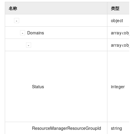
名称
类型
object
Domains
array<obje
array<obje
Status
integer
ResourceManagerResourceGroupId
string