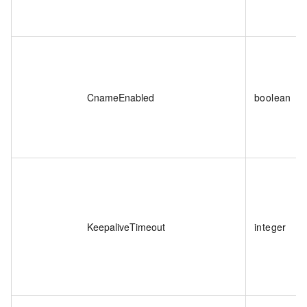
CnameEnabled
boolean
KeepaliveTimeout
integer