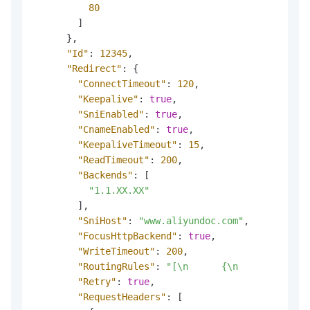
80
]
}
,
"Id"
:
12345
,
"Redirect"
:
{
"ConnectTimeout"
:
120
,
"Keepalive"
:
true
,
"SniEnabled"
:
true
,
"CnameEnabled"
:
true
,
"KeepaliveTimeout"
:
15
,
"ReadTimeout"
:
200
,
"Backends"
:
[
"1.1.XX.XX"
]
,
"SniHost"
:
"www.aliyundoc.com"
,
"FocusHttpBackend"
:
true
,
"WriteTimeout"
:
200
,
"RoutingRules"
:
"[\n      {\n            \
"Retry"
:
true
,
"RequestHeaders"
:
[