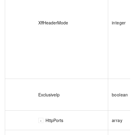
XffHeaderMode
integer
ExclusiveIp
boolean
HttpPorts
array