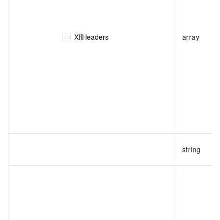
XffHeaders
array
string