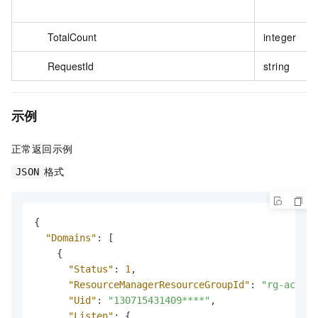
TotalCount
integer
RequestId
string
示例
正常返回示例
格式
JSON
{
"Domains"
:
[
{
"Status"
:
1
,
"ResourceManagerResourceGroupId"
:
"rg-acfmvt
"Uid"
:
"130715431409****"
,
"Listen"
:
{