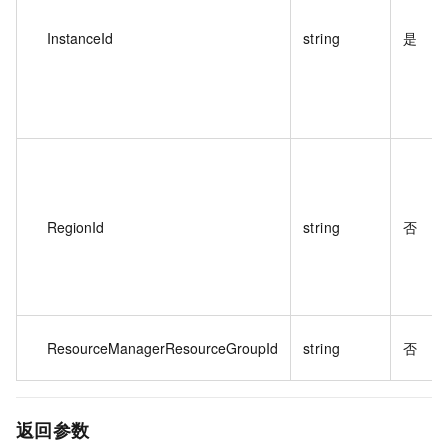
InstanceId
string
是
RegionId
string
否
ResourceManagerResourceGroupId
string
否
返回参数