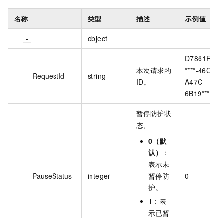
名称
类型
描述
示例值
object
D7861F61
本次请求的
****-46CE
RequestId
string
ID。
A47C-
6B19****
暂停防护状
态。
0（默
认）
：
表示未
PauseStatus
integer
暂停防
0
护。
1
：表
示已暂