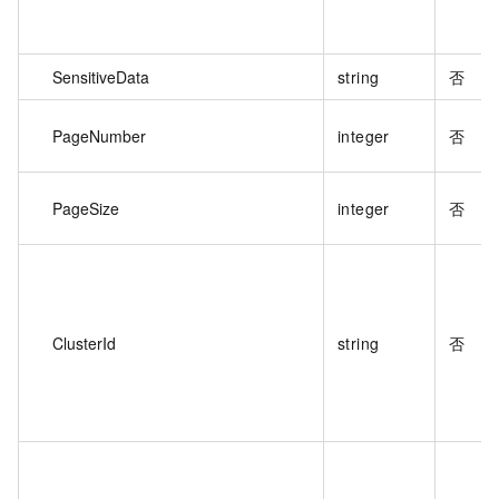
SensitiveData
string
否
PageNumber
integer
否
PageSize
integer
否
ClusterId
string
否