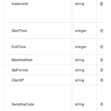
InstanceId
string
是
StartTime
integer
否
EndTime
integer
否
MatchedHost
string
否
ApiFormat
string
否
ClientIP
string
否
SensitiveCode
string
否