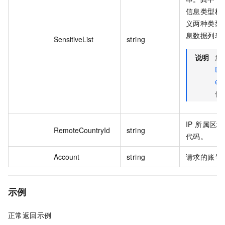
信息类型标
义两种类型）
息数据列表
SensitiveList
string
说明
您
De
es
信
IP 所属区
RemoteCountryId
string
代码。
Account
string
请求的账号
示例
正常返回示例