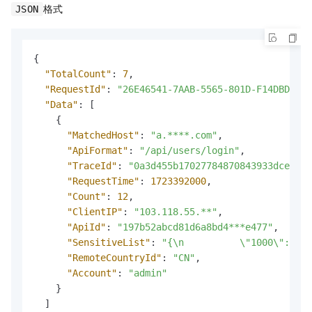
格式
JSON
{
"TotalCount"
:
7
,
"RequestId"
:
"26E46541-7AAB-5565-801D-F14DBDC5**
"Data"
:
[
{
"MatchedHost"
:
"a.****.com"
,
"ApiFormat"
:
"/api/users/login"
,
"TraceId"
:
"0a3d455b17027784870843933dce3d"
,
"RequestTime"
:
1723392000
,
"Count"
:
12
,
"ClientIP"
:
"103.118.55.**"
,
"ApiId"
:
"197b52abcd81d6a8bd4***e477"
,
"SensitiveList"
:
"{\n          \"1000\":[ \n
"RemoteCountryId"
:
"CN"
,
"Account"
:
"admin"
}
]