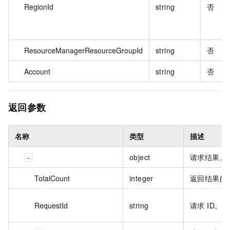
RegionId
string
否
ResourceManagerResourceGroupId
string
否
Account
string
否
返回参数
名称
类型
描述
object
请求结果。
TotalCount
integer
返回结果的
RequestId
string
请求 ID。