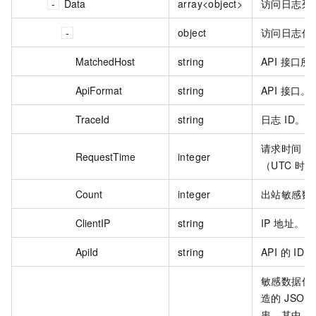
Data
array<object>
访问日志列
object
访问日志信
MatchedHost
string
API 接口
ApiFormat
string
API 接口。
TraceId
string
日志 ID。
请求时间，格
RequestTime
integer
（UTC 时
Count
integer
出站敏感数
ClientIP
string
IP 地址。
ApiId
string
API 的 ID。
敏感数据信
造的 JSO
串。其中 JS