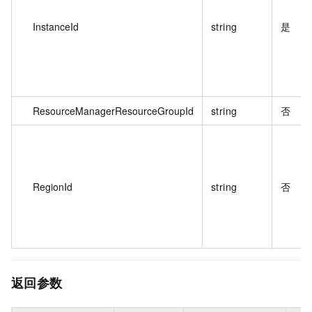
InstanceId
string
是
ResourceManagerResourceGroupId
string
否
RegionId
string
否
返回参数