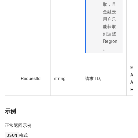
取，且
金融云
用户只
能获取
到这些
Region
。
9D
A10
RequestId
string
请求 ID。
A34
E8
示例
正常返回示例
格式
JSON