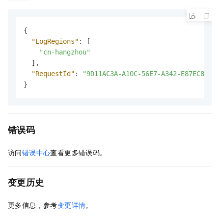
{
"LogRegions"
:
[
"cn-hangzhou"
]
,
"RequestId"
:
"9D11AC3A-A10C-56E7-A342-E87EC892BA
}
错误码
访问
错误中心
查看更多错误码。
变更历史
更多信息，参考
变更详情
。