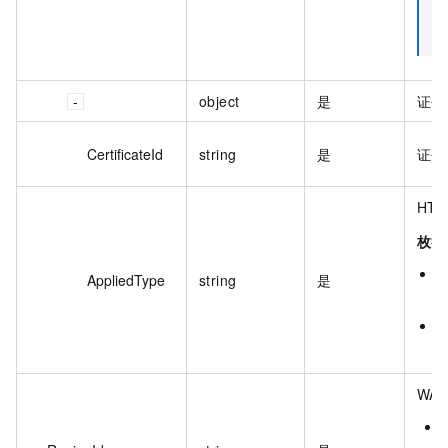
object
是
证书
CertificateId
string
是
证书
HT
枚举
d
AppliedType
string
是
e
WA