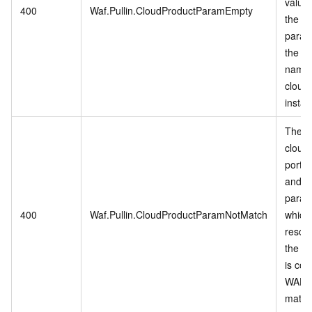
values
400
Waf.Pullin.CloudProductParamEmpty
the th
param
the cl
name,
cloud
instan
The va
cloud 
port, 
and i
param
400
Waf.Pullin.CloudProductParamNotMatch
which
resour
the cl
is con
WAF d
match