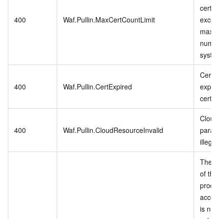
certif
400
Waf.Pullin.MaxCertCountLimit
excee
maxi
numbe
syste
Certif
400
Waf.Pullin.CertExpired
expire
certif
Cloud
400
Waf.Pullin.CloudResourceInvalid
param
illegal
The r
of the
produ
acces
is null