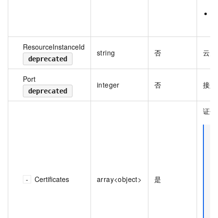
nl
表
ResourceInstanceId
string
否
云产
deprecated
Port
integer
否
接入
deprecated
证书
Certificates
array<object>
是