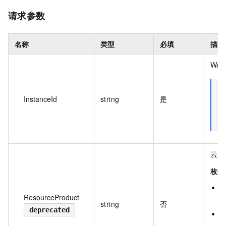
请求参数
名称
类型
必填
描述
WAF
InstanceId
string
是
云产
枚举
e
ResourceProduct
表
string
否
deprecated
c