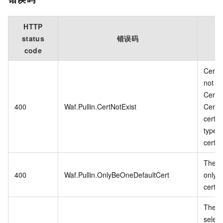
HTTP
status
错误码
code
Certif
not ex
Certif
400
Waf.Pullin.CertNotExist
Cente
certifi
type:
certif
There
400
Waf.Pullin.OnlyBeOneDefaultCert
only o
certifi
The n
selec