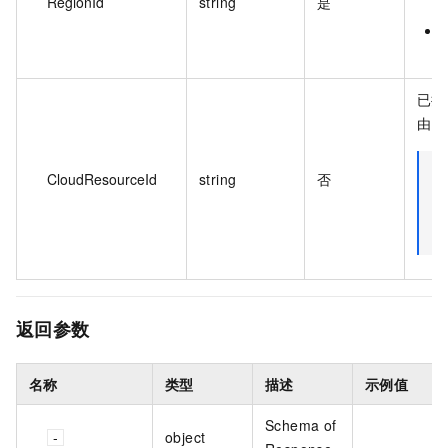
RegionId
string
是
已接
由 
CloudResourceId
string
否
返回参数
名称
类型
描述
示例值
Schema of
object