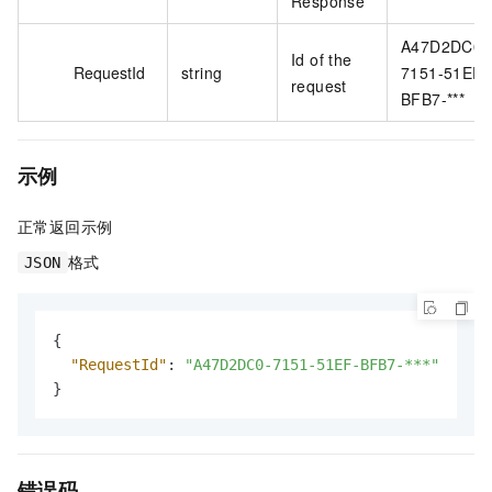
Response
A47D2DC0-
Id of the
RequestId
string
7151-51EF-
request
BFB7-***
示例
正常返回示例
格式
JSON
{
"RequestId"
:
"A47D2DC0-7151-51EF-BFB7-***"
}
错误码