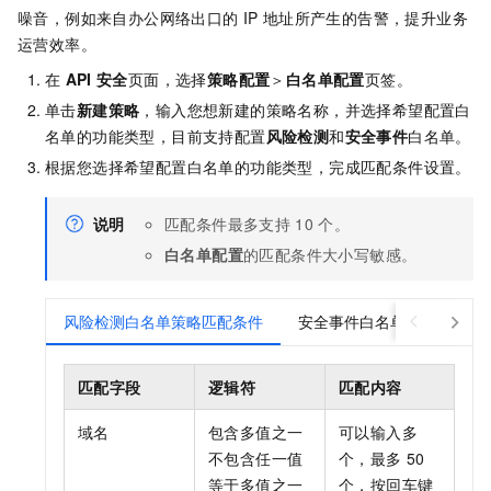
噪音，例如来自办公网络出口的
IP
地址所产生的告警，提升业务
运营效率。
在
API
安全
页面，选择
策略配置
＞
白名单配置
页签。
单击
新建策略
，输入您想新建的策略名称，并选择希望配置白
名单的功能类型，目前支持配置
风险检测
和
安全事件
白名单。
根据您选择希望配置白名单的功能类型，完成匹配条件设置。
说明
匹配条件最多支持
10
个。
白名单配置
的匹配条件大小写敏感。
风险检测白名单策略匹配条件
安全事件白名单策略匹配条
匹配字段
逻辑符
匹配内容
域名
包含多值之一
可以输入多
不包含任一值
个，最多
50
等于多值之一
个，按回车键