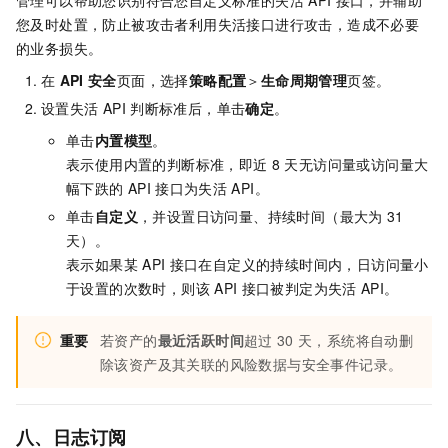
管理可以帮助您识别符合您自定义标准的失活
API
接口，并辅助
您及时处置，防止被攻击者利用失活接口进行攻击，造成不必要
的业务损失。
在
API
安全
页面，选择
策略配置
＞
生命周期管理
页签。
设置失活
API
判断标准后，单击
确定
。
单击
内置模型
。
表示使用内置的判断标准，即近
8
天无访问量或访问量大
幅下跌的
API
接口为失活
API。
单击
自定义
，并设置日访问量、持续时间（最大为
31
天）。
表示如果某
API
接口在自定义的持续时间内，日访问量小
于设置的次数时，则该
API
接口被判定为失活
API。
重要
若资产的
最近活跃时间
超过
30
天，系统将自动删
除该资产及其关联的风险数据与安全事件记录。
八、日志订阅