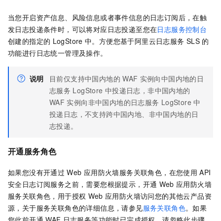
当您开启资产信息、风险信息或者事件信息的日志订阅后，在触
发日志投递条件时，可以将对应日志投递至您在
日志服务控制台
创建的指定的
LogStore
中。方便您基于阿里云日志服务
SLS
的
功能进行日志统一管理及操作。
说明
目前仅支持中国内地的
WAF
实例向中国内地的日
志服务
LogStore
中投递日志，非中国内地的
WAF
实例向非中国内地的日志服务
LogStore
中
投递日志，不支持跨中国内地、非中国内地的日
志投递。
开通服务角色
如果您没有开通过
Web
应用防火墙服务关联角色，在您使用
API
安全日志订阅服务之前，需要您根据提示，开通
Web
应用防火墙
服务关联角色，用于授权
Web
应用防火墙访问您的其他云产品资
源，关于服务关联角色的详细信息，请参见
服务关联角色
。如果
您此前开通
WAF
日志服务等功能时已完成授权，请忽略此步骤。