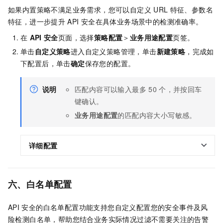
如果内置策略不满足业务需求，您可以自定义
URL
特征、参数名
特征，进一步提升
API
安全在具体业务场景中的检测准确率。
在
API
安全
页面，选择
策略配置
＞
业务用途配置
页签。
单击
自定义策略
进入自定义策略管理，单击
新建策略
，完成如
下配置后，单击
确定
保存您的配置。
说明
匹配内容可以输入最多
50
个，并按回车
键确认。
业务用途配置
的匹配内容大小写敏感。
详细配置
六、白名单配置
API
安全的白名单配置功能支持您自定义配置您的安全事件及风
险检测白名单，帮助您结合业务实际情况过滤不需要关注的告警