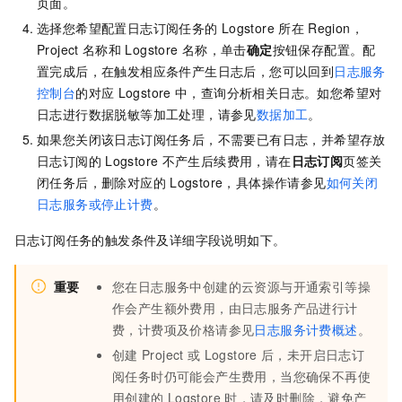
页面。
选择您希望配置日志订阅任务的
Logstore
所在
Region，
Project
名称和
Logstore
名称，单击
确定
按钮保存配置。配
置完成后，在触发相应条件产生日志后，您可以回到
日志服务
控制台
的对应
Logstore
中，查询分析相关日志。如您希望对
日志进行数据脱敏等加工处理，请参见
数据加工
。
如果您关闭该日志订阅任务后，不需要已有日志，并希望存放
日志订阅的
Logstore
不产生后续费用，请在
日志订阅
页签关
闭任务后，删除对应的
Logstore，具体操作请参见
如何关闭
日志服务或停止计费
。
日志订阅任务的触发条件及详细字段说明如下。
重要
您在日志服务中创建的云资源与开通索引等操
作会产生额外费用，由日志服务产品进行计
费，计费项及价格请参见
日志服务计费概述
。
创建
Project
或
Logstore
后，未开启日志订
阅任务时仍可能会产生费用，当您确保不再使
用创建的
Logstore
时，请及时删除，避免产