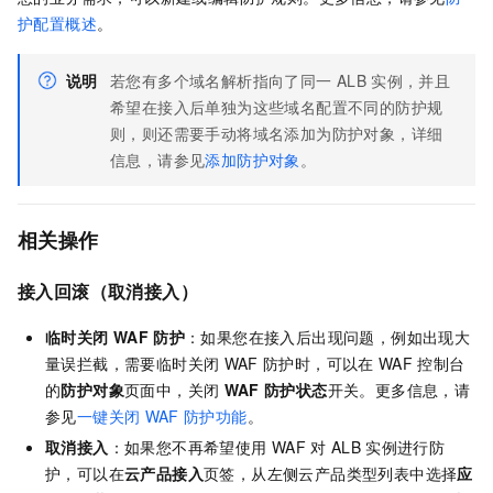
护配置概述
。
说明
若您有多个域名解析指向了同一
ALB
实例，并且
希望在接入后单独为这些域名配置不同的防护规
则，则还需要手动将域名添加为防护对象，详细
信息，请参见
添加防护对象
。
相关操作
接入回滚（取消接入）
临时关闭
WAF
防护
：如果您在接入后出现问题，例如出现大
量误拦截，需要临时关闭
WAF
防护时，可以在
WAF
控制台
的
防护对象
页面中，关闭
WAF
防护状态
开关。更多信息，请
参见
一键关闭
WAF
防护功能
。
取消接入
：如果您不再希望使用
WAF
对
ALB
实例进行防
护，可以在
云产品接入
页签，从左侧云产品类型列表中选择
应