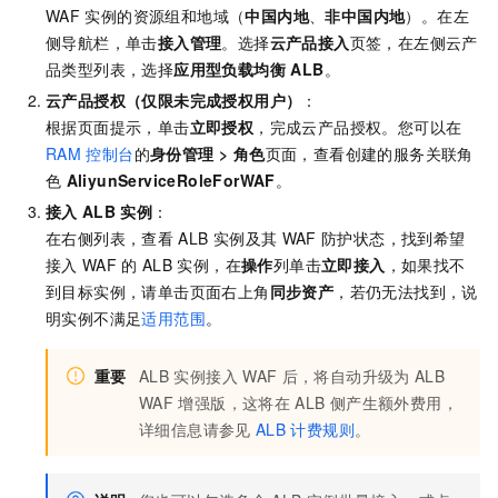
WAF
实例的资源组和地域（
中国内地
、
非中国内地
）。
在左
侧导航栏，单击
接入管理
。选择
云产品接入
页签，在左侧云产
品类型列表，选择
应用型负载均衡 ALB
。
云产品授权（仅限未完成授权用户）
：
根据页面提示，单击
立即授权
，完成云产品授权。您可以在
RAM
控制台
的
身份管理
>
角色
页面，查看创建的服务关联角
色
AliyunServiceRoleForWAF
。
接入
ALB
实例
：
在右侧列表，查看
ALB
实例及其
WAF
防护状态，找到希望
接入
WAF
的
ALB
实例，在
操作
列单击
立即接入
，如果找不
到目标实例，请单击页面右上角
同步资产
，若仍无法找到，说
明实例不满足
适用范围
。
重要
ALB
实例接入
WAF
后，将自动升级为
ALB
WAF
增强版，这将在
ALB
侧产生额外费用，
详细信息请参见
ALB
计费规则
。