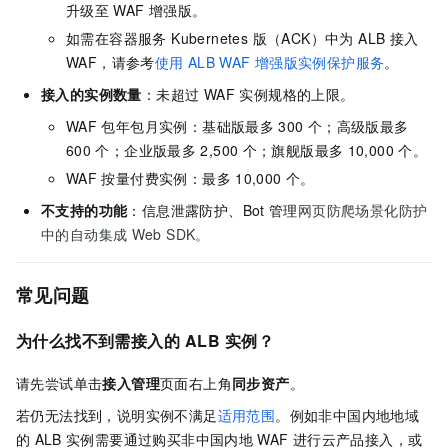
升级至
WAF
增强版。
如需在容器服务 Kubernetes 版（ACK）中为 ALB 接入
WAF，请参考
使用
ALB WAF
增强版实例保护服务
。
接入的实例数量
：未超过 WAF 实例规格的上限。
WAF
包年包月实例：基础版最多
300
个；高级版最多
600
个；企业版最多
2,500
个；旗舰版最多
10,000
个。
WAF
按量付费实例：最多
10,000
个。
不支持的功能
：信息泄露防护
、
Bot
管理
网页防爬场景化防护
中的自动集成
Web SDK。
常见问题
为什么找不到需接入的
ALB
实例？
请先尝试单击
接入管理
页面右上角
同步资产
。
若仍无法找到，说明实例不满足
适用范围
。例如
非中国内地
地域
的
ALB
实例需要通过购买
非中国内地
WAF
进行云产品接入，或