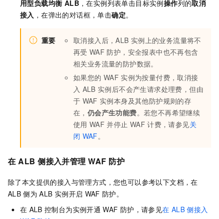
用型负载均衡 ALB
，在实例列表单击目标实例
操作
列的
取消
接入
，在弹出的对话框，单击
确定
。
重要
取消接入后，ALB
实例上的业务流量将不
再受
WAF
防护，安全报表中也不再包含
相关业务流量的防护数据。
如果您的
WAF
实例为按量付费，取消接
入
ALB
实例后不会产生请求处理费，但由
于
WAF
实例本身及其他防护规则的存
在，
仍会产生功能费
。若您不再希望继续
使用
WAF
并停止
WAF
计费，请参见
关
闭
WAF
。
在
ALB
侧接入并管理
WAF
防护
除了本文提供的接入与管理方式，您也可以参考以下文档，在
ALB
侧为
ALB
实例开启
WAF
防护。
在
ALB
控制台为实例开通
WAF
防护，请参见
在
ALB
侧接入