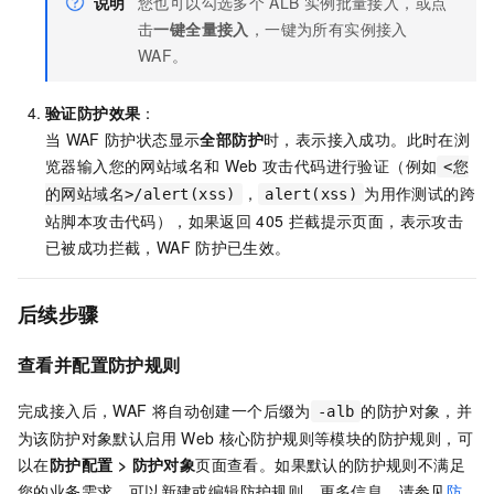
说明
您也可以勾选多个
ALB
实例批量接入，或点
击
一键全量接入
，一键为所有实例接入
WAF。
验证防护效果
：
当
WAF
防护状态显示
全部防护
时，表示接入成功。此时在浏
览器输入您的网站域名和
Web
攻击代码进行验证（例如
<您
，
为用作测试的跨
的网站域名>/alert(xss)
alert(xss)
站脚本攻击代码），如果返回
405
拦截提示页面，表示攻击
已被成功拦截，WAF
防护已生效。
后续步骤
查看并配置防护规则
完成接入后，WAF
将自动创建一个后缀为
的防护对象，并
-alb
为该防护对象默认启用
Web
核心防护规则等模块的防护规则，可
以在
防护配置
>
防护对象
页面查看。如果默认的防护规则不满足
您的业务需求，可以新建或编辑防护规则。更多信息，请参见
防