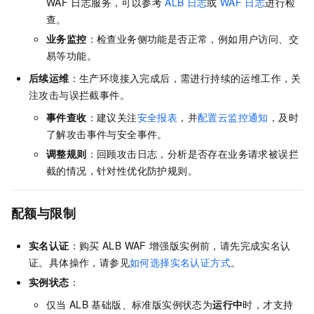
WAF
日志服务，可以参考
ALB
日志
或
WAF
日志
进行检
查。
业务监控
：检查业务侧功能是否正常，例如用户访问、交
易等功能。
后续运维
：生产环境接入完成后，需进行持续的运维工作，关
注攻击与误拦截事件。
事件查收
：建议关注
安全报表
，并
配置云监控通知
，及时
了解攻击事件与安全事件。
调整规则
：回顾攻击日志，分析是否存在业务请求被误拦
截的情况，针对性优化防护规则。
配额与限制
实名认证
：购买
ALB WAF
增强版实例前，请先完成实名认
证。
具体操作，请参见
如何选择实名认证方式
。
实例状态
：
仅当
ALB
基础版、标准版实例状态为
运行中
时，才支持