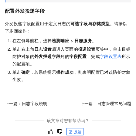
配置外发投递字段
外发投递字段配置用于定义日志的
可选字段
与
存储类型
。请按以
下步骤操作：
在左侧导航栏，选择
检测响应
>
日志服务
。
单击右上角
日志设置
后进入页面的
投递设置
页签中，单击目标
防护对象的
外发投递字段
列的
字段配置
，完成
字段设置表
所示
的配置项。
单击
确定
，若系统提示
操作成功
，则表明配置已对该防护对象
生效。
上一篇：
日志字段说明
下一篇：
日志管理常见问题
该文章对您有帮助吗？
反馈