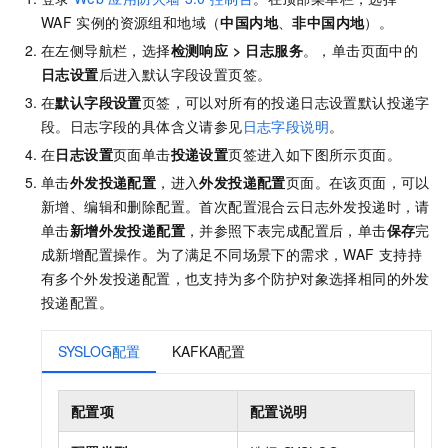
WAF
实例的资源组和地域（
中国内地
、
非中国内地
）
。
在左侧导航栏，选择
检测响应
>
日志服务
。
，单击页面中的
日志设置
后进入默认字段设置页签。
在
默认字段设置
页签，可以对所有的投递日志设置默认投递字
段。日志字段的具体含义请参见
日志字段说明
。
在
日志设置
页面单击
投递设置
页签进入如下图所示页面。
单击
外发投递配置
，进入
外发投递配置
页面。在该页面，可以
新增、编辑和删除配置。首次配置混合云日志外发投递时，请
单击
新增外发投递配置
，并参照下表完成配置后，单击
保存
完
成新增配置操作。为了满足不同场景下的需求，WAF
支持持
有多个外发投递配置，也支持为多个防护对象选择相同的外发
投递配置。
SYSLOG配置
KAFKA配置
配置项
配置说明