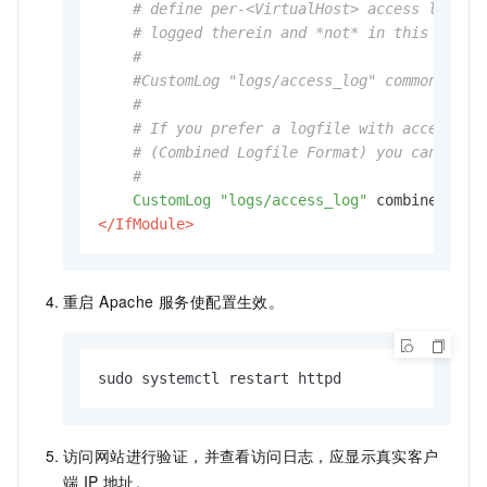
# define per-<VirtualHost> access logfil
# logged therein and *not* in this file.
#
#CustomLog "logs/access_log" common
#
# If you prefer a logfile with access, a
# (Combined Logfile Format) you can use 
#
CustomLog
"logs/access_log"
</IfModule>
重启 Apache 服务使配置生效。
sudo systemctl restart httpd
访问网站进行验证，并查看访问日志，应显示真实客户
端 IP 地址。