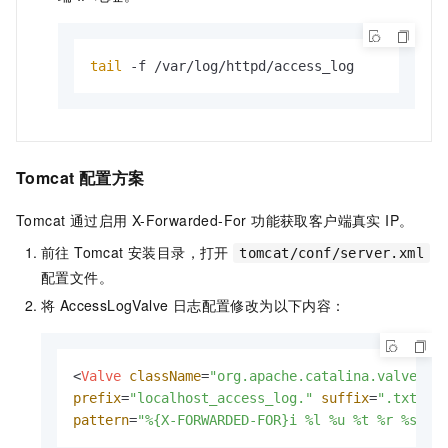
tail
 -f /var/log/httpd/access_log
Tomcat 配置方案
Tomcat 通过启用 X-Forwarded-For 功能获取客户端真实 IP。
前往 Tomcat 安装目录，打开
tomcat/conf/server.xml
配置文件。
将 AccessLogValve 日志配置修改为以下内容：
<
Valve
className
=
"org.apache.catalina.valves.A
prefix
=
"localhost_access_log."
suffix
=
".txt"
pattern
=
"%{X-FORWARDED-FOR}i %l %u %t %r %s %b