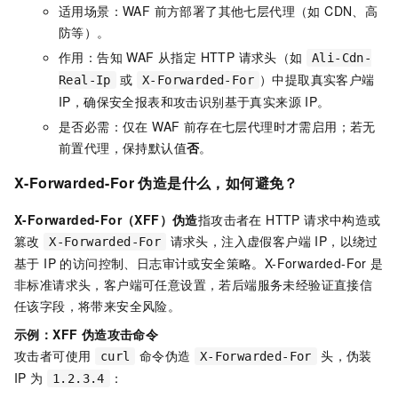
适用场景：WAF 前方部署了其他七层代理（如 CDN、高
防等）。
作用：告知 WAF 从指定 HTTP 请求头（如
Ali-Cdn-
或
）中提取真实客户端
Real-Ip
X-Forwarded-For
IP，确保安全报表和攻击识别基于真实来源 IP。
是否必需：仅在 WAF 前存在七层代理时才需启用；若无
前置代理，保持默认值
否
。
X-Forwarded-For 伪造是什么，如何避免？
X-Forwarded-For（XFF）伪造
指攻击者在 HTTP 请求中构造或
篡改
请求头，注入虚假客户端 IP，以绕过
X-Forwarded-For
基于 IP 的访问控制、日志审计或安全策略。X-Forwarded-For 是
非标准请求头，客户端可任意设置，若后端服务未经验证直接信
任该字段，将带来安全风险。
示例：XFF 伪造攻击命令
攻击者可使用
命令伪造
头，伪装
curl
X-Forwarded-For
IP 为
：
1.2.3.4