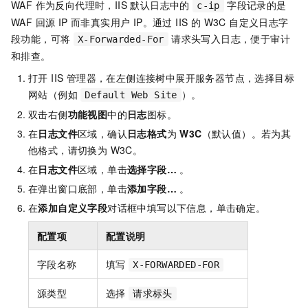
WAF 作为反向代理时，IIS 默认日志中的
字段记录的是
c-ip
WAF 回源 IP 而非真实用户 IP。通过 IIS 的 W3C 自定义日志字
段功能，可将
请求头写入日志，便于审计
X-Forwarded-For
和排查。
打开 IIS 管理器，在左侧连接树中展开服务器节点，选择目标
网站（例如
）。
Default Web Site
双击右侧
功能视图
中的
日志
图标。
在
日志文件
区域，确认
日志格式
为
W3C
（默认值）。若为其
他格式，请切换为 W3C。
在
日志文件
区域，单击
选择字段…
。
在弹出窗口底部，单击
添加字段…
。
在
添加自定义字段
对话框中填写以下信息，单击确定。
配置项
配置说明
字段名称
填写
X-FORWARDED-FOR
源类型
选择
请求标头