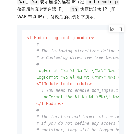
。
表示连接的远程 IP（经
%a
%a
mod_remoteip
修正后的真实客户端 IP），
为原始连接 IP（即
%h
WAF 节点 IP）。修改后的示例如下所示。
<IfModule log_config_module>
#
# The following directives define some f
# a CustomLog directive (see below).
#
LogFormat
"%a %l %u %t \"%r\" %>s %b \"%
LogFormat
"%a %l %u %t \"%r\" %>s %b"
 com
<IfModule logio_module>
# You need to enable mod_logio.c to us
LogFormat
"%a %l %u %t \"%r\" %>s %b \
</IfModule>
#
# The location and format of the access 
# If you do not define any access logfil
# container, they will be logged here.  