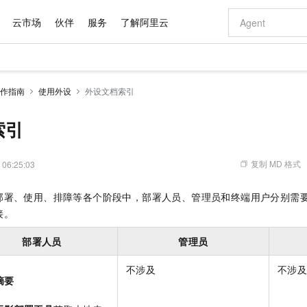
云市场
伙伴
服务
了解阿里云
AI 特惠
数据与 API
成为产品伙伴
企业增值服务
最佳实践
价格计算器
AI 场景体
基础软件
产品伙伴合
阿里云认证
市场活动
配置报价
大模型
作指南
使用外设
外设文档索引
自助选配和估算价格
新方式
域名与网站
睿译宝，AI翻译排版一步到位
智启 AI 普惠权益
产品生态集成认证中心
企业支持计划
云上春晚
千问官方 MaaS 平台，为开发者和 Agent 而生，新用户赠送 1 亿 + tokens 额度
云服务器 EC
Qwen Aud
AI Coding
阿里云Maa
2026 阿里云
为企业打
数据集
Windows
大模型认证
模型
NEW
NEW
交付可用成果
值低价云产品抢先购
提供智能易用的域名与建站服务
上传文档即自动完成翻译和格式还原
至高享 1亿+免费 tokens，加速 Al 应用落地
安全可靠、弹
智能编程，一键
索引
产品生态伙伴
专家技术服务
云上奥运之旅
弹性计算合作
阿里云中企出
手机三要素
宝塔 Linux
全部认证
价格优势
有专属领域专家
对象存储 OSS
GLM-5.2：长任务时代开源旗舰模型
阿里云 OPC 创新助力计划
云数据库 RD
即刻拥有 DeepS
AI 电商营销
产品生态伙伴工作台
企业增值服务台
云栖战略参考
云存储合作计
云栖大会
身份实名认证
CentOS
训练营
推动算力普惠，释放技术红利
的大模型服务
最高返9万
多领域专家智能体,一键组建 AI 虚拟交付团队
至高百万元 Token 补贴，加速一人公司成长
稳定、安全、高性价比、高性能的云存储服务
真正可用的 1M 上下文,一次完成代码全链路开发
轻松解锁专属 Dee
从图文生成到
复制 MD 格式
 06:25:03
云上的中国
数据库合作计
活动全景
短信
Docker
图片和
站式影视创作平台
人工智能平台 PAI
Hermes Agent，打造自进化智能体
Token Plan 模型订阅计划
Qoder
5 分钟轻松部署
AI 广告创作
企业成长
大模型
NEW
信息公告
部署、使用、排障等各个阶段中，部署人员、管理员和终端用户分别需
看见新力量
云网络合作计
OCR 文字识别
JAVA
级电脑
证享300元代金券
可视化编排打通从文字构思到成片全链路闭环
一站式AI开发、训练和推理服务
自主进化，持久记忆，越用越聪明
Qwen3.8-Max 首发尝鲜，限时加量 10 倍，夜间低至2折
面向真实软件
图文、视频一
Kimi-K3
HappyHors
接。
NEW
魔搭 Mode
loud
服务实践
官网公告
Kimi 最新旗舰模型，长程编程与推理利器
让文字生成流
金融模力时刻
Salesforce O
版
发票查验
全能环境
Qoder CN
Claude Code + GStack 打造工程团队
千问办公，限时限量积分加倍
云原生数据库 P
低代码高效构
AI 建站
NEW
作计划
部署人员
管理员
计划
创新中心
魔搭 ModelSc
健康状态
让AI从“聊天伙伴”进化为能干活的“数字员工”
覆盖公网/内网、递归/权威、移动APP等全场景解析服务
安装技能 GStack，拥有专属 AI 工程团队
你的AI工作搭子，覆盖日常办公高频场景
基于千问大模型等，支持代码智能生成、研发智能问答
0 代码专业建
客户案例
天气预报查询
操作系统
Deepseek-v4-pro
HappyHors
态合作计划
不涉及
不涉
态智能体模型
旗舰 MoE 大模型，百万上下文与顶尖推理能力
图生视频，流
Compute
同享
容器服务 Kubernetes 版 ACK
万小智 AI 建站低至 15元/月
云防火墙
AI 短剧/漫剧
快递物流查询
WordPress
成为服务伙
摘要
高校合作
式云数据仓库
点，立即开启云上创新
提供一站式管理容器应用的 K8s 服务
送.CN域名，送备案服务码
云原生的云上
AI助力短剧
GLM-5.2
Wan2.7-T
Ubuntu