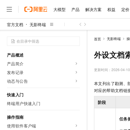
大模型
产品
解决方案
权益
定价
官方文档
无影终端
大模型
产品
解决方案
权益
定价
云市场
伙伴
服务
了解阿里云
精选产品
精选解决方案
普惠上云
产品定价
精选商城
成为销售伙伴
售前咨询
为什么选择阿里云
千问AI平台
无影终端
操
首页
了解云产品的定价详情
大模型服务平台百炼
千问办公，解锁你的工作
普惠上云 官方力荐
分销伙伴
在线服务
网站建设
什么是云计算
大
大模型服务与应用平台
企业级Agent产品，直接
云服务器38元/年起，超
外设文档
产品概述
咨询伙伴
多端小程序
技术领先
云上成本管理
售后服务
千问大模型
Agency Agents：拥
官方推荐返现计划
大模型
产品简介
大模型
精选产品
精选解决方案
Salesforce 国际版订阅
稳定可靠
管理和优化成本
多元化、高性能、安全可靠
推荐新用户得奖励，单订单
更新时间：
2026-04-10
销售伙伴合作计划
发布记录
自助服务
友盟天域
安全合规
人工智能与机器学习
AI
文本生成
无影云电脑
HappyHorse 打造一
云工开物
动态与公告
本文列出了勘测、
无影生态合作计划
在线服务
观测云
分析师报告
随时随地安全接入的云上超
高校专属算力普惠，学生认
计算
互联网应用开发
Qwen3.8-Max
对应的帮助文档链
HOT
Salesforce On Alibaba C
工单服务
快速入门
智能体时代全能旗舰模型
Tuya 物联网平台阿里云
研究报告与白皮书
云解析DNS
快速拥有专属 OpenClaw
Consulting Partner 合
大数据
容器
阶段
终端用户快速入门
免费试用
短信专区
蓝凌 OA
Qwen3.7-Plus
AI 大模型销售与服务生
现代化应用
存储
天池大赛
能看、能想、能动手的多模
云原生大数据计算服务 Max
解决方案免费试用 新老
操作指南
电子合同
任务
面向分析的企业级SaaS模
最高领取价值200元试用
安全
网络与CDN
使用软件客户端
AI 算法大赛
Qwen3-VL-Plus
畅捷通