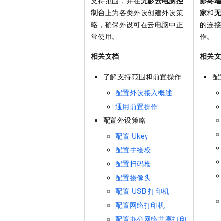
支持范围，并在
无影云电脑控
影终
制台
上为各类外设创建外设策
家
和
略，确保外设可在云电脑中正
的连
常使用。
作。
相关文档
相关
了解支持范围和前置操作
配
配置外设接入概述
通用前置操作
配置外设策略
配置
Ukey
配置手绘板
配置扫码枪
配置摄像头
配置
USB
打印机
配置网络打印机
配置办公网络共享打印