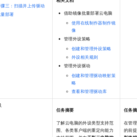
相关文档
一个 AI 助手
即刻拥有 DeepSeek-R1 满血版
超强辅助，Bol
步骤三：扫描并上传驱动
在企业官网、通讯软件中为客户提供 AI 客服
多种方案随心选，轻松解锁专属 DeepSeek
借助镜像批量部署云电脑
批量部署
使用在线制作器制作镜
像
管理外设策略
创建和管理外设策略
外设相关规则
管理外设驱动
创建和管理驱动映射策
略
查看和管理驱动库
及
任务摘要
任务
了解云电脑的外设类型支持范
在管
围、各类客户端的重定向能力
的前