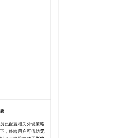
t.diy 一步搞定创意建站
构建大模型应用的安全防护体系
通过自然语言交互简化开发流程,全栈开发支持
通过阿里云安全产品对 AI 应用进行安全防护
摘要
理员已配置相关外设策略
提下，终端用户可借助
无