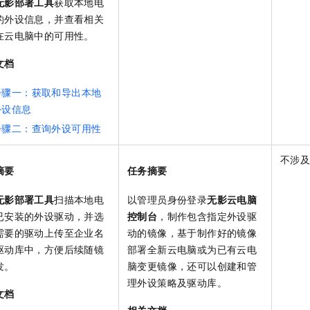
无影部署工具
获取本地电
服务生态伙伴
视觉 Coding、空间感知、多模态思考等全面升级
1M上下文，专为长程任务能力而生
云工开物
企业应用
Night Plan 支持 Qwen 3.8-Max
AI 办公
NEW
的外设信息，并查看相关
Red Hat
30+ 款产品免费体验
夜间 5 折，Qwen/Meoo/TokenPlan 客户专享
AI智能应用
科研合作
在云电脑中的可用性。
ERP
堂（旗舰版）
SUSE
智能客服
AI 应用构建
大模型原生
文档
CRM
2个月
自动承接线索
建站小程序
Qoder
大模型服务平台百炼-应用模版
OA 办公系统
HOT
NEW
步骤一：获取和导出本地
面向真实软件
个人版上线、团队版降价；千问3.8-Max首发发尝鲜
丰富多元化的应用模版和解决方案
外设信息
力提升
财税管理
模板建站
步骤二：查询外设可用性
万有无界
大模型服务平台百炼-智能体
400电话
定制建站
的模型效果
灵活可视化地构建企业级 Agent
不涉
方案
广告营销
模板小程序
摘要
任务摘要
秒悟
人工智能平台 PAI
定制小程序
云端极速 AI 
新一代 AI 视频生成模型，深度适配广告营销等场景
AI Native 的算法工程平台，一站式完成建模、训练、推理服务部署
无影部署工具
扫描本地电
以管理员身份登录
无影云电脑
APP 开发
已安装的外设驱动，并选
控制台
，制作包含指定外设驱
需要的驱动上传至企业名
动的镜像，基于制作好的镜像
建站系统
驱动库中，方便后续随镜
部署全新云电脑或为已有云电
发。
脑变更镜像，还可以创建和管
AI 应用
10分钟微调：让0.6B模型媲美235B模型
多模态数据信
理外设策略及驱动库。
依托云原生高可用架构,实现Dify私有化部署
用1%尺寸在特定领域达到大模型90%以上效果
文档