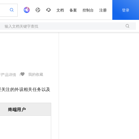
文档
备案
控制台
注册
登录
输入文档关键字查找
验
作计划
器
AI 活动
专业服务
服务伙伴合作计划
开发者社区
加入我们
服务平台百炼
阿里云 OPC 创新助力计划
一站式生成采购清单，支持单品或批量购买
S
io：打造专属 AI 语音助手
S产品伙伴计划（繁花）
峰会
造的大模型服务与应用开发平台
轻量应用服务器
一句话生成原生可编辑精美 PPT 文稿
AI 生产力先锋
Al MaaS 服务伙伴赋能合作
域名
博文
Careers
至高可申请百万元
性可伸缩的云计算服务
开启高性价比 AI 编程新体验
Qwen-Audio-3.0-Realtime 端到端实时语音角色扮演
输入一句话想法, 轻松生成专业的 PPT
先锋实践拓展 AI 生产力的边界
快速构建应用程序和网站，即刻迈出上云第一步
Token 补贴，五大权
计划
海大会
伙伴信用分合作计划
商标
问答
社会招聘
益加速 OPC 成功
S
eek-V4-Pro
数字证书管理服务（原SSL证书）
一键部署幻兽帕鲁游戏服务器
飞天发布时刻
HOT
划
备案
电子书
校园招聘
pSeek-V4-Pro
视频创作，一键激活电商全链路生产力
全托管，含MySQL、PostgreSQL、SQL Server、MariaDB多引擎
实现全站HTTPS，呈现可信的WEB访问
一键购买专属联机服务器，轻松开启游戏
所见，即是所愿
我的收藏
产品详情
更多支持
划
公司注册
镜像站
视频生成
语音识别与合成
专属 QwenPaw
短信服务
漫剧工坊：一站式动画创作平台
AI 实训营
HOT
要关注的外设相关任务以及
合作伙伴培训与认证
划
上云迁移
的智能体编程平台
站生成，高效打造优质广告素材
从聊天伙伴进化为能主动干活的本地数字员工
快速生产连贯的高质量长漫剧
从基础到进阶，Agent 创客手把手教你
国内短信简单易用，安全可靠，秒级触达，全球覆盖200+国家和地区。
e-1.1-T2V
Qwen3-TTS-Flash
lScope
我要反馈
查询合作伙伴
畅细腻的高质量视频
离线语音合成大模型，多语言方言自适应，低延迟高稳定
n Alibaba Cloud ISV 合作
代维服务
olarDB
建企业门户网站
大数据开发治理平台 DataWorks
10 分钟搭建微信、支付宝小程序
终端用户
创新加速
ope
登录合作伙伴管理后台
我要建议
站，无忧落地极速上线
以可视化方式快速构建移动和 PC 门户网站
100%兼容MySQL、PostgreSQL，兼容Oracle，支持集中和分布式
高效部署网站，快速应用到小程序
Data Agent 驱动的一站式 Data+AI 开发治理平台
e-1.1-I2V
Cosyvoice-V3-Flash
安全
及
畅自然，细节丰富
高表现力语音合成大模型，语音克隆听感自然
我要投诉
上云场景组合购
伴
边界网络安全防护产品
漫剧创作，剧本、分镜、视频高效生成
覆盖90%+业务场景，专享组合折扣价
2V
VPN
Fun-ASR