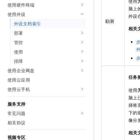
使用
使用硬件终端
AI 产品 免费试用
网络
安全
云开发大赛
脑上
Tableau 订阅
1亿+ 大模型 tokens 和 
使用外设
外设
可观测
入门学习赛
中间件
AI空中课堂在线直播课
勘测
外设文档索引
140+云产品 免费试用
大模型服务
相关
上云与迁云
产品新客免费试用，最长1
数据库
部署
生态解决方案
千问AI平台-Token Plan
管控
企业出海
大模型ACA认证体验
大数据计算
助力企业全员 AI 认知与能
使用
行业生态解决方案
政企业务
媒体服务
千问AI平台-模型体验
排障
开发者生态解决方案
在线体验全尺寸、多种模态
使用企业网盘
企业服务与云通信
AI 开发和 AI 应用解决
任务
Happy 系列大模型
使用云应用
域名与网站
使用云手机
使用
终端用户计算
脑上
服务支持
择将
Serverless
大模型解决方案
下的
常见问题
像分
开发工具
相关协议
快速部署 Dify，高效搭建 
相关
迁移与运维管理
视频专区