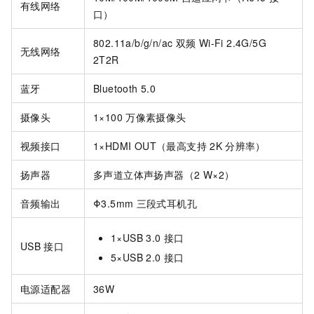
有线网络
口）
802.11a/b/g/n/ac 双频
Wi-Fi 2.4G/5G
无线网络
2T2R
蓝牙
Bluetooth 5.0
摄像头
1×100
万像素摄像头
视频接口
1×HDMI OUT（最高支持
2K
分辨率）
扬声器
多声道立体声扬声器（2 W×2）
音频输出
Φ3.5mm
三段式耳机孔
1×USB 3.0
接口
USB
接口
5×USB 2.0
接口
电源适配器
36W