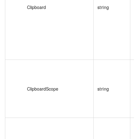
Clipboard
string
否
ClipboardScope
string
否