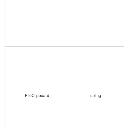
FileClipboard
string
否