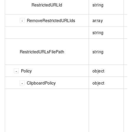
RestrictedURLId
string
否
RemoveRestrictedURLIds
array
否
string
否
RestrictedURLsFilePath
string
否
Policy
object
否
ClipboardPolicy
object
否