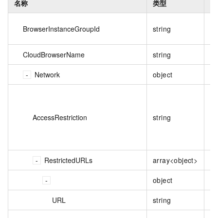
名称
类型
必
BrowserInstanceGroupId
string
是
CloudBrowserName
string
否
Network
object
否
AccessRestriction
string
否
RestrictedURLs
array<object>
否
object
否
URL
string
否