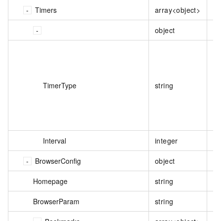
Timers
array<object>
否
object
否
TimerType
string
否
Interval
integer
否
BrowserConfig
object
否
Homepage
string
否
BrowserParam
string
否