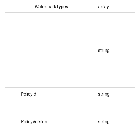
WatermarkTypes
array
否
string
否
PolicyId
string
否
PolicyVersion
string
否