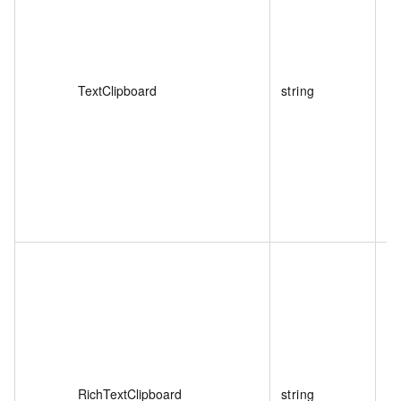
TextClipboard
string
否
RichTextClipboard
string
否