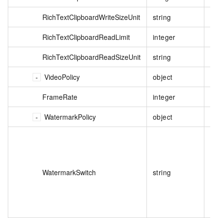
RichTextClipboardWriteSizeUnit
string
否
RichTextClipboardReadLimit
integer
否
RichTextClipboardReadSizeUnit
string
否
VideoPolicy
object
否
FrameRate
integer
否
WatermarkPolicy
object
否
WatermarkSwitch
string
否