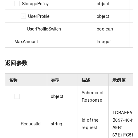
StoragePolicy
object
否
UserProfile
object
否
UserProfileSwitch
boolean
否
MaxAmount
integer
否
返回参数
名称
类型
描述
示例值
Schema of
object
Response
1CBAFFAB-
Id of the
B697-4049-
RequestId
string
request
A9B1-
67E1FC5F**