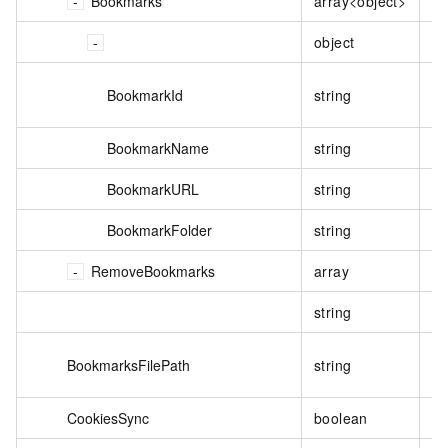
Bookmarks
array<object>
否
object
否
BookmarkId
string
否
BookmarkName
string
是
BookmarkURL
string
是
BookmarkFolder
string
否
RemoveBookmarks
array
否
string
否
BookmarksFilePath
string
否
CookiesSync
boolean
否