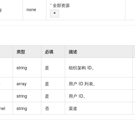
一个 AI 助手
即刻拥有 DeepSeek-R1 满血版
超强辅助，Bol
*
全部资源
g
none
在企业官网、通讯软件中为客户提供 AI 客服
多种方案随心选，轻松解锁专属 DeepSeek
*
类型
必填
描述
string
是
组织架构 ID。
s
array
是
用户 ID 列表。
string
是
用户 ID。
nel
string
否
渠道