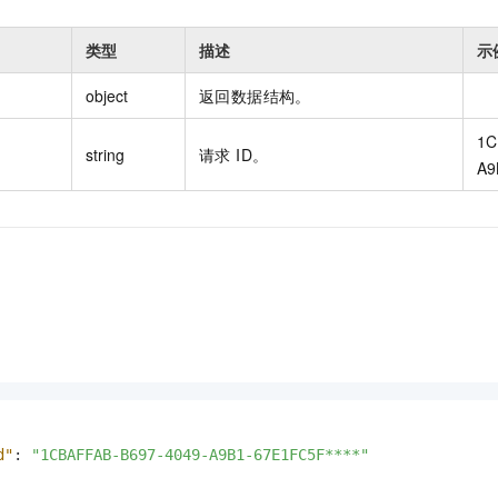
类型
描述
示
object
返回数据结构。
1C
string
请求 ID。
A9
d"
:
"1CBAFFAB-B697-4049-A9B1-67E1FC5F****"