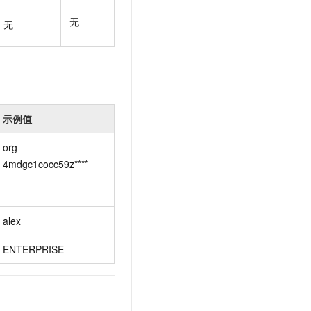
t.diy 一步搞定创意建站
构建大模型应用的安全防护体系
无
通过自然语言交互简化开发流程,全栈开发支持
通过阿里云安全产品对 AI 应用进行安全防护
无
示例值
org-
4mdgc1cocc59z****
alex
ENTERPRISE