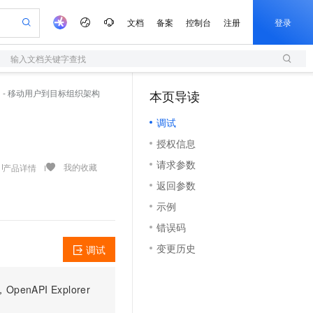
文档
备案
控制台
注册
登录
输入文档关键字查找
验
作计划
器
AI 活动
专业服务
服务伙伴合作计划
开发者社区
加入我们
服务平台百炼
阿里云 OPC 创新助力计划
Org - 移动用户到目标组织架构
本页导读
（0）
一站式生成采购清单，支持单品或批量购买
S
io：打造专属 AI 语音助手
S产品伙伴计划（繁花）
峰会
造的大模型服务与应用开发平台
轻量应用服务器
一句话生成原生可编辑精美 PPT 文稿
AI 生产力先锋
Al MaaS 服务伙伴赋能合作
域名
博文
Careers
至高可申请百万元
调试
性可伸缩的云计算服务
开启高性价比 AI 编程新体验
Qwen-Audio-3.0-Realtime 端到端实时语音角色扮演
输入一句话想法, 轻松生成专业的 PPT
先锋实践拓展 AI 生产力的边界
快速构建应用程序和网站，即刻迈出上云第一步
Token 补贴，五大权
计划
海大会
伙伴信用分合作计划
商标
问答
社会招聘
授权信息
益加速 OPC 成功
S
eek-V4-Pro
数字证书管理服务（原SSL证书）
一键部署幻兽帕鲁游戏服务器
飞天发布时刻
HOT
划
备案
电子书
校园招聘
请求参数
pSeek-V4-Pro
视频创作，一键激活电商全链路生产力
全托管，含MySQL、PostgreSQL、SQL Server、MariaDB多引擎
实现全站HTTPS，呈现可信的WEB访问
一键购买专属联机服务器，轻松开启游戏
所见，即是所愿
我的收藏
产品详情
更多支持
划
公司注册
镜像站
返回参数
视频生成
语音识别与合成
专属 QwenPaw
短信服务
漫剧工坊：一站式动画创作平台
AI 实训营
HOT
合作伙伴培训与认证
示例
划
上云迁移
的智能体编程平台
站生成，高效打造优质广告素材
从聊天伙伴进化为能主动干活的本地数字员工
快速生产连贯的高质量长漫剧
从基础到进阶，Agent 创客手把手教你
国内短信简单易用，安全可靠，秒级触达，全球覆盖200+国家和地区。
e-1.1-T2V
Qwen3-TTS-Flash
lScope
我要反馈
查询合作伙伴
错误码
畅细腻的高质量视频
离线语音合成大模型，多语言方言自适应，低延迟高稳定
n Alibaba Cloud ISV 合作
代维服务
olarDB
建企业门户网站
大数据开发治理平台 DataWorks
10 分钟搭建微信、支付宝小程序
变更历史
调试
创新加速
ope
登录合作伙伴管理后台
我要建议
站，无忧落地极速上线
以可视化方式快速构建移动和 PC 门户网站
100%兼容MySQL、PostgreSQL，兼容Oracle，支持集中和分布式
高效部署网站，快速应用到小程序
Data Agent 驱动的一站式 Data+AI 开发治理平台
e-1.1-I2V
Cosyvoice-V3-Flash
安全
畅自然，细节丰富
高表现力语音合成大模型，语音克隆听感自然
我要投诉
上云场景组合购
伴
PI Explorer
边界网络安全防护产品
漫剧创作，剧本、分镜、视频高效生成
覆盖90%+业务场景，专享组合折扣价
2V
VPN
Fun-ASR