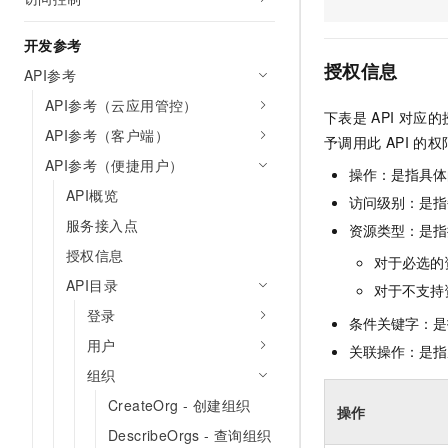
AI 产品 免费试用
网络
安全
云开发大赛
Tableau 订阅
1亿+ 大模型 tokens 和 
开发参考
可观测
入门学习赛
中间件
AI空中课堂在线直播课
授权信息
API参考
140+云产品 免费试用
大模型服务
上云与迁云
产品新客免费试用，最长1
数据库
API参考（云应用管控）
下表是
API
对应的
生态解决方案
千问AI平台-Token Plan
API参考（客户端）
企业出海
大模型ACA认证体验
予调用此
API
的权
大数据计算
助力企业全员 AI 认知与能
API参考（便捷用户）
行业生态解决方案
操作：是指具体
政企业务
媒体服务
千问AI平台-模型体验
API概览
开发者生态解决方案
访问级别：是指每
在线体验全尺寸、多种模态
服务接入点
企业服务与云通信
资源类型：是指
AI 开发和 AI 应用解决
Happy 系列大模型
授权信息
对于必选的
域名与网站
API目录
对于不支持
终端用户计算
登录
条件关键字：是
用户
Serverless
关联操作：是指
大模型解决方案
组织
开发工具
快速部署 Dify，高效搭建 
CreateOrg - 创建组织
操作
迁移与运维管理
DescribeOrgs - 查询组织