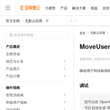
大模型
产品
解决方案
权益
定价
官方文档
无影云应用
大模型
产品
解决方案
权益
定价
云市场
伙伴
服务
了解阿里云
精选产品
精选解决方案
普惠上云
产品定价
精选商城
成为销售伙伴
售前咨询
为什么选择阿里云
千问AI平台
无影云应用
首页
了解云产品的定价详情
大模型服务平台百炼
千问办公，解锁你的工作
普惠上云 官方力荐
分销伙伴
在线服务
网站建设
什么是云计算
大
大模型服务与应用平台
企业级Agent产品，直接
云服务器38元/年起，超
MoveUs
产品概述
咨询伙伴
多端小程序
技术领先
云上成本管理
售后服务
千问大模型
Agency Agents：拥
官方推荐返现计划
大模型
文档导读
大模型
精选产品
精选解决方案
Salesforce 国际版订阅
稳定可靠
管理和优化成本
多元化、高性能、安全可靠
推荐新用户得奖励，单订单
更新时间：
2026-03-31
销售伙伴合作计划
动态与公告
自助服务
友盟天域
安全合规
人工智能与机器学习
AI
文本生成
无影云电脑
HappyHorse 打造一
云工开物
产品简介
移动用户到目标组
无影生态合作计划
在线服务
观测云
分析师报告
随时随地安全接入的云上超
高校专属算力普惠，学生认
计算
互联网应用开发
产品计费
Qwen3.8-Max
HOT
Salesforce On Alibaba C
工单服务
智能体时代全能旗舰模型
Tuya 物联网平台阿里云
研究报告与白皮书
云解析DNS
快速拥有专属 OpenClaw
Consulting Partner 合
调试
大数据
容器
操作指南
免费试用
短信专区
蓝凌 OA
Qwen3.7-Plus
AI 大模型销售与服务生
管理员指南
现代化应用
存储
天池大赛
能看、能想、能动手的多模
云原生大数据计算服务 Max
解决方案免费试用 新老
电子合同
您可以在
OpenA
终端用户指南
面向分析的企业级SaaS模
最高领取价值200元试用
安全
网络与CDN
AI 算法大赛
Qwen3-VL-Plus
可以自动生成
S
畅捷通
访问控制