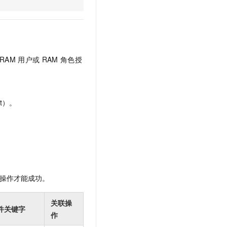
文戏情感细腻自然，动作戏激烈拳拳到肉，实现更强表演能力
支持中英文自由切换，具备更强的噪声鲁棒性
云聚AI 严选权益
SSL 证书
，一键激活高效办公新体验
精选AI产品，从模型到应用全链提效
堡垒机
AI 用量加速计划
应用
防火墙
、识别商机，让客服更高效、服务更出色。
新老同享，达量后返
RAM
用户或
RAM
角色授
千问办公
主机安全
NEW
的智能体编程平台
一站式AI生产力平台
AI 应用及服务市场
伶鹊
t）。
企业级人与Agent协作平台，接入和调度多个数字员工
智能客服平台，对话机器人、对话分析、智能外呼
AI 应用
大模型服务平台百炼 - 全妙
大模型
应用创作平台
多模态内容创作工具，已接入 DeepSeek
自然语言处理
数据标注
操作才能成功。
机器学习
息提取
与 AI 智能体进行实时音视频通话
关联操
件关键字
从文本、图片、视频中提取结构化的属性信息
构建支持视频理解的 AI 音视频实时通话应用
作