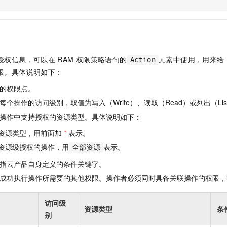
服务生态伙伴
视觉 Coding、空间感知、多模态思考等全面升级
1M上下文，专为长程任务能力而生
云工开物
企业应用
Night Plan 支持 Qwen 3.8-Max
AI 办公
NEW
Red Hat
30+ 款产品免费体验
夜间 5 折，Qwen/Meoo/TokenPlan 客户专享
AI智能应用
科研合作
ERP
堂（旗舰版）
SUSE
智能客服
AI 应用构建
大模型原生
CRM
2个月
自动承接线索
授权信息，可以在
RAM
权限策略语句的
元素中使用，用来给
Action
建站小程序
Qoder
大模型服务平台百炼-应用模版
OA 办公系统
HOT
NEW
限。具体说明如下：
面向真实软件
个人版上线、团队版降价；千问3.8-Max首发发尝鲜
丰富多元化的应用模版和解决方案
力提升
财税管理
模板建站
的权限点。
万有无界
大模型服务平台百炼-智能体
400电话
定制建站
个操作的访问级别，取值为写入（Write）、读取（Read）或列出（Lis
的模型效果
灵活可视化地构建企业级 Agent
操作中支持授权的资源类型。具体说明如下：
方案
广告营销
模板小程序
秒悟
人工智能平台 PAI
资源类型，用前面加
*
表示。
定制小程序
云端极速 AI 
新一代 AI 视频生成模型，深度适配广告营销等场景
AI Native 的算法工程平台，一站式完成建模、训练、推理服务部署
资源级授权的操作，用
表示。
全部资源
APP 开发
指云产品自身定义的条件关键字。
建站系统
成功执行操作所需要的其他权限。操作者必须同时具备关联操作的权限，
AI 应用
10分钟微调：让0.6B模型媲美235B模型
多模态数据信
访问级
资源类型
条
依托云原生高可用架构,实现Dify私有化部署
用1%尺寸在特定领域达到大模型90%以上效果
别