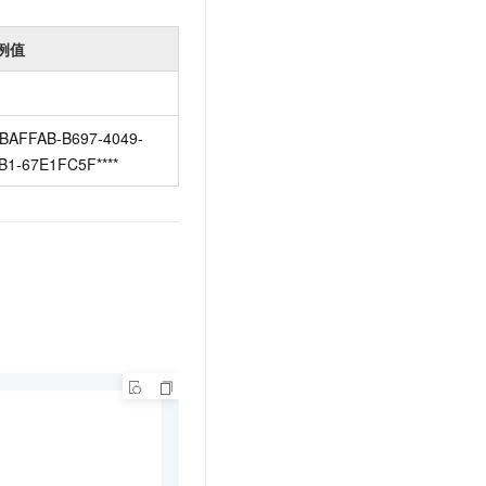
例值
BAFFAB-B697-4049-
B1-67E1FC5F****