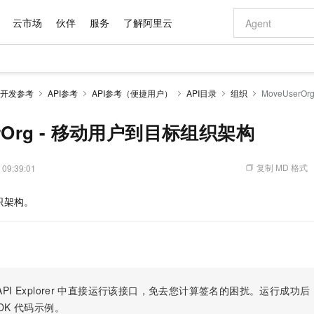
云市场
伙伴
服务
了解阿里云
AI 特惠
数据与 API
成为产品伙伴
企业增值服务
最佳实践
价格计算器
AI 场景体
基础软件
产品伙伴合
阿里云认证
市场活动
配置报价
大模型
开发参考
API参考
API参考（便捷用户）
API目录
组织
MoveUser
自助选配和估算价格
新方式
域名与网站
睿译宝，AI翻译排版一步到位
智启 AI 普惠权益
产品生态集成认证中心
企业支持计划
云上春晚
千问官方 MaaS 平台，为开发者和 Agent 而生，新用户赠送 1 亿 + tokens 额度
云服务器 EC
Qwen Aud
AI Coding
阿里云Maa
2026 阿里云
为企业打
数据集
Windows
大模型认证
模型
NEW
NEW
交付可用成果
值低价云产品抢先购
提供智能易用的域名与建站服务
上传文档即自动完成翻译和格式还原
至高享 1亿+免费 tokens，加速 Al 应用落地
安全可靠、弹
智能编程，一键
erOrg - 移动用户到目标组织架构
产品生态伙伴
专家技术服务
云上奥运之旅
弹性计算合作
阿里云中企出
手机三要素
宝塔 Linux
全部认证
价格优势
有专属领域专家
对象存储 OSS
GLM-5.2：长任务时代开源旗舰模型
阿里云 OPC 创新助力计划
云数据库 RD
即刻拥有 DeepS
AI 电商营销
产品生态伙伴工作台
企业增值服务台
云栖战略参考
云存储合作计
云栖大会
身份实名认证
CentOS
训练营
推动算力普惠，释放技术红利
的大模型服务
最高返9万
多领域专家智能体,一键组建 AI 虚拟交付团队
至高百万元 Token 补贴，加速一人公司成长
稳定、安全、高性价比、高性能的云存储服务
真正可用的 1M 上下文,一次完成代码全链路开发
轻松解锁专属 Dee
从图文生成到
复制 MD 格式
 09:39:01
云上的中国
数据库合作计
活动全景
短信
Docker
图片和
站式影视创作平台
人工智能平台 PAI
Hermes Agent，打造自进化智能体
Token Plan 模型订阅计划
Qoder
5 分钟轻松部署
AI 广告创作
企业成长
大模型
NEW
信息公告
织架构。
看见新力量
云网络合作计
OCR 文字识别
JAVA
级电脑
证享300元代金券
可视化编排打通从文字构思到成片全链路闭环
一站式AI开发、训练和推理服务
自主进化，持久记忆，越用越聪明
Qwen3.8-Max 首发尝鲜，限时加量 10 倍，夜间低至2折
面向真实软件
图文、视频一
Kimi-K3
HappyHors
NEW
魔搭 Mode
loud
服务实践
官网公告
Kimi 最新旗舰模型，长程编程与推理利器
让文字生成流
金融模力时刻
Salesforce O
版
发票查验
全能环境
Qoder CN
Claude Code + GStack 打造工程团队
千问办公，限时限量积分加倍
云原生数据库 P
低代码高效构
AI 建站
NEW
作计划
计划
创新中心
魔搭 ModelSc
健康状态
让AI从“聊天伙伴”进化为能干活的“数字员工”
覆盖公网/内网、递归/权威、移动APP等全场景解析服务
安装技能 GStack，拥有专属 AI 工程团队
你的AI工作搭子，覆盖日常办公高频场景
基于千问大模型等，支持代码智能生成、研发智能问答
0 代码专业建
客户案例
天气预报查询
操作系统
Deepseek-v4-pro
HappyHors
态合作计划
态智能体模型
旗舰 MoE 大模型，百万上下文与顶尖推理能力
图生视频，流
Compute
同享
容器服务 Kubernetes 版 ACK
万小智 AI 建站低至 15元/月
云防火墙
AI 短剧/漫剧
快递物流查询
WordPress
成为服务伙
高校合作
PI Explorer
中直接运行该接口，免去您计算签名的困扰。运行成功后，OpenA
式云数据仓库
点，立即开启云上创新
提供一站式管理容器应用的 K8s 服务
送.CN域名，送备案服务码
云原生的云上
AI助力短剧
GLM-5.2
Wan2.7-T
DK
代码示例。
Ubuntu