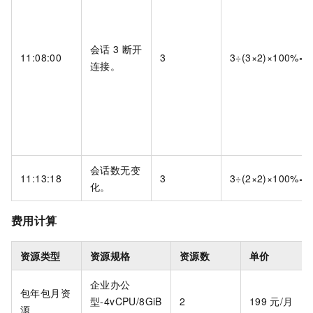
会话
3
断开
11:08:00
3
3÷(3×2)×100%=
连接。
会话数无变
11:13:18
3
3÷(2×2)×100%=
化。
费用计算
资源类型
资源规格
资源数
单价
企业办公
包年包月资
型-4vCPU/8GiB
2
199
元/月
源