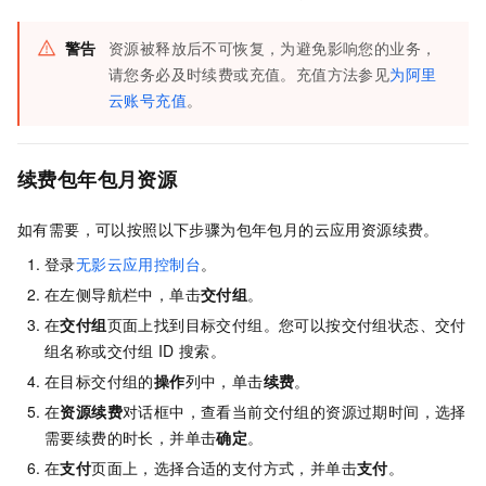
警告
资源被释放后不可恢复，为避免影响您的业务，
请您务必及时续费
或充值
。
充值方法参见
为阿里
云账号充值
。
续费包年包月资源
如有需要，可以按照以下步骤为包年包月的云应用资源续费。
登录
无影云应用控制台
。
在左侧导航栏中，单击
交付组
。
在
交付组
页面上找到目标交付组。您可以按交付组状态、交付
组名称或交付组
ID
搜索。
在目标交付组的
操作
列中，单击
续费
。
在
资源续费
对话框中，查看当前交付组的资源过期时间，选择
需要续费的时长，并单击
确定
。
在
支付
页面上，选择合适的支付方式，并单击
支付
。