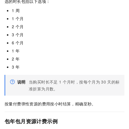
选的时长包括以下选项：
1
周
1
个月
2
个月
3
个月
6
个月
1
年
2
年
3
年
说明
当购买时长不足
1
个月时，按每个月为
30
天的标
准折算为月数。
按量付费弹性资源的费用按小时结算，精确至秒。
包年包月资源计费示例