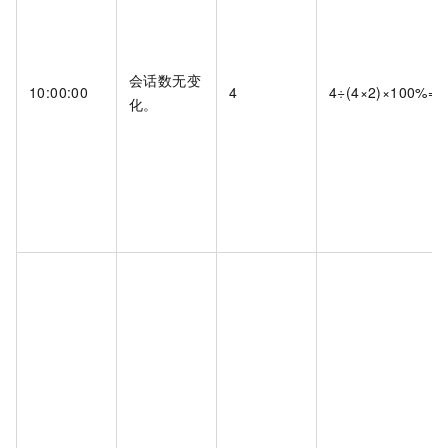
会话数无变
10:00:00
4
4÷(4×2)×100%=
化。