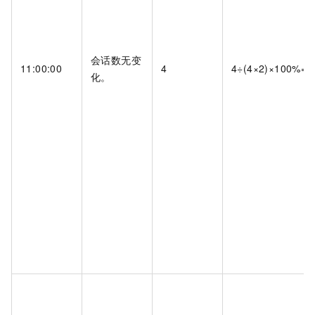
会话数无变
11:00:00
4
4÷(4×2)×100%=
化。