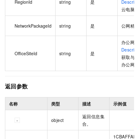
RegionId
string
是
Describ
云电脑
NetworkPackageId
string
是
公网精品
办公网络
Describ
OfficeSiteId
string
是
获取与
办公网络
返回参数
名称
类型
描述
示例值
返回信息集
object
合。
1CBAFFAB-