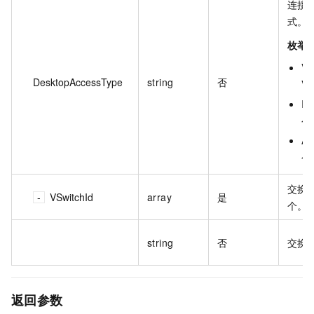
连接
式。
枚举
VP
DesktopAccessType
string
否
V
Int
公
An
公
交换
VSwitchId
array
是
个。
string
否
交换机
返回参数