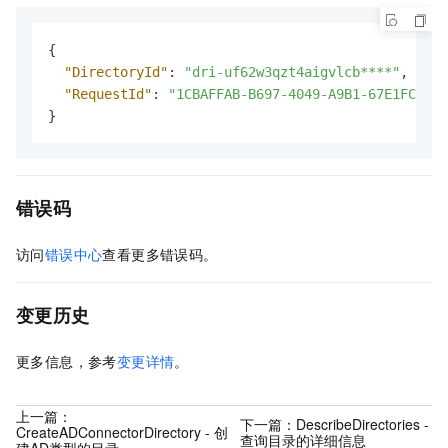
{
"DirectoryId"
:
"dri-uf62w3qzt4aigvlcb****"
,
"RequestId"
:
"1CBAFFAB-B697-4049-A9B1-67E1FC5F**
}
错误码
访问
错误中心
查看更多错误码。
变更历史
更多信息，参考
变更详情
。
上一篇：
下一篇：
DescribeDirectories -
CreateADConnectorDirectory - 创
查询目录的详细信息
建AD类型的目录