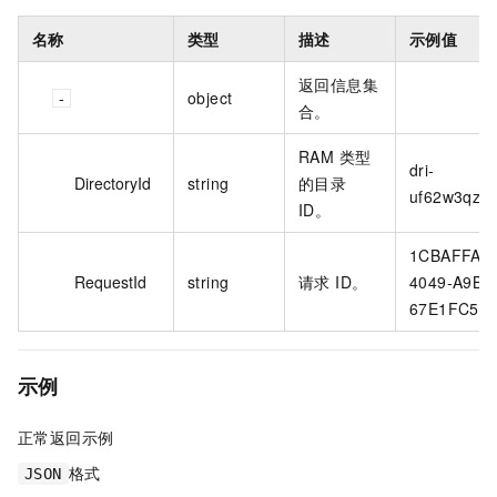
名称
类型
描述
示例值
返回信息集
object
合。
RAM 类型
dri-
DirectoryId
string
的目录
uf62w3qzt4a
ID。
1CBAFFAB-
RequestId
string
请求 ID。
4049-A9B1
67E1FC5F**
示例
正常返回示例
格式
JSON