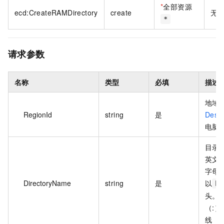
*
全部资源
ecd:CreateRAMDirectory
create
无
*
请求参数
名称
类型
必填
描述
地域 
RegionId
string
是
Desc
电脑
目录名
英文
字母
DirectoryName
string
是
以
ht
头。
（:
线（-