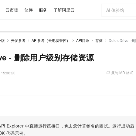
云市场
伙伴
服务
了解阿里云
AI 特惠
数据与 API
成为产品伙伴
企业增值服务
最佳实践
价格计算器
AI 场景体
基础软件
产品伙伴合
阿里云认证
市场活动
配置报价
大模型
业版
开发参考
API参考（云电脑管控）
API目录
存储
DeleteDrive
自助选配和估算价格
步到位
域名与网站
智启 AI 普惠权益
产品生态集成认证中心
企业支持计划
云上春晚
Qwen Audio：打造专属 AI 语音助手
千问官方 MaaS 平台，为开发者和 Agent 而生，新用户赠送 1 亿 + tokens 额度
云服务器 EC
一句话生成原生
AI Coding
阿里云Maa
2026 阿里云
为企业打
数据集
Windows
大模型认证
模型
NEW
NEW
格式还原
值低价云产品抢先购
提供智能易用的域名与建站服务
至高享 1亿+免费 tokens，加速 Al 应用落地
Qwen-Audio-3.0-Realtime 端到端实时语音角色扮演
安全可靠、弹
输入一句话想法,
智能编程，一键
Drive - 删除用户级别存储资源
产品生态伙伴
专家技术服务
云上奥运之旅
弹性计算合作
阿里云中企出
手机三要素
宝塔 Linux
全部认证
价格优势
开源旗舰模型
对象存储 OSS
即刻拥有 DeepSeek-V4-Pro
阿里云 OPC 创新助力计划
云数据库 RD
一键部署幻兽
AI 电商营销
产品生态伙伴工作台
企业增值服务台
云栖战略参考
云存储合作计
云栖大会
身份实名认证
CentOS
训练营
推动算力普惠，释放技术红利
的大模型服务
最高返9万
真正可用的 1M 上下文,一次完成代码全链路开发
轻松解锁专属 DeepSeek-V4-Pro
至高百万元 Token 补贴，加速一人公司成长
稳定、安全、高性价比、高性能的云存储服务
一键购买专属
从图文生成到
复制 MD 格式
 15:36:20
云上的中国
数据库合作计
活动全景
短信
Docker
图片和
自进化智能体
人工智能平台 PAI
5 分钟轻松部署专属 QwenPaw
Token Plan 模型订阅计划
Qoder
高效搭建 AI
AI 广告创作
企业成长
大模型
NEW
HOT
信息公告
看见新力量
云网络合作计
OCR 文字识别
JAVA
级电脑
越聪明
证享300元代金券
一站式AI开发、训练和推理服务
Qwen3.8-Max 首发尝鲜，限时加量 10 倍，夜间低至2折
从聊天伙伴进化为能主动干活的本地数字员工
面向真实软件
图文、视频一
Kimi-K3
HappyHors
NEW
魔搭 Mode
loud
服务实践
官网公告
Kimi 最新旗舰模型，长程编程与推理利器
让文字生成流
金融模力时刻
Salesforce O
版
发票查验
全能环境
Qoder CN
Claude Code + GStack 打造工程团队
千问办公，限时限量积分加倍
云原生数据库 P
低代码高效构
AI 建站
NEW
作计划
计划
创新中心
魔搭 ModelSc
健康状态
让AI从“聊天伙伴”进化为能干活的“数字员工”
覆盖公网/内网、递归/权威、移动APP等全场景解析服务
安装技能 GStack，拥有专属 AI 工程团队
你的AI工作搭子，覆盖日常办公高频场景
基于千问大模型等，支持代码智能生成、研发智能问答
0 代码专业建
客户案例
天气预报查询
操作系统
Deepseek-v4-pro
HappyHors
态合作计划
态智能体模型
旗舰 MoE 大模型，百万上下文与顶尖推理能力
图生视频，流
Compute
同享
容器服务 Kubernetes 版 ACK
万小智 AI 建站低至 15元/月
云防火墙
AI 短剧/漫剧
快递物流查询
WordPress
成为服务伙
高校合作
PI Explorer
中直接运行该接口，免去您计算签名的困扰。运行成功后，OpenA
式云数据仓库
点，立即开启云上创新
提供一站式管理容器应用的 K8s 服务
送.CN域名，送备案服务码
云原生的云上
AI助力短剧
GLM-5.2
Wan2.7-T
DK
代码示例。
Ubuntu