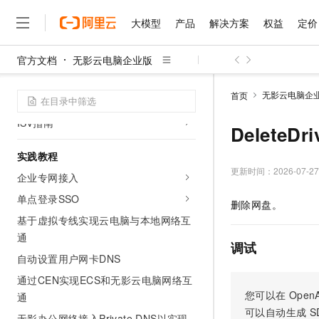
管理员快速入门
大模型
产品
解决方案
权益
定价
购买与激活无影软硬件套餐
操作指南
官方文档
无影云电脑企业版
大模型
产品
解决方案
权益
定价
云市场
伙伴
服务
了解阿里云
精选产品
精选解决方案
普惠上云
产品定价
精选商城
成为销售伙伴
售前咨询
为什么选择阿里云
管理员指南
千问AI平台
无影云电脑企
首页
终端用户指南
了解云产品的定价详情
大模型服务平台百炼
睿译宝，AI翻译排版一
普惠上云 官方力荐
分销伙伴
在线服务
网站建设
什么是云计算
大
ISV指南
大模型服务与应用平台
上传文档即自动完成翻译和
云服务器38元/年起，超
Delete
咨询伙伴
多端小程序
技术领先
云上成本管理
售后服务
千问大模型
GLM-5.2：长任务时代
官方推荐返现计划
大模型
实践教程
大模型
精选产品
精选解决方案
Salesforce 国际版订阅
稳定可靠
管理和优化成本
多元化、高性能、安全可靠
推荐新用户得奖励，单订单
更新时间：
2026-07-27
销售伙伴合作计划
企业专网接入
自助服务
友盟天域
安全合规
人工智能与机器学习
AI
文本生成
无影云电脑
Hermes Agent，打造
云工开物
单点登录SSO
删除网盘。
无影生态合作计划
在线服务
观测云
分析师报告
随时随地安全接入的云上超
自主进化，持久记忆，越用
高校专属算力普惠，学生认
计算
互联网应用开发
基于虚拟专线实现云电脑与本地网络互
Qwen3.8-Max
HOT
Salesforce On Alibaba C
工单服务
通
智能体时代全能旗舰模型
Tuya 物联网平台阿里云
研究报告与白皮书
云解析DNS
快速拥有专属 OpenClaw
Consulting Partner 合
调试
大数据
容器
免费试用
短信专区
自动设置用户网卡DNS
蓝凌 OA
Qwen3.7-Plus
AI 大模型销售与服务生
现代化应用
存储
天池大赛
通过CEN实现ECS和无影云电脑网络互
能看、能想、能动手的多模
云原生大数据计算服务 Max
解决方案免费试用 新老
电子合同
您可以在
OpenA
通
面向分析的企业级SaaS模
最高领取价值200元试用
安全
网络与CDN
AI 算法大赛
Qwen3-VL-Plus
可以自动生成
S
畅捷通
无影办公网络接入Private DNS以实现