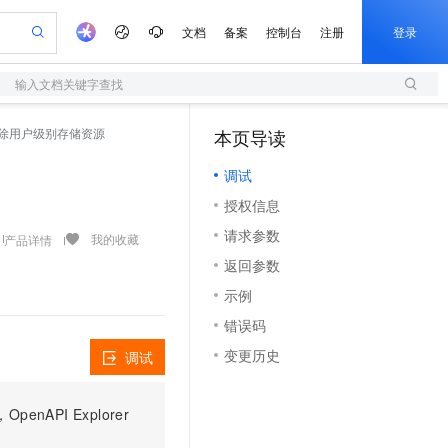
文档
备案
控制台
注册
登录
输入文档关键字查找
验
作计划
器
AI 活动
专业服务
服务伙伴合作计划
开发者社区
加入我们
服务平台百炼
阿里云 OPC 创新助力计划
 - 删除用户级别存储资源
本页导读
（0）
一站式生成采购清单，支持单品或批量购买
S
可编辑精美 PPT 文稿
S产品伙伴计划（繁花）
峰会
造的大模型服务与应用开发平台
轻量应用服务器
Agency Agents：拥有专属领域专家
AI 生产力先锋
Al MaaS 服务伙伴赋能合作
域名
博文
Careers
至高可申请百万元
调试
性可伸缩的云计算服务
 轻松生成专业的 PPT
开启高性价比 AI 编程新体验
先锋实践拓展 AI 生产力的边界
快速构建应用程序和网站，即刻迈出上云第一步
多领域专家智能体,一键组建 AI 虚拟交付团队
Token 补贴，五大权
计划
海大会
伙伴信用分合作计划
商标
问答
社会招聘
授权信息
益加速 OPC 成功
S
帕鲁游戏服务器
数字证书管理服务（原SSL证书）
HappyHorse 打造一站式影视创作平台
飞天发布时刻
HOT
划
备案
电子书
校园招聘
请求参数
联机服务器，轻松开启游戏
视频创作，一键激活电商全链路生产力
全托管，含MySQL、PostgreSQL、SQL Server、MariaDB多引擎
实现全站HTTPS，呈现可信的WEB访问
所见，即是所愿
可视化编排打通从文字构思到成片全链路闭环
我的收藏
产品详情
更多支持
划
公司注册
镜像站
返回参数
视频生成
语音识别与合成
 智能体与工作流应用
短信服务
漫剧工坊：一站式动画创作平台
AI 实训营
合作伙伴培训与认证
示例
划
上云迁移
的智能体编程平台
站生成，高效打造优质广告素材
通过阿里云百炼高效搭建AI应用,助力高效开发
快速生产连贯的高质量长漫剧
从基础到进阶，Agent 创客手把手教你
国内短信简单易用，安全可靠，秒级触达，全球覆盖200+国家和地区。
e-1.1-T2V
Qwen3-TTS-Flash
lScope
我要反馈
查询合作伙伴
错误码
畅细腻的高质量视频
离线语音合成大模型，多语言方言自适应，低延迟高稳定
n Alibaba Cloud ISV 合作
代维服务
olarDB
建企业门户网站
大数据开发治理平台 DataWorks
10 分钟搭建微信、支付宝小程序
变更历史
调试
创新加速
ope
登录合作伙伴管理后台
我要建议
站，无忧落地极速上线
以可视化方式快速构建移动和 PC 门户网站
100%兼容MySQL、PostgreSQL，兼容Oracle，支持集中和分布式
高效部署网站，快速应用到小程序
Data Agent 驱动的一站式 Data+AI 开发治理平台
e-1.1-I2V
Cosyvoice-V3-Flash
安全
畅自然，细节丰富
高表现力语音合成大模型，语音克隆听感自然
我要投诉
上云场景组合购
伴
PI Explorer
边界网络安全防护产品
漫剧创作，剧本、分镜、视频高效生成
覆盖90%+业务场景，专享组合折扣价
2V
VPN
Fun-ASR