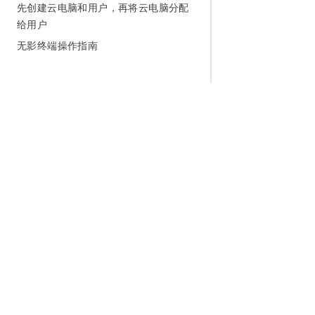
先创建云电脑和用户，再将云电脑分配
给用户
无影终端操作指南
为什么选择阿里云
大模型
产品和定
什么是云计算
千问大模型
全部产品
全球基础设施
大模型服务
免费试用
技术领先
AI应用构建
产品动态
稳定可靠
产品定价
安全合规
配置报价