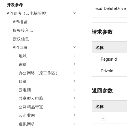
10 分钟在聊天系统中增加
开发参考
专有云
ecd:DeleteDrive
API参考（云电脑管控）
API概览
服务接入点
请求参数
授权信息
API目录
名称
地域
RegionId
询价
DriveId
办公网络（原工作区）
目录
云电脑
返回参数
共享型云电脑
名称
公网精品带宽
云企业网
虚拟网桥