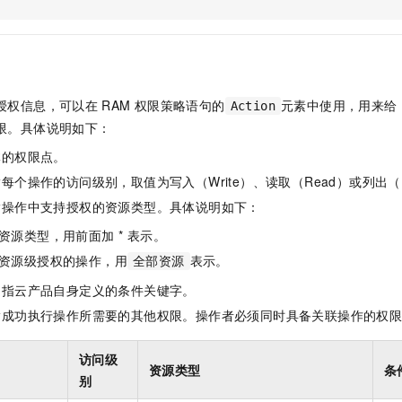
服务生态伙伴
视觉 Coding、空间感知、多模态思考等全面升级
1M上下文，专为长程任务能力而生
云工开物
企业应用
Night Plan 支持 Qwen 3.8-Max
AI 办公
NEW
Red Hat
30+ 款产品免费体验
夜间 5 折，Qwen/Meoo/TokenPlan 客户专享
AI智能应用
科研合作
ERP
堂（旗舰版）
SUSE
智能客服
AI 应用构建
大模型原生
CRM
2个月
自动承接线索
授权信息，可以在
RAM
权限策略语句的
元素中使用，用来给
Action
建站小程序
Qoder
大模型服务平台百炼-应用模版
OA 办公系统
HOT
NEW
限。具体说明如下：
面向真实软件
个人版上线、团队版降价；千问3.8-Max首发发尝鲜
丰富多元化的应用模版和解决方案
力提升
财税管理
模板建站
体的权限点。
万有无界
大模型服务平台百炼-智能体
400电话
定制建站
每个操作的访问级别，取值为写入（Write）、读取（Read）或列出（L
的模型效果
灵活可视化地构建企业级 Agent
指操作中支持授权的资源类型。具体说明如下：
方案
广告营销
模板小程序
秒悟
人工智能平台 PAI
资源类型，用前面加 * 表示。
定制小程序
云端极速 AI 
新一代 AI 视频生成模型，深度适配广告营销等场景
AI Native 的算法工程平台，一站式完成建模、训练、推理服务部署
资源级授权的操作，用
表示。
全部资源
APP 开发
是指云产品自身定义的条件关键字。
建站系统
指成功执行操作所需要的其他权限。操作者必须同时具备关联操作的权
AI 应用
10分钟微调：让0.6B模型媲美235B模型
多模态数据信
访问级
资源类型
条
依托云原生高可用架构,实现Dify私有化部署
用1%尺寸在特定领域达到大模型90%以上效果
别