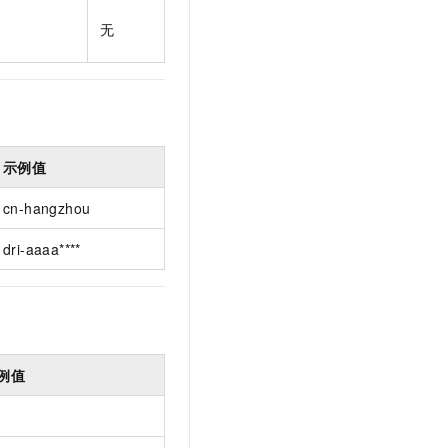
t.diy 一步搞定创意建站
构建大模型应用的安全防护体系
无
通过自然语言交互简化开发流程,全栈开发支持
通过阿里云安全产品对 AI 应用进行安全防护
示例值
cn-hangzhou
dri-aaaa****
例值