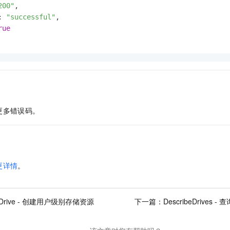
200"
,
:
"successful"
,
rue
更多错误码。
更详情
。
teDrive - 创建用户级别存储资源
下一篇：
DescribeDrive