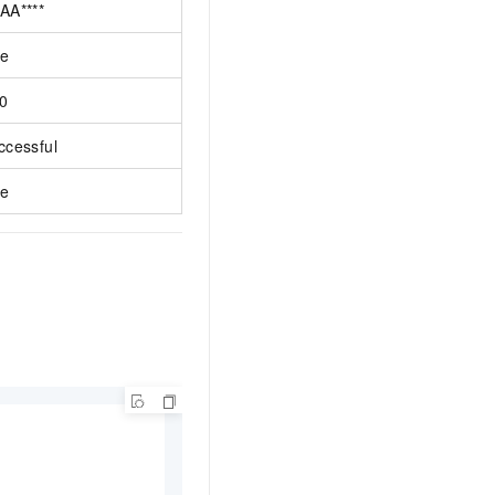
AA****
ue
0
ccessful
ue