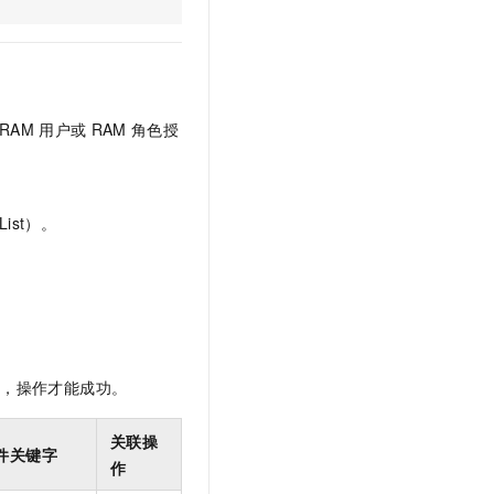
文戏情感细腻自然，动作戏激烈拳拳到肉，实现更强表演能力
支持中英文自由切换，具备更强的噪声鲁棒性
云聚AI 严选权益
SSL 证书
，一键激活高效办公新体验
精选AI产品，从模型到应用全链提效
堡垒机
AI 用量加速计划
应用
防火墙
、识别商机，让客服更高效、服务更出色。
新老同享，达量后返
RAM
用户或
RAM
角色授
千问办公
主机安全
NEW
的智能体编程平台
一站式AI生产力平台
AI 应用及服务市场
伶鹊
ist）。
企业级人与Agent协作平台，接入和调度多个数字员工
智能客服平台，对话机器人、对话分析、智能外呼
AI 应用
大模型服务平台百炼 - 全妙
大模型
应用创作平台
多模态内容创作工具，已接入 DeepSeek
自然语言处理
数据标注
限，操作才能成功。
机器学习
息提取
与 AI 智能体进行实时音视频通话
关联操
件关键字
从文本、图片、视频中提取结构化的属性信息
构建支持视频理解的 AI 音视频实时通话应用
作