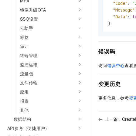
MFA
"Code"
:
"
镜像升级OTA
"Message"
"Data"
:
t
SSO设置
}
云助手
标签
审计
错误码
终端管理
监控运维
访问
错误中心
查看
流量包
文件传输
变更历史
应用
更多信息，参考
变
报表
其他
数据结构
上一篇：
Crea
API参考（便捷用户）