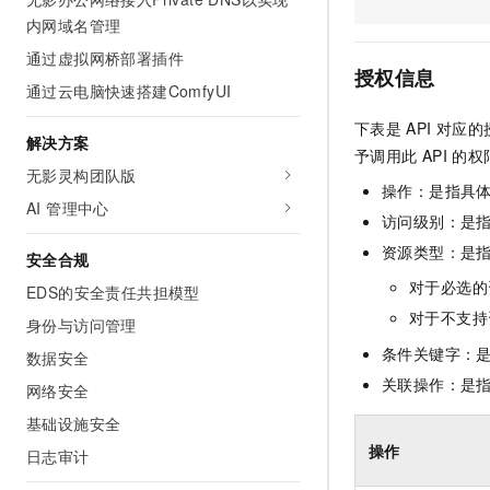
AI 产品 免费试用
网络
安全
云开发大赛
内网域名管理
Tableau 订阅
1亿+ 大模型 tokens 和 
通过虚拟网桥部署插件
可观测
入门学习赛
中间件
AI空中课堂在线直播课
授权信息
140+云产品 免费试用
通过云电脑快速搭建ComfyUI
大模型服务
上云与迁云
产品新客免费试用，最长1
数据库
下表是
API
对应的
生态解决方案
解决方案
千问AI平台-Token Plan
企业出海
大模型ACA认证体验
予调用此
API
的权
大数据计算
无影灵构团队版
助力企业全员 AI 认知与能
行业生态解决方案
操作：是指具
政企业务
媒体服务
AI 管理中心
千问AI平台-模型体验
开发者生态解决方案
访问级别：是指
在线体验全尺寸、多种模态
企业服务与云通信
资源类型：是
安全合规
AI 开发和 AI 应用解决
Happy 系列大模型
对于必选的
EDS的安全责任共担模型
域名与网站
对于不支持
身份与访问管理
终端用户计算
条件关键字：
数据安全
Serverless
关联操作：是
大模型解决方案
网络安全
基础设施安全
开发工具
快速部署 Dify，高效搭建 
操作
日志审计
迁移与运维管理