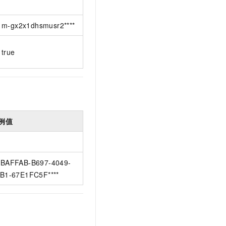
m-gx2x1dhsmusr2****
true
例值
BAFFAB-B697-4049-
B1-67E1FC5F****