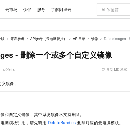
云市场
伙伴
服务
了解阿里云
AI 特惠
数据与 API
成为产品伙伴
企业增值服务
最佳实践
价格计算器
AI 场景体
基础软件
产品伙伴合
阿里云认证
市场活动
配置报价
大模型
业版
开发参考
API参考（云电脑管控）
API目录
镜像
DeleteImag
自助选配和估算价格
新方式
域名与网站
睿译宝，AI翻译排版一步到位
智启 AI 普惠权益
产品生态集成认证中心
企业支持计划
云上春晚
千问官方 MaaS 平台，为开发者和 Agent 而生，新用户赠送 1 亿 + tokens 额度
云服务器 EC
Qwen Aud
AI Coding
阿里云Maa
2026 阿里云
为企业打
数据集
Windows
大模型认证
模型
NEW
NEW
交付可用成果
值低价云产品抢先购
提供智能易用的域名与建站服务
上传文档即自动完成翻译和格式还原
至高享 1亿+免费 tokens，加速 Al 应用落地
安全可靠、弹
智能编程，一键
Images - 删除一个或多个自定义镜像
产品生态伙伴
专家技术服务
云上奥运之旅
弹性计算合作
阿里云中企出
手机三要素
宝塔 Linux
全部认证
价格优势
有专属领域专家
对象存储 OSS
GLM-5.2：长任务时代开源旗舰模型
阿里云 OPC 创新助力计划
云数据库 RD
即刻拥有 DeepS
AI 电商营销
产品生态伙伴工作台
企业增值服务台
云栖战略参考
云存储合作计
云栖大会
身份实名认证
CentOS
训练营
推动算力普惠，释放技术红利
的大模型服务
最高返9万
多领域专家智能体,一键组建 AI 虚拟交付团队
至高百万元 Token 补贴，加速一人公司成长
稳定、安全、高性价比、高性能的云存储服务
真正可用的 1M 上下文,一次完成代码全链路开发
轻松解锁专属 Dee
从图文生成到
复制 MD 格式
 14:29:14
云上的中国
数据库合作计
活动全景
短信
Docker
图片和
站式影视创作平台
人工智能平台 PAI
Hermes Agent，打造自进化智能体
Token Plan 模型订阅计划
Qoder
5 分钟轻松部署
AI 广告创作
企业成长
大模型
NEW
信息公告
定义镜像。
看见新力量
云网络合作计
OCR 文字识别
JAVA
级电脑
证享300元代金券
可视化编排打通从文字构思到成片全链路闭环
一站式AI开发、训练和推理服务
自主进化，持久记忆，越用越聪明
Qwen3.8-Max 首发尝鲜，限时加量 10 倍，夜间低至2折
面向真实软件
图文、视频一
Kimi-K3
HappyHors
NEW
魔搭 Mode
loud
服务实践
官网公告
Kimi 最新旗舰模型，长程编程与推理利器
让文字生成流
金融模力时刻
Salesforce O
版
发票查验
全能环境
Qoder CN
Claude Code + GStack 打造工程团队
千问办公，限时限量积分加倍
云原生数据库 P
低代码高效构
AI 建站
NEW
作计划
计划
创新中心
魔搭 ModelSc
健康状态
让AI从“聊天伙伴”进化为能干活的“数字员工”
覆盖公网/内网、递归/权威、移动APP等全场景解析服务
安装技能 GStack，拥有专属 AI 工程团队
你的AI工作搭子，覆盖日常办公高频场景
基于千问大模型等，支持代码智能生成、研发智能问答
0 代码专业建
客户案例
天气预报查询
操作系统
Deepseek-v4-pro
HappyHors
态合作计划
镜像和自定义镜像，其中系统镜像不支持删除。
态智能体模型
旗舰 MoE 大模型，百万上下文与顶尖推理能力
图生视频，流
Compute
同享
容器服务 Kubernetes 版 ACK
万小智 AI 建站低至 15元/月
云防火墙
AI 短剧/漫剧
快递物流查询
WordPress
成为服务伙
高校合作
云电脑模板引用，请先调用
DeleteBundles
删除对应的云电脑模板。
式云数据仓库
点，立即开启云上创新
提供一站式管理容器应用的 K8s 服务
送.CN域名，送备案服务码
云原生的云上
AI助力短剧
GLM-5.2
Wan2.7-T
Ubuntu