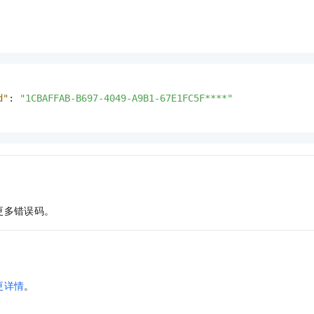
d"
:
"1CBAFFAB-B697-4049-A9B1-67E1FC5F****"
更多错误码。
更详情
。