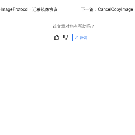
teImageProtocol - 迁移镜像协议
下一篇：
CancelCopyIm
该文章对您有帮助吗？
反馈