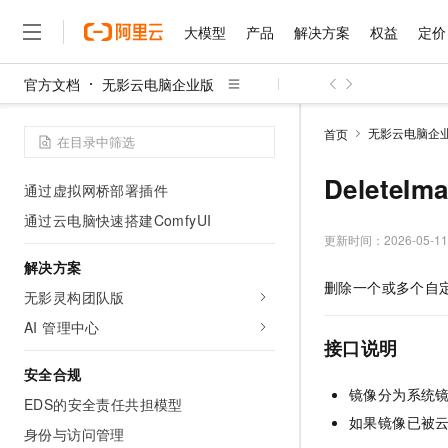
通
大模型
产品
解决方案
权益
定价
自动设置用户网卡DNS
通过CEN实现ECS和无影云电脑网络互
官方文档
无影云电脑企业版
通
大模型
产品
解决方案
权益
定价
云市场
伙伴
服务
了解阿里云
精选产品
精选解决方案
普惠上云
产品定价
精选商城
成为销售伙伴
售前咨询
为什么选择阿里云
千问AI平台
无影云电脑企
首页
无影办公网络接入Private DNS以实现
了解云产品的定价详情
大模型服务平台百炼
千问办公，解锁你的工作
普惠上云 官方力荐
分销伙伴
在线服务
网站建设
什么是云计算
大
内网域名管理
大模型服务与应用平台
企业级Agent产品，直接
云服务器38元/年起，超
Delete
通过虚拟网桥部署插件
咨询伙伴
多端小程序
技术领先
云上成本管理
售后服务
千问大模型
Agency Agents：拥
官方推荐返现计划
大模型
通过云电脑快速搭建ComfyUI
大模型
精选产品
精选解决方案
Salesforce 国际版订阅
稳定可靠
管理和优化成本
多元化、高性能、安全可靠
推荐新用户得奖励，单订单
更新时间：
2026-05-11
销售伙伴合作计划
自助服务
友盟天域
安全合规
人工智能与机器学习
AI
解决方案
文本生成
无影云电脑
HappyHorse 打造一
云工开物
删除一个或多个自
无影生态合作计划
在线服务
无影灵构团队版
观测云
分析师报告
随时随地安全接入的云上超
高校专属算力普惠，学生认
计算
互联网应用开发
Qwen3.8-Max
HOT
Salesforce On Alibaba C
工单服务
AI 管理中心
智能体时代全能旗舰模型
Tuya 物联网平台阿里云
研究报告与白皮书
云解析DNS
快速拥有专属 OpenClaw
Consulting Partner 合
接口说明
大数据
容器
免费试用
短信专区
蓝凌 OA
Qwen3.7-Plus
安全合规
AI 大模型销售与服务生
现代化应用
存储
天池大赛
镜像分为系统
能看、能想、能动手的多模
云原生大数据计算服务 Max
解决方案免费试用 新老
EDS的安全责任共担模型
电子合同
如果镜像已被
面向分析的企业级SaaS模
最高领取价值200元试用
安全
网络与CDN
身份与访问管理
AI 算法大赛
Qwen3-VL-Plus
畅捷通