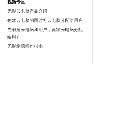
视频专区
无影云电脑产品介绍
创建云电脑的同时将云电脑分配给用户
先创建云电脑和用户，再将云电脑分配
给用户
无影终端操作指南
为什么选择阿里云
大模型
产品和定
什么是云计算
千问大模型
全部产品
全球基础设施
大模型服务
免费试用