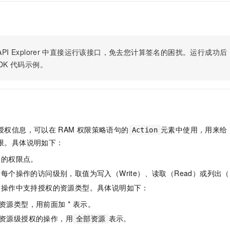
服务生态伙伴
视觉 Coding、空间感知、多模态思考等全面升级
1M上下文，专为长程任务能力而生
云工开物
企业应用
Night Plan 支持 Qwen 3.8-Max
AI 办公
NEW
Red Hat
30+ 款产品免费体验
夜间 5 折，Qwen/Meoo/TokenPlan 客户专享
AI智能应用
科研合作
ERP
堂（旗舰版）
SUSE
智能客服
AI 应用构建
大模型原生
CRM
2个月
自动承接线索
PI Explorer
中直接运行该接口，免去您计算签名的困扰。运行成功后，OpenA
建站小程序
DK
代码示例。
Qoder
大模型服务平台百炼-应用模版
OA 办公系统
HOT
NEW
面向真实软件
个人版上线、团队版降价；千问3.8-Max首发发尝鲜
丰富多元化的应用模版和解决方案
力提升
财税管理
模板建站
万有无界
大模型服务平台百炼-智能体
400电话
定制建站
的模型效果
灵活可视化地构建企业级 Agent
方案
广告营销
模板小程序
授权信息，可以在
RAM
权限策略语句的
元素中使用，用来给
秒悟
人工智能平台 PAI
Action
定制小程序
云端极速 AI 
新一代 AI 视频生成模型，深度适配广告营销等场景
AI Native 的算法工程平台，一站式完成建模、训练、推理服务部署
限。具体说明如下：
体的权限点。
APP 开发
每个操作的访问级别，取值为写入（Write）、读取（Read）或列出（L
建站系统
指操作中支持授权的资源类型。具体说明如下：
AI 应用
10分钟微调：让0.6B模型媲美235B模型
多模态数据信
资源类型，用前面加 * 表示。
依托云原生高可用架构,实现Dify私有化部署
用1%尺寸在特定领域达到大模型90%以上效果
资源级授权的操作，用
表示。
全部资源