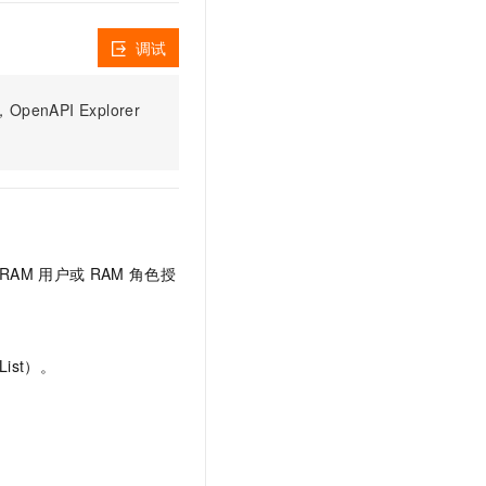
文戏情感细腻自然，动作戏激烈拳拳到肉，实现更强表演能力
支持中英文自由切换，具备更强的噪声鲁棒性
云聚AI 严选权益
SSL 证书
，一键激活高效办公新体验
精选AI产品，从模型到应用全链提效
调试
堡垒机
AI 用量加速计划
应用
防火墙
、识别商机，让客服更高效、服务更出色。
新老同享，达量后返
PI Explorer
千问办公
主机安全
NEW
的智能体编程平台
一站式AI生产力平台
AI 应用及服务市场
伶鹊
企业级人与Agent协作平台，接入和调度多个数字员工
智能客服平台，对话机器人、对话分析、智能外呼
AI 应用
RAM
用户或
RAM
角色授
大模型服务平台百炼 - 全妙
大模型
应用创作平台
多模态内容创作工具，已接入 DeepSeek
自然语言处理
数据标注
ist）。
机器学习
息提取
与 AI 智能体进行实时音视频通话
从文本、图片、视频中提取结构化的属性信息
构建支持视频理解的 AI 音视频实时通话应用