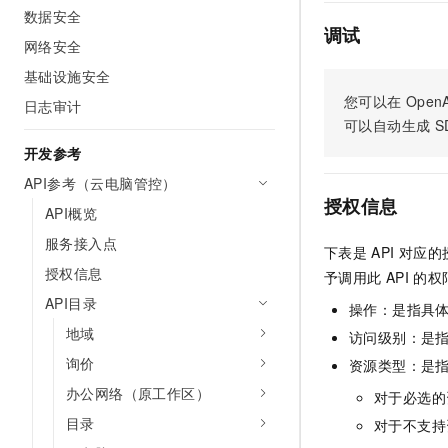
数据安全
AI 产品 免费试用
网络
安全
云开发大赛
Tableau 订阅
调试
1亿+ 大模型 tokens 和 
网络安全
可观测
入门学习赛
中间件
AI空中课堂在线直播课
基础设施安全
140+云产品 免费试用
大模型服务
上云与迁云
产品新客免费试用，最长1
您可以在
OpenA
数据库
日志审计
生态解决方案
可以自动生成
S
千问AI平台-Token Plan
企业出海
大模型ACA认证体验
大数据计算
开发参考
助力企业全员 AI 认知与能
行业生态解决方案
政企业务
API参考（云电脑管控）
媒体服务
千问AI平台-模型体验
开发者生态解决方案
授权信息
API概览
在线体验全尺寸、多种模态
企业服务与云通信
AI 开发和 AI 应用解决
服务接入点
下表是
API
对应的
Happy 系列大模型
域名与网站
授权信息
予调用此
API
的权
API目录
终端用户计算
操作：是指具
地域
访问级别：是指
Serverless
大模型解决方案
询价
资源类型：是
开发工具
办公网络（原工作区）
快速部署 Dify，高效搭建 
对于必选的
目录
对于不支持
迁移与运维管理