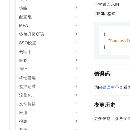
正常返回示例
策略
格式
JSON
配置组
MFA
镜像升级OTA
{
"RequestI
SSO设置
}
云助手
标签
审计
错误码
终端管理
监控运维
访问
错误中心
查看
流量包
文件传输
变更历史
应用
更多信息，参考
变
报表
其他