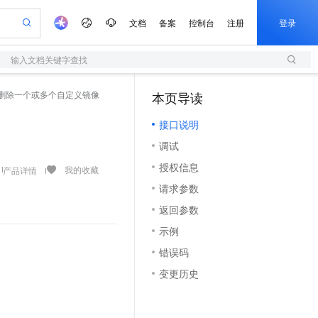
文档
备案
控制台
注册
登录
输入文档关键字查找
验
作计划
器
AI 活动
专业服务
服务伙伴合作计划
开发者社区
加入我们
服务平台百炼
阿里云 OPC 创新助力计划
es - 删除一个或多个自定义镜像
本页导读
（0）
一站式生成采购清单，支持单品或批量购买
S
io：打造专属 AI 语音助手
S产品伙伴计划（繁花）
峰会
造的大模型服务与应用开发平台
轻量应用服务器
一句话生成原生可编辑精美 PPT 文稿
AI 生产力先锋
Al MaaS 服务伙伴赋能合作
域名
博文
Careers
至高可申请百万元
接口说明
性可伸缩的云计算服务
开启高性价比 AI 编程新体验
Qwen-Audio-3.0-Realtime 端到端实时语音角色扮演
输入一句话想法, 轻松生成专业的 PPT
先锋实践拓展 AI 生产力的边界
快速构建应用程序和网站，即刻迈出上云第一步
Token 补贴，五大权
计划
海大会
伙伴信用分合作计划
商标
问答
社会招聘
调试
益加速 OPC 成功
S
eek-V4-Pro
数字证书管理服务（原SSL证书）
一键部署幻兽帕鲁游戏服务器
飞天发布时刻
HOT
划
备案
电子书
校园招聘
授权信息
pSeek-V4-Pro
视频创作，一键激活电商全链路生产力
全托管，含MySQL、PostgreSQL、SQL Server、MariaDB多引擎
实现全站HTTPS，呈现可信的WEB访问
一键购买专属联机服务器，轻松开启游戏
所见，即是所愿
我的收藏
产品详情
更多支持
划
公司注册
镜像站
请求参数
视频生成
语音识别与合成
专属 QwenPaw
短信服务
漫剧工坊：一站式动画创作平台
AI 实训营
HOT
合作伙伴培训与认证
返回参数
划
上云迁移
的智能体编程平台
站生成，高效打造优质广告素材
从聊天伙伴进化为能主动干活的本地数字员工
快速生产连贯的高质量长漫剧
从基础到进阶，Agent 创客手把手教你
国内短信简单易用，安全可靠，秒级触达，全球覆盖200+国家和地区。
e-1.1-T2V
Qwen3-TTS-Flash
lScope
我要反馈
查询合作伙伴
示例
畅细腻的高质量视频
离线语音合成大模型，多语言方言自适应，低延迟高稳定
n Alibaba Cloud ISV 合作
代维服务
olarDB
建企业门户网站
大数据开发治理平台 DataWorks
10 分钟搭建微信、支付宝小程序
错误码
创新加速
ope
登录合作伙伴管理后台
我要建议
站，无忧落地极速上线
以可视化方式快速构建移动和 PC 门户网站
100%兼容MySQL、PostgreSQL，兼容Oracle，支持集中和分布式
高效部署网站，快速应用到小程序
Data Agent 驱动的一站式 Data+AI 开发治理平台
e-1.1-I2V
Cosyvoice-V3-Flash
变更历史
安全
畅自然，细节丰富
高表现力语音合成大模型，语音克隆听感自然
我要投诉
上云场景组合购
伴
边界网络安全防护产品
漫剧创作，剧本、分镜、视频高效生成
覆盖90%+业务场景，专享组合折扣价
2V
VPN
Fun-ASR