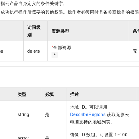
是指云产品自身定义的条件关键字。
一个 AI 助手
即刻拥有 DeepSeek-R1 满血版
超强辅助，Bol
在企业官网、通讯软件中为客户提供 AI 客服
多种方案随心选，轻松解锁专属 DeepSeek
指成功执行操作所需要的其他权限。操作者必须同时具备关联操作的权
访问级
资源类型
条
别
*
全部资源
es
delete
无
*
类型
必填
描述
地域 ID。可以调用
string
是
DescribeRegions
获取无影云
电脑支持的地域列表。
镜像 ID 数组。可设置 1~100
array
是