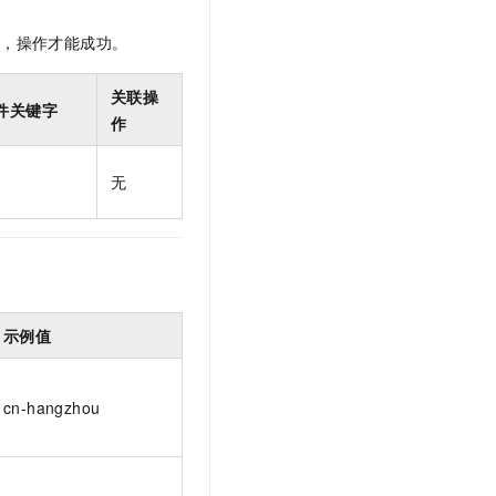
t.diy 一步搞定创意建站
构建大模型应用的安全防护体系
通过自然语言交互简化开发流程,全栈开发支持
通过阿里云安全产品对 AI 应用进行安全防护
限，操作才能成功。
关联操
件关键字
作
无
示例值
cn-hangzhou