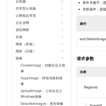
云电脑
条件关键字：
10 分钟在聊天系统中增加
专有云
共享型云电脑
关联操作：是
公网精品带宽
云企业网
操作
虚拟网桥
存储
ecd:DeleteImag
模板（新版）
模板（旧版）
请求参数
镜像
CreateImage - 创建自定义镜
像
名称
CopyImage - 跨地域复制镜
像
RegionId
UploadImage - 上传自定义
Windows镜像
DescribeImages - 查询镜像
ImageId