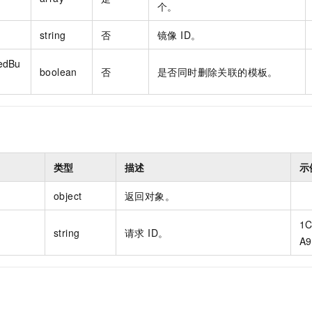
个。
string
否
镜像 ID。
edBu
boolean
否
是否同时删除关联的模板。
类型
描述
示
object
返回对象。
1C
string
请求 ID。
A9