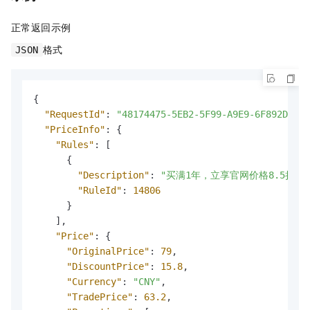
正常返回示例
格式
JSON
{
"RequestId"
:
"48174475-5EB2-5F99-A9E9-6F892D645*
"PriceInfo"
:
{
"Rules"
:
[
{
"Description"
:
"买满1年，立享官网价格8.5折优
"RuleId"
:
14806
}
]
,
"Price"
:
{
"OriginalPrice"
:
79
,
"DiscountPrice"
:
15.8
,
"Currency"
:
"CNY"
,
"TradePrice"
:
63.2
,