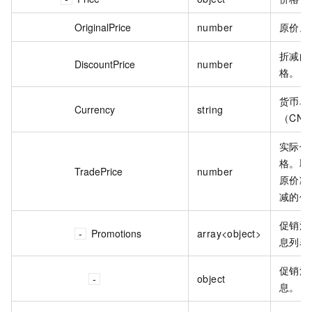
OriginalPrice
number
原价。
折减的
DiscountPrice
number
格。
货币单
Currency
string
（CN
实际付
格。取
TradePrice
number
原价减
减的价
促销活
Promotions
array<object>
息列表
促销活
object
息。