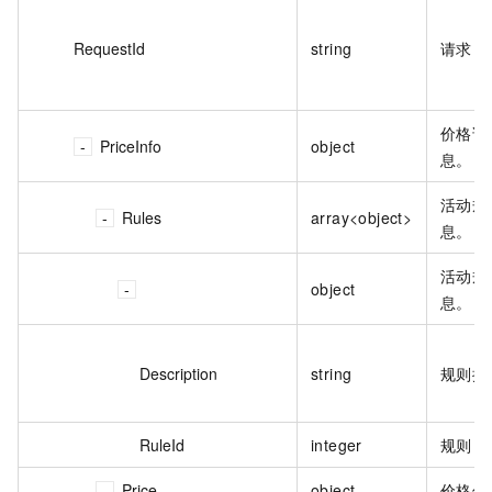
RequestId
string
请求 I
价格详
PriceInfo
object
息。
活动规
Rules
array<object>
息。
活动规
object
息。
Description
string
规则描
RuleId
integer
规则 I
Price
object
价格信