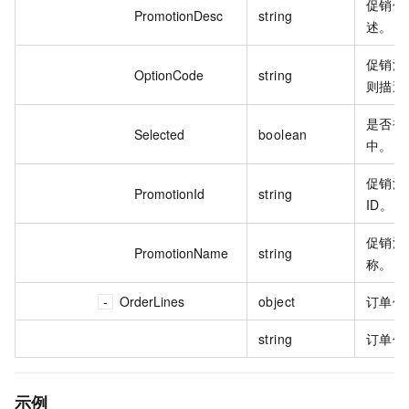
促销信
PromotionDesc
string
述。
促销活
OptionCode
string
则描述
是否被
Selected
boolean
中。
促销活
PromotionId
string
ID。
促销活
PromotionName
string
称。
OrderLines
object
订单信
string
订单信
示例