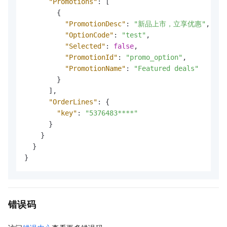
"Promotions"
:
[
{
"PromotionDesc"
:
"新品上市，立享优惠"
,
"OptionCode"
:
"test"
,
"Selected"
:
false
,
"PromotionId"
:
"promo_option"
,
"PromotionName"
:
"Featured deals"
}
]
,
"OrderLines"
:
{
"key"
:
"5376483****"
}
}
}
}
错误码