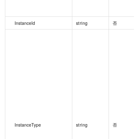
InstanceId
string
否
InstanceType
string
否