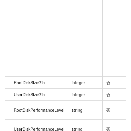
RootDiskSizeGib
integer
否
UserDiskSizeGib
integer
否
RootDiskPerformanceLevel
string
否
UserDiskPerformanceLevel
string
否