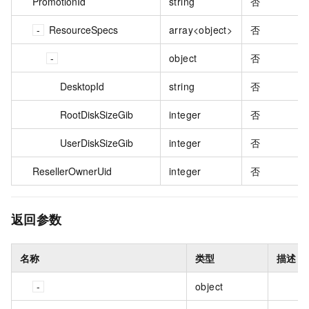
PromotionId
string
否
ResourceSpecs
array<object>
否
object
否
DesktopId
string
否
RootDiskSizeGib
integer
否
UserDiskSizeGib
integer
否
ResellerOwnerUid
integer
否
返回参数
名称
类型
描述
object