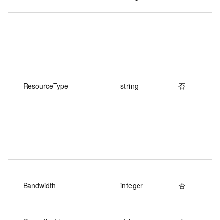
ResourceType
string
否
Bandwidth
integer
否