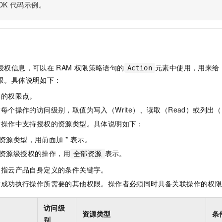
服务生态伙伴
视觉 Coding、空间感知、多模态思考等全面升级
1M上下文，专为长程任务能力而生
DK
代码示例。
云工开物
企业应用
Night Plan 支持 Qwen 3.8-Max
AI 办公
NEW
Red Hat
30+ 款产品免费体验
夜间 5 折，Qwen/Meoo/TokenPlan 客户专享
AI智能应用
科研合作
ERP
堂（旗舰版）
SUSE
智能客服
AI 应用构建
大模型原生
CRM
2个月
自动承接线索
建站小程序
Qoder
大模型服务平台百炼-应用模版
OA 办公系统
HOT
NEW
授权信息，可以在
RAM
权限策略语句的
元素中使用，用来给
Action
面向真实软件
个人版上线、团队版降价；千问3.8-Max首发发尝鲜
丰富多元化的应用模版和解决方案
限。具体说明如下：
力提升
财税管理
模板建站
万有无界
大模型服务平台百炼-智能体
体的权限点。
400电话
定制建站
的模型效果
灵活可视化地构建企业级 Agent
每个操作的访问级别，取值为写入（Write）、读取（Read）或列出（L
方案
广告营销
模板小程序
指操作中支持授权的资源类型。具体说明如下：
秒悟
人工智能平台 PAI
定制小程序
云端极速 AI 
新一代 AI 视频生成模型，深度适配广告营销等场景
AI Native 的算法工程平台，一站式完成建模、训练、推理服务部署
资源类型，用前面加 * 表示。
资源级授权的操作，用
表示。
APP 开发
全部资源
是指云产品自身定义的条件关键字。
建站系统
指成功执行操作所需要的其他权限。操作者必须同时具备关联操作的权
AI 应用
10分钟微调：让0.6B模型媲美235B模型
多模态数据信
访问级
依托云原生高可用架构,实现Dify私有化部署
用1%尺寸在特定领域达到大模型90%以上效果
资源类型
条
别