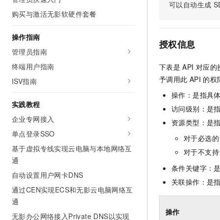
可以自动生成
S
AI 产品 免费试用
网络
安全
云开发大赛
购买与激活无影软硬件套餐
Tableau 订阅
1亿+ 大模型 tokens 和 
可观测
入门学习赛
中间件
AI空中课堂在线直播课
操作指南
140+云产品 免费试用
大模型服务
授权信息
上云与迁云
产品新客免费试用，最长1
数据库
管理员指南
生态解决方案
千问AI平台-Token Plan
终端用户指南
下表是
API
对应的
企业出海
大模型ACA认证体验
大数据计算
予调用此
API
的权
助力企业全员 AI 认知与能
ISV指南
行业生态解决方案
政企业务
媒体服务
千问AI平台-模型体验
操作：是指具
开发者生态解决方案
实践教程
在线体验全尺寸、多种模态
访问级别：是指
企业服务与云通信
AI 开发和 AI 应用解决
企业专网接入
资源类型：是
Happy 系列大模型
域名与网站
单点登录SSO
对于必选的
基于虚拟专线实现云电脑与本地网络互
终端用户计算
对于不支持
通
条件关键字：
Serverless
大模型解决方案
自动设置用户网卡DNS
关联操作：是
通过CEN实现ECS和无影云电脑网络互
开发工具
快速部署 Dify，高效搭建 
通
迁移与运维管理
操作
无影办公网络接入Private DNS以实现