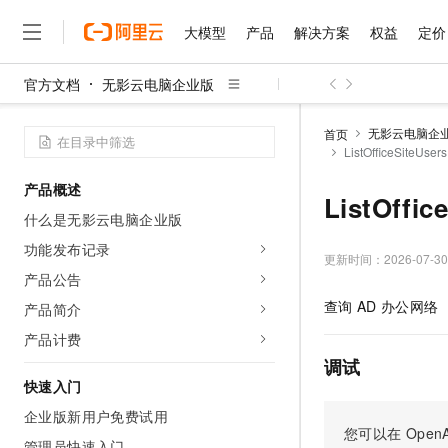
大模型
产品
解决方案
权益
定价
官方文档
无影云电脑企业版
大模型
产品
解决方案
权益
定价
云市场
伙伴
服务
了解阿里云
精选产品
精选解决方案
普惠上云
产品定价
精选商城
成为销售伙伴
售前咨询
为什么选择阿里云
千问AI平台
无影云电脑企
首页
了解云产品的定价详情
ListOfficeSiteU
大模型服务平台百炼
睿译宝，AI翻译排版一
普惠上云 官方力荐
分销伙伴
在线服务
网站建设
什么是云计算
大
大模型服务与应用平台
上传文档即自动完成翻译和
云服务器38元/年起，超
产品概述
咨询伙伴
多端小程序
技术领先
ListOff
云上成本管理
售后服务
千问大模型
GLM-5.2：长任务时代
官方推荐返现计划
大模型
什么是无影云电脑企业版
大模型
精选产品
精选解决方案
Salesforce 国际版订阅
稳定可靠
管理和优化成本
多元化、高性能、安全可靠
推荐新用户得奖励，单订单
销售伙伴合作计划
功能发布记录
自助服务
更新时间：
2026-07-30
友盟天域
安全合规
人工智能与机器学习
AI
文本生成
无影云电脑
Hermes Agent，打造
云工开物
产品公告
无影生态合作计划
在线服务
观测云
分析师报告
随时随地安全接入的云上超
自主进化，持久记忆，越用
高校专属算力普惠，学生认
计算
互联网应用开发
查询
AD
办公网络
产品简介
Qwen3.8-Max
HOT
Salesforce On Alibaba C
工单服务
智能体时代全能旗舰模型
Tuya 物联网平台阿里云
研究报告与白皮书
产品计费
云解析DNS
快速拥有专属 OpenClaw
Consulting Partner 合
大数据
容器
免费试用
短信专区
调试
蓝凌 OA
Qwen3.7-Plus
AI 大模型销售与服务生
快速入门
现代化应用
存储
天池大赛
能看、能想、能动手的多模
云原生大数据计算服务 Max
解决方案免费试用 新老
电子合同
企业版新用户免费试用
面向分析的企业级SaaS模
最高领取价值200元试用
安全
网络与CDN
您可以在
OpenA
AI 算法大赛
Qwen3-VL-Plus
畅捷通
管理员快速入门