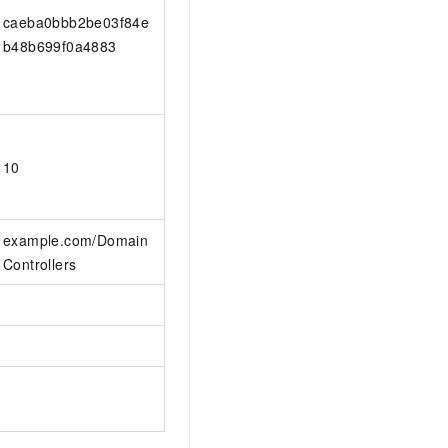
caeba0bbb2be03f84e
b48b699f0a4883
10
example.com/Domain
Controllers