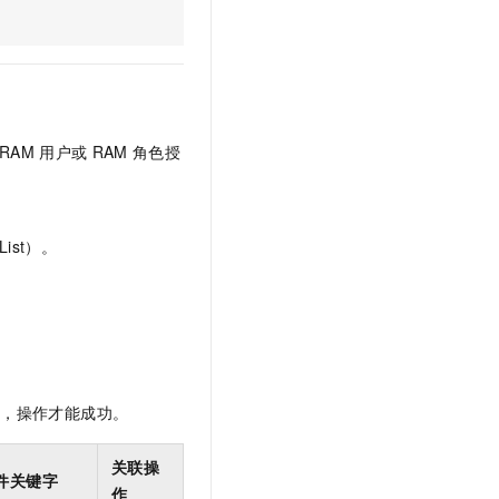
文戏情感细腻自然，动作戏激烈拳拳到肉，实现更强表演能力
支持中英文自由切换，具备更强的噪声鲁棒性
云聚AI 严选权益
SSL 证书
，一键激活高效办公新体验
精选AI产品，从模型到应用全链提效
堡垒机
AI 用量加速计划
应用
防火墙
、识别商机，让客服更高效、服务更出色。
新老同享，达量后返
千问办公
主机安全
NEW
RAM
用户或
RAM
角色授
的智能体编程平台
一站式AI生产力平台
AI 应用及服务市场
伶鹊
企业级人与Agent协作平台，接入和调度多个数字员工
智能客服平台，对话机器人、对话分析、智能外呼
ist）。
AI 应用
大模型服务平台百炼 - 全妙
大模型
应用创作平台
多模态内容创作工具，已接入 DeepSeek
自然语言处理
数据标注
限，操作才能成功。
机器学习
息提取
与 AI 智能体进行实时音视频通话
关联操
从文本、图片、视频中提取结构化的属性信息
构建支持视频理解的 AI 音视频实时通话应用
件关键字
作