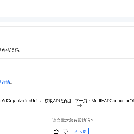
更多错误码。
更详情
。
serAdOrganizationUnits - 获取AD域的组
下一篇：
ModifyADConnector
该文章对您有帮助吗？
反馈