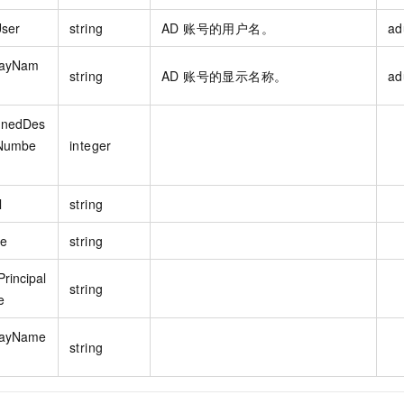
ser
string
AD 账号的用户名。
ad
layNam
string
AD 账号的显示名称。
ad
gnedDes
Numbe
integer
l
string
e
string
rincipal
string
e
layName
string