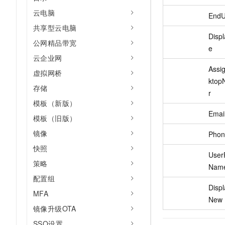
云电脑
EndU
共享型云电脑
Disp
公网精品带宽
e
云企业网
Assi
虚拟网桥
ktop
存储
r
模板（新版）
Emai
模板（旧版）
镜像
Phon
快照
UserP
策略
Nam
配置组
Disp
MFA
New
镜像升级OTA
SSO设置