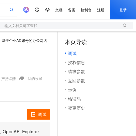
文档
备案
控制台
注册
登录
输入文档关键字查找
验
作计划
器
AI 活动
专业服务
服务伙伴合作计划
开发者社区
加入我们
服务平台百炼
阿里云 OPC 创新助力计划
基于企业AD账号的办公网络
本页导读
（0）
一站式生成采购清单，支持单品或批量购买
S
可编辑精美 PPT 文稿
S产品伙伴计划（繁花）
峰会
造的大模型服务与应用开发平台
轻量应用服务器
Agency Agents：拥有专属领域专家
AI 生产力先锋
Al MaaS 服务伙伴赋能合作
域名
博文
Careers
至高可申请百万元
调试
性可伸缩的云计算服务
 轻松生成专业的 PPT
开启高性价比 AI 编程新体验
先锋实践拓展 AI 生产力的边界
快速构建应用程序和网站，即刻迈出上云第一步
多领域专家智能体,一键组建 AI 虚拟交付团队
Token 补贴，五大权
计划
海大会
伙伴信用分合作计划
商标
问答
社会招聘
授权信息
益加速 OPC 成功
S
帕鲁游戏服务器
数字证书管理服务（原SSL证书）
HappyHorse 打造一站式影视创作平台
飞天发布时刻
HOT
划
备案
电子书
校园招聘
请求参数
联机服务器，轻松开启游戏
视频创作，一键激活电商全链路生产力
全托管，含MySQL、PostgreSQL、SQL Server、MariaDB多引擎
实现全站HTTPS，呈现可信的WEB访问
所见，即是所愿
可视化编排打通从文字构思到成片全链路闭环
更多支持
我的收藏
产品详情
划
公司注册
镜像站
返回参数
视频生成
语音识别与合成
 智能体与工作流应用
短信服务
漫剧工坊：一站式动画创作平台
AI 实训营
合作伙伴培训与认证
示例
划
上云迁移
的智能体编程平台
站生成，高效打造优质广告素材
通过阿里云百炼高效搭建AI应用,助力高效开发
快速生产连贯的高质量长漫剧
从基础到进阶，Agent 创客手把手教你
国内短信简单易用，安全可靠，秒级触达，全球覆盖200+国家和地区。
e-1.1-T2V
Qwen3-TTS-Flash
lScope
我要反馈
查询合作伙伴
错误码
畅细腻的高质量视频
离线语音合成大模型，多语言方言自适应，低延迟高稳定
n Alibaba Cloud ISV 合作
代维服务
olarDB
建企业门户网站
大数据开发治理平台 DataWorks
10 分钟搭建微信、支付宝小程序
变更历史
创新加速
ope
登录合作伙伴管理后台
我要建议
站，无忧落地极速上线
以可视化方式快速构建移动和 PC 门户网站
100%兼容MySQL、PostgreSQL，兼容Oracle，支持集中和分布式
高效部署网站，快速应用到小程序
Data Agent 驱动的一站式 Data+AI 开发治理平台
e-1.1-I2V
Cosyvoice-V3-Flash
调试
安全
畅自然，细节丰富
高表现力语音合成大模型，语音克隆听感自然
我要投诉
上云场景组合购
伴
边界网络安全防护产品
漫剧创作，剧本、分镜、视频高效生成
覆盖90%+业务场景，专享组合折扣价
PI Explorer
2V
VPN
Fun-ASR