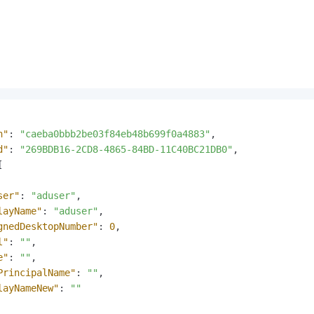
n"
:
"caeba0bbb2be03f84eb48b699f0a4883"
,
d"
:
"269BDB16-2CD8-4865-84BD-11C40BC21DB0"
,
[
ser"
:
"aduser"
,
layName"
:
"aduser"
,
gnedDesktopNumber"
:
0
,
l"
:
""
,
e"
:
""
,
PrincipalName"
:
""
,
layNameNew"
:
""