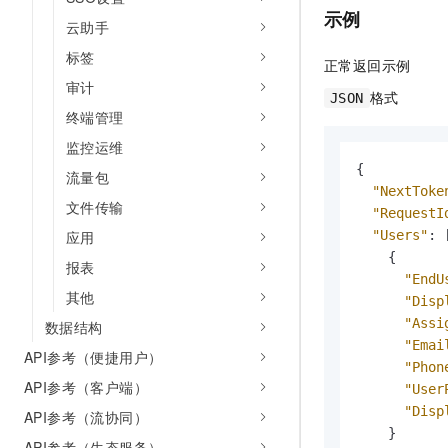
示例
云助手
标签
正常返回示例
审计
格式
JSON
终端管理
监控运维
{
流量包
"NextToke
文件传输
"RequestI
"Users"
:
应用
{
报表
"EndU
其他
"Disp
"Assi
数据结构
"Emai
API参考（便捷用户）
"Phon
API参考（客户端）
"User
"Disp
API参考（流协同）
}
API参考（生态服务）