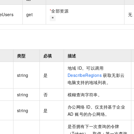
一个 AI 助手
即刻拥有 DeepSeek-R1 满血版
超强辅助，Bol
在企业官网、通讯软件中为客户提供 AI 客服
多种方案随心选，轻松解锁专属 DeepSeek
*
全部资源
teUsers
get
无
*
类型
必填
描述
地域 ID。可以调用
string
是
DescribeRegions
获取无影云
电脑支持的地域列表。
string
否
模糊查询字符串。
办公网络 ID。仅支持基于企业
string
是
AD 账号的办公网络。
是否拥有下一次查询的令牌
（Token）。取值：第一次查询