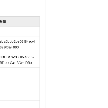
例值
eba0bbb2be03f84eb4
699f0a4883
9BDB16-2CD8-4865-
BD-11C40BC21DB0