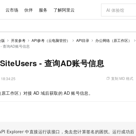
云市场
伙伴
服务
了解阿里云
AI 特惠
数据与 API
成为产品伙伴
企业增值服务
最佳实践
价格计算器
AI 场景体
基础软件
产品伙伴合
阿里云认证
市场活动
配置报价
大模型
业版
开发参考
API参考（云电脑管控）
API目录
办公网络（原工作区）
自助选配和估算价格
sers - 查询AD账号信息
步到位
域名与网站
智启 AI 普惠权益
产品生态集成认证中心
企业支持计划
云上春晚
Qwen Audio：打造专属 AI 语音助手
千问官方 MaaS 平台，为开发者和 Agent 而生，新用户赠送 1 亿 + tokens 额度
云服务器 EC
一句话生成原生
AI Coding
阿里云Maa
2026 阿里云
为企业打
数据集
Windows
大模型认证
模型
NEW
NEW
格式还原
值低价云产品抢先购
提供智能易用的域名与建站服务
至高享 1亿+免费 tokens，加速 Al 应用落地
Qwen-Audio-3.0-Realtime 端到端实时语音角色扮演
安全可靠、弹
输入一句话想法,
智能编程，一键
产品生态伙伴
专家技术服务
云上奥运之旅
弹性计算合作
阿里云中企出
手机三要素
宝塔 Linux
全部认证
iceSiteUsers - 查询AD账号信息
价格优势
开源旗舰模型
对象存储 OSS
即刻拥有 DeepSeek-V4-Pro
阿里云 OPC 创新助力计划
云数据库 RD
一键部署幻兽
AI 电商营销
产品生态伙伴工作台
企业增值服务台
云栖战略参考
云存储合作计
云栖大会
身份实名认证
CentOS
训练营
推动算力普惠，释放技术红利
的大模型服务
最高返9万
真正可用的 1M 上下文,一次完成代码全链路开发
轻松解锁专属 DeepSeek-V4-Pro
至高百万元 Token 补贴，加速一人公司成长
稳定、安全、高性价比、高性能的云存储服务
一键购买专属
从图文生成到
复制 MD 格式
 18:34:25
云上的中国
数据库合作计
活动全景
短信
Docker
图片和
自进化智能体
人工智能平台 PAI
5 分钟轻松部署专属 QwenPaw
Token Plan 模型订阅计划
Qoder
高效搭建 AI
AI 广告创作
企业成长
大模型
NEW
HOT
信息公告
看见新力量
云网络合作计
OCR 文字识别
JAVA
级电脑
越聪明
证享300元代金券
一站式AI开发、训练和推理服务
Qwen3.8-Max 首发尝鲜，限时加量 10 倍，夜间低至2折
从聊天伙伴进化为能主动干活的本地数字员工
面向真实软件
图文、视频一
（原工作区）对接
AD
域后获取的
AD
账号信息。
Kimi-K3
HappyHors
NEW
魔搭 Mode
loud
服务实践
官网公告
Kimi 最新旗舰模型，长程编程与推理利器
让文字生成流
金融模力时刻
Salesforce O
版
发票查验
全能环境
Qoder CN
Claude Code + GStack 打造工程团队
千问办公，限时限量积分加倍
云原生数据库 P
低代码高效构
AI 建站
NEW
作计划
计划
创新中心
魔搭 ModelSc
健康状态
让AI从“聊天伙伴”进化为能干活的“数字员工”
覆盖公网/内网、递归/权威、移动APP等全场景解析服务
安装技能 GStack，拥有专属 AI 工程团队
你的AI工作搭子，覆盖日常办公高频场景
基于千问大模型等，支持代码智能生成、研发智能问答
0 代码专业建
客户案例
天气预报查询
操作系统
Deepseek-v4-pro
HappyHors
态合作计划
态智能体模型
旗舰 MoE 大模型，百万上下文与顶尖推理能力
图生视频，流
Compute
同享
容器服务 Kubernetes 版 ACK
万小智 AI 建站低至 15元/月
云防火墙
AI 短剧/漫剧
快递物流查询
WordPress
成为服务伙
高校合作
式云数据仓库
点，立即开启云上创新
提供一站式管理容器应用的 K8s 服务
送.CN域名，送备案服务码
云原生的云上
AI助力短剧
PI Explorer
中直接运行该接口，免去您计算签名的困扰。运行成功后，OpenA
GLM-5.2
Wan2.7-T
Ubuntu