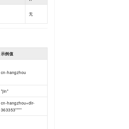
t.diy 一步搞定创意建站
构建大模型应用的安全防护体系
通过自然语言交互简化开发流程,全栈开发支持
通过阿里云安全产品对 AI 应用进行安全防护
无
示例值
cn-hangzhou
*jin*
cn-hangzhou+dir-
363353****