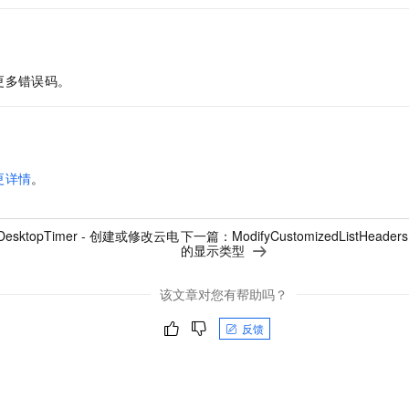
更多错误码。
更详情
。
yDesktopTimer - 创建或修改云电
下一篇：
ModifyCustomizedListHe
的显示类型
该文章对您有帮助吗？
反馈