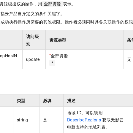
一个 AI 助手
即刻拥有 DeepSeek-R1 满血版
超强辅助，Bol
资源级授权的操作，用
表示。
全部资源
在企业官网、通讯软件中为客户提供 AI 客服
多种方案随心选，轻松解锁专属 DeepSeek
是指云产品自身定义的条件关键字。
指成功执行操作所需要的其他权限。操作者必须同时具备关联操作的权
访问级
资源类型
条
别
topHostN
*
全部资源
update
无
*
类型
必填
描述
地域 ID。可以调用
string
是
DescribeRegions
获取无影云
电脑支持的地域列表。