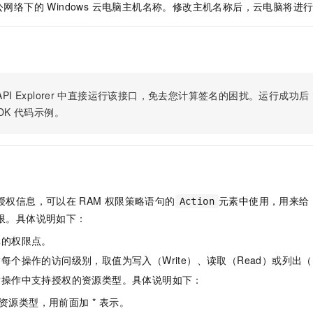
服务生态伙伴
视觉 Coding、空间感知、多模态思考等全面升级
1M上下文，专为长程任务能力而生
办公网络下的 Windows 云电脑主机名称。修改主机名称后，云电脑将进
云工开物
企业应用
Night Plan 支持 Qwen 3.8-Max
AI 办公
NEW
Red Hat
30+ 款产品免费体验
夜间 5 折，Qwen/Meoo/TokenPlan 客户专享
AI智能应用
科研合作
ERP
堂（旗舰版）
SUSE
智能客服
AI 应用构建
大模型原生
CRM
2个月
自动承接线索
建站小程序
Qoder
大模型服务平台百炼-应用模版
OA 办公系统
HOT
NEW
PI Explorer
中直接运行该接口，免去您计算签名的困扰。运行成功后，OpenA
面向真实软件
个人版上线、团队版降价；千问3.8-Max首发发尝鲜
丰富多元化的应用模版和解决方案
DK
代码示例。
力提升
财税管理
模板建站
万有无界
大模型服务平台百炼-智能体
400电话
定制建站
的模型效果
灵活可视化地构建企业级 Agent
方案
广告营销
模板小程序
秒悟
人工智能平台 PAI
定制小程序
云端极速 AI 
新一代 AI 视频生成模型，深度适配广告营销等场景
AI Native 的算法工程平台，一站式完成建模、训练、推理服务部署
授权信息，可以在
RAM
权限策略语句的
元素中使用，用来给
Action
APP 开发
限。具体说明如下：
体的权限点。
建站系统
每个操作的访问级别，取值为写入（Write）、读取（Read）或列出（L
AI 应用
10分钟微调：让0.6B模型媲美235B模型
多模态数据信
指操作中支持授权的资源类型。具体说明如下：
依托云原生高可用架构,实现Dify私有化部署
用1%尺寸在特定领域达到大模型90%以上效果
资源类型，用前面加 * 表示。