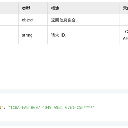
类型
描述
示
object
返回信息集合。
1C
string
请求 ID。
A9
d"
:
"1CBAFFAB-B697-4049-A9B1-67E1FC5F****"