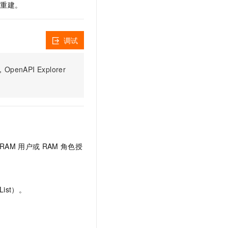
文戏情感细腻自然，动作戏激烈拳拳到肉，实现更强表演能力
支持中英文自由切换，具备更强的噪声鲁棒性
行重建。
云聚AI 严选权益
SSL 证书
，一键激活高效办公新体验
精选AI产品，从模型到应用全链提效
堡垒机
AI 用量加速计划
调试
应用
防火墙
、识别商机，让客服更高效、服务更出色。
新老同享，达量后返
千问办公
主机安全
NEW
PI Explorer
的智能体编程平台
一站式AI生产力平台
AI 应用及服务市场
伶鹊
企业级人与Agent协作平台，接入和调度多个数字员工
智能客服平台，对话机器人、对话分析、智能外呼
AI 应用
大模型服务平台百炼 - 全妙
大模型
应用创作平台
多模态内容创作工具，已接入 DeepSeek
RAM
用户或
RAM
角色授
自然语言处理
数据标注
ist）。
机器学习
息提取
与 AI 智能体进行实时音视频通话
从文本、图片、视频中提取结构化的属性信息
构建支持视频理解的 AI 音视频实时通话应用