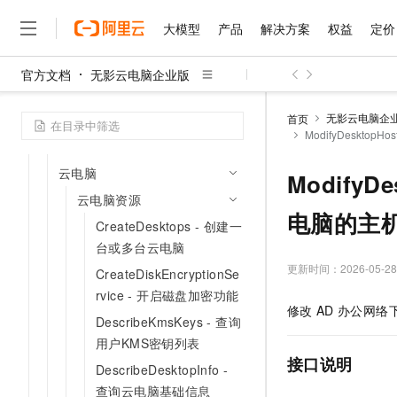
授权信息
大模型
产品
解决方案
权益
定价
API目录
地域
官方文档
无影云电脑企业版
询价
大模型
产品
解决方案
权益
定价
云市场
伙伴
服务
了解阿里云
精选产品
精选解决方案
普惠上云
产品定价
精选商城
成为销售伙伴
售前咨询
为什么选择阿里云
千问AI平台
无影云电脑企
首页
办公网络（原工作区）
了解云产品的定价详情
ModifyDeskto
大模型服务平台百炼
千问办公，解锁你的工作
普惠上云 官方力荐
分销伙伴
在线服务
网站建设
什么是云计算
大
目录
大模型服务与应用平台
企业级Agent产品，直接
云服务器38元/年起，超
咨询伙伴
多端小程序
技术领先
云电脑
ModifyD
云上成本管理
售后服务
千问大模型
Agency Agents：拥
官方推荐返现计划
大模型
大模型
精选产品
精选解决方案
云电脑资源
Salesforce 国际版订阅
稳定可靠
管理和优化成本
多元化、高性能、安全可靠
推荐新用户得奖励，单订单
电脑的主
销售伙伴合作计划
自助服务
CreateDesktops - 创建一
友盟天域
安全合规
人工智能与机器学习
AI
文本生成
无影云电脑
HappyHorse 打造一
云工开物
台或多台云电脑
无影生态合作计划
在线服务
观测云
分析师报告
随时随地安全接入的云上超
高校专属算力普惠，学生认
更新时间：
2026-05-28
计算
互联网应用开发
CreateDiskEncryptionSe
Qwen3.8-Max
HOT
Salesforce On Alibaba C
工单服务
rvice - 开启磁盘加密功能
智能体时代全能旗舰模型
Tuya 物联网平台阿里云
研究报告与白皮书
云解析DNS
快速拥有专属 OpenClaw
Consulting Partner 合
大数据
容器
修改
AD
办公网络
免费试用
短信专区
DescribeKmsKeys - 查询
蓝凌 OA
Qwen3.7-Plus
AI 大模型销售与服务生
现代化应用
用户KMS密钥列表
存储
天池大赛
能看、能想、能动手的多模
云原生大数据计算服务 Max
解决方案免费试用 新老
电子合同
接口说明
DescribeDesktopInfo -
面向分析的企业级SaaS模
最高领取价值200元试用
安全
网络与CDN
AI 算法大赛
Qwen3-VL-Plus
查询云电脑基础信息
畅捷通