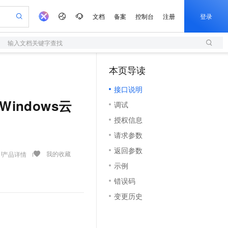
文档
备案
控制台
注册
登录
输入文档关键字查找
验
作计划
器
AI 活动
专业服务
服务伙伴合作计划
开发者社区
加入我们
服务平台百炼
阿里云 OPC 创新助力计划
本页导读
（0）
一站式生成采购清单，支持单品或批量购买
S
io：打造专属 AI 语音助手
S产品伙伴计划（繁花）
峰会
造的大模型服务与应用开发平台
轻量应用服务器
一句话生成原生可编辑精美 PPT 文稿
AI 生产力先锋
Al MaaS 服务伙伴赋能合作
域名
博文
Careers
至高可申请百万元
接口说明
性可伸缩的云计算服务
开启高性价比 AI 编程新体验
Qwen-Audio-3.0-Realtime 端到端实时语音角色扮演
输入一句话想法, 轻松生成专业的 PPT
先锋实践拓展 AI 生产力的边界
快速构建应用程序和网站，即刻迈出上云第一步
Token 补贴，五大权
计划
海大会
伙伴信用分合作计划
商标
问答
社会招聘
下Windows云
调试
益加速 OPC 成功
S
eek-V4-Pro
数字证书管理服务（原SSL证书）
一键部署幻兽帕鲁游戏服务器
飞天发布时刻
HOT
划
备案
电子书
校园招聘
授权信息
pSeek-V4-Pro
视频创作，一键激活电商全链路生产力
全托管，含MySQL、PostgreSQL、SQL Server、MariaDB多引擎
实现全站HTTPS，呈现可信的WEB访问
一键购买专属联机服务器，轻松开启游戏
所见，即是所愿
更多支持
划
公司注册
镜像站
请求参数
视频生成
语音识别与合成
专属 QwenPaw
短信服务
漫剧工坊：一站式动画创作平台
AI 实训营
HOT
合作伙伴培训与认证
返回参数
划
上云迁移
的智能体编程平台
站生成，高效打造优质广告素材
从聊天伙伴进化为能主动干活的本地数字员工
快速生产连贯的高质量长漫剧
从基础到进阶，Agent 创客手把手教你
国内短信简单易用，安全可靠，秒级触达，全球覆盖200+国家和地区。
我的收藏
产品详情
e-1.1-T2V
Qwen3-TTS-Flash
lScope
我要反馈
查询合作伙伴
示例
畅细腻的高质量视频
离线语音合成大模型，多语言方言自适应，低延迟高稳定
n Alibaba Cloud ISV 合作
代维服务
olarDB
建企业门户网站
大数据开发治理平台 DataWorks
10 分钟搭建微信、支付宝小程序
错误码
创新加速
ope
登录合作伙伴管理后台
我要建议
站，无忧落地极速上线
以可视化方式快速构建移动和 PC 门户网站
100%兼容MySQL、PostgreSQL，兼容Oracle，支持集中和分布式
高效部署网站，快速应用到小程序
Data Agent 驱动的一站式 Data+AI 开发治理平台
e-1.1-I2V
Cosyvoice-V3-Flash
变更历史
安全
畅自然，细节丰富
高表现力语音合成大模型，语音克隆听感自然
我要投诉
上云场景组合购
伴
边界网络安全防护产品
漫剧创作，剧本、分镜、视频高效生成
覆盖90%+业务场景，专享组合折扣价
2V
VPN
Fun-ASR