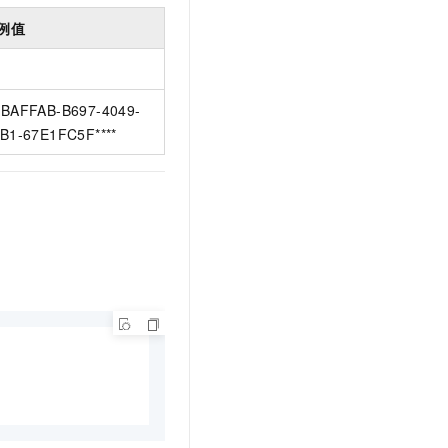
例值
BAFFAB-B697-4049-
B1-67E1FC5F****