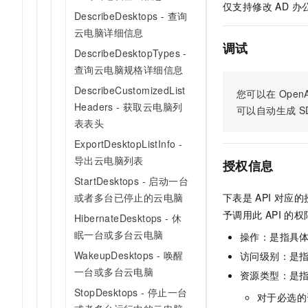
仅支持修改 AD 
AI 产品 免费试用
网络
安全
云开发大赛
DescribeDesktops - 查询
Tableau 订阅
1亿+ 大模型 tokens 和 
云电脑详细信息
可观测
入门学习赛
中间件
AI空中课堂在线直播课
调试
DescribeDesktopTypes -
140+云产品 免费试用
大模型服务
上云与迁云
查询云电脑规格详细信息
产品新客免费试用，最长1
数据库
生态解决方案
千问AI平台-Token Plan
DescribeCustomizedList
您可以在
OpenA
企业出海
大模型ACA认证体验
大数据计算
Headers - 获取云电脑列
可以自动生成
S
助力企业全员 AI 认知与能
行业生态解决方案
政企业务
表表头
媒体服务
千问AI平台-模型体验
开发者生态解决方案
ExportDesktopListInfo -
在线体验全尺寸、多种模态
企业服务与云通信
导出云电脑列表
AI 开发和 AI 应用解决
授权信息
Happy 系列大模型
StartDesktops - 启动一台
域名与网站
或者多台已停止的云电脑
下表是
API
对应的
终端用户计算
予调用此
API
的权
HibernateDesktops - 休
眠一台或多台云电脑
操作：是指具
Serverless
大模型解决方案
WakeupDesktops - 唤醒
访问级别：是指
开发工具
一台或多台云电脑
快速部署 Dify，高效搭建 
资源类型：是
StopDesktops - 停止一台
迁移与运维管理
对于必选的