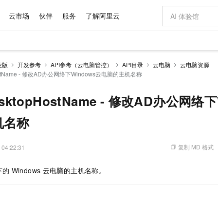
云市场
伙伴
服务
了解阿里云
AI 特惠
数据与 API
成为产品伙伴
企业增值服务
最佳实践
价格计算器
AI 场景体
基础软件
产品伙伴合
阿里云认证
市场活动
配置报价
大模型
业版
开发参考
API参考（云电脑管控）
API目录
云电脑
云电脑资源
自助选配和估算价格
pHostName - 修改AD办公网络下Windows云电脑的主机名称
新方式
域名与网站
睿译宝，AI翻译排版一步到位
智启 AI 普惠权益
产品生态集成认证中心
企业支持计划
云上春晚
千问官方 MaaS 平台，为开发者和 Agent 而生，新用户赠送 1 亿 + tokens 额度
云服务器 EC
Qwen Aud
AI Coding
阿里云Maa
2026 阿里云
为企业打
数据集
Windows
大模型认证
模型
NEW
NEW
交付可用成果
值低价云产品抢先购
提供智能易用的域名与建站服务
上传文档即自动完成翻译和格式还原
至高享 1亿+免费 tokens，加速 Al 应用落地
安全可靠、弹
智能编程，一键
产品生态伙伴
专家技术服务
云上奥运之旅
弹性计算合作
阿里云中企出
手机三要素
宝塔 Linux
全部认证
esktopHostName - 修改AD办公网络
价格优势
有专属领域专家
对象存储 OSS
GLM-5.2：长任务时代开源旗舰模型
阿里云 OPC 创新助力计划
云数据库 RD
即刻拥有 DeepS
AI 电商营销
产品生态伙伴工作台
企业增值服务台
云栖战略参考
云存储合作计
云栖大会
身份实名认证
CentOS
训练营
推动算力普惠，释放技术红利
的大模型服务
最高返9万
多领域专家智能体,一键组建 AI 虚拟交付团队
至高百万元 Token 补贴，加速一人公司成长
稳定、安全、高性价比、高性能的云存储服务
真正可用的 1M 上下文,一次完成代码全链路开发
轻松解锁专属 Dee
从图文生成到
机名称
云上的中国
数据库合作计
活动全景
短信
Docker
图片和
站式影视创作平台
人工智能平台 PAI
Hermes Agent，打造自进化智能体
Token Plan 模型订阅计划
Qoder
5 分钟轻松部署
AI 广告创作
企业成长
大模型
NEW
信息公告
看见新力量
云网络合作计
OCR 文字识别
JAVA
级电脑
证享300元代金券
可视化编排打通从文字构思到成片全链路闭环
一站式AI开发、训练和推理服务
自主进化，持久记忆，越用越聪明
Qwen3.8-Max 首发尝鲜，限时加量 10 倍，夜间低至2折
面向真实软件
图文、视频一
复制 MD 格式
 04:22:31
Kimi-K3
HappyHors
NEW
魔搭 Mode
loud
服务实践
官网公告
Kimi 最新旗舰模型，长程编程与推理利器
让文字生成流
金融模力时刻
Salesforce O
版
发票查验
全能环境
Qoder CN
Claude Code + GStack 打造工程团队
千问办公，限时限量积分加倍
云原生数据库 P
低代码高效构
AI 建站
NEW
作计划
下的
Windows
云电脑的主机名称。
计划
创新中心
魔搭 ModelSc
健康状态
让AI从“聊天伙伴”进化为能干活的“数字员工”
覆盖公网/内网、递归/权威、移动APP等全场景解析服务
安装技能 GStack，拥有专属 AI 工程团队
你的AI工作搭子，覆盖日常办公高频场景
基于千问大模型等，支持代码智能生成、研发智能问答
0 代码专业建
客户案例
天气预报查询
操作系统
Deepseek-v4-pro
HappyHors
态合作计划
态智能体模型
旗舰 MoE 大模型，百万上下文与顶尖推理能力
图生视频，流
Compute
同享
容器服务 Kubernetes 版 ACK
万小智 AI 建站低至 15元/月
云防火墙
AI 短剧/漫剧
快递物流查询
WordPress
成为服务伙
高校合作
式云数据仓库
点，立即开启云上创新
提供一站式管理容器应用的 K8s 服务
送.CN域名，送备案服务码
云原生的云上
AI助力短剧
GLM-5.2
Wan2.7-T
Ubuntu