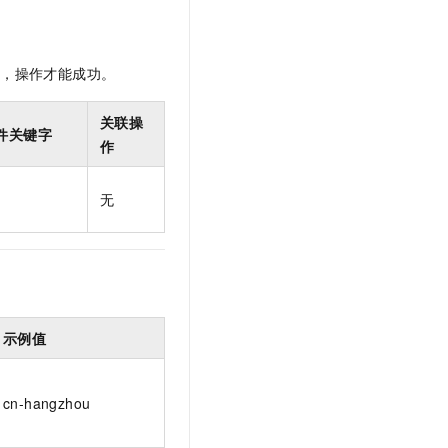
t.diy 一步搞定创意建站
构建大模型应用的安全防护体系
通过自然语言交互简化开发流程,全栈开发支持
通过阿里云安全产品对 AI 应用进行安全防护
限，操作才能成功。
关联操
件关键字
作
无
示例值
cn-hangzhou