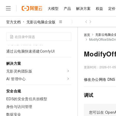
自动设置用户网卡DNS
大模型
产品
解决方案
权益
定价
通过CEN实现ECS和无影云电脑网络互
通
官方文档
无影云电脑企业版
大模型
产品
解决方案
权益
定价
云市场
伙伴
服务
了解阿里云
精选产品
精选解决方案
普惠上云
产品定价
精选商城
成为销售伙伴
售前咨询
为什么选择阿里云
无影办公网络接入Private DNS以实现
千问AI平台
无影云电脑企
首页
内网域名管理
了解云产品的定价详情
ModifyOfficeSi
大模型服务平台百炼
千问办公，解锁你的工作
普惠上云 官方力荐
分销伙伴
在线服务
网站建设
什么是云计算
大
通过虚拟网桥部署插件
大模型服务与应用平台
企业级Agent产品，直接
云服务器38元/年起，超
咨询伙伴
多端小程序
技术领先
通过云电脑快速搭建ComfyUI
ModifyO
云上成本管理
售后服务
千问大模型
Agency Agents：拥
官方推荐返现计划
大模型
大模型
精选产品
精选解决方案
Salesforce 国际版订阅
稳定可靠
管理和优化成本
多元化、高性能、安全可靠
推荐新用户得奖励，单订单
解决方案
销售伙伴合作计划
自助服务
更新时间：
2026-01-05
友盟天域
安全合规
人工智能与机器学习
AI
文本生成
无影灵构团队版
无影云电脑
HappyHorse 打造一
云工开物
无影生态合作计划
在线服务
观测云
分析师报告
随时随地安全接入的云上超
高校专属算力普惠，学生认
AI 管理中心
计算
互联网应用开发
修改办公网络
DNS
Qwen3.8-Max
HOT
Salesforce On Alibaba C
工单服务
智能体时代全能旗舰模型
Tuya 物联网平台阿里云
研究报告与白皮书
云解析DNS
快速拥有专属 OpenClaw
Consulting Partner 合
大数据
容器
安全合规
免费试用
短信专区
调试
蓝凌 OA
Qwen3.7-Plus
AI 大模型销售与服务生
EDS的安全责任共担模型
现代化应用
存储
天池大赛
能看、能想、能动手的多模
云原生大数据计算服务 Max
解决方案免费试用 新老
电子合同
身份与访问管理
面向分析的企业级SaaS模
最高领取价值200元试用
安全
网络与CDN
您可以在
OpenA
AI 算法大赛
Qwen3-VL-Plus
数据安全
畅捷通