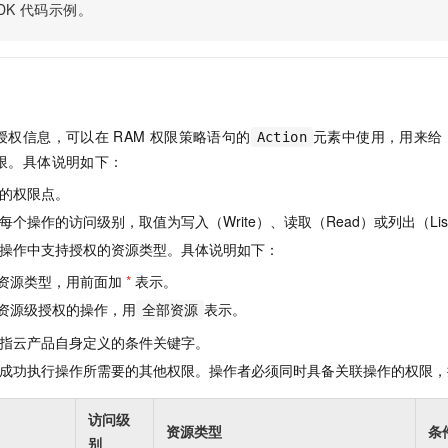
服务生态伙伴
视觉 Coding、空间感知、多模态思考等全面升级
1M上下文，专为长程任务能力而生
DK
代码示例。
云工开物
企业应用
Night Plan 支持 Qwen 3.8-Max
AI 办公
NEW
Red Hat
30+ 款产品免费体验
夜间 5 折，Qwen/Meoo/TokenPlan 客户专享
AI智能应用
科研合作
ERP
堂（旗舰版）
SUSE
智能客服
AI 应用构建
大模型原生
CRM
2个月
自动承接线索
建站小程序
Qoder
大模型服务平台百炼-应用模版
OA 办公系统
HOT
NEW
授权信息，可以在
RAM
权限策略语句的
元素中使用，用来给
Action
面向真实软件
个人版上线、团队版降价；千问3.8-Max首发发尝鲜
丰富多元化的应用模版和解决方案
限。具体说明如下：
力提升
财税管理
模板建站
万有无界
大模型服务平台百炼-智能体
的权限点。
400电话
定制建站
的模型效果
灵活可视化地构建企业级 Agent
个操作的访问级别，取值为写入（Write）、读取（Read）或列出（Lis
方案
广告营销
模板小程序
操作中支持授权的资源类型。具体说明如下：
秒悟
人工智能平台 PAI
定制小程序
云端极速 AI 
新一代 AI 视频生成模型，深度适配广告营销等场景
AI Native 的算法工程平台，一站式完成建模、训练、推理服务部署
资源类型，用前面加
*
表示。
资源级授权的操作，用
表示。
APP 开发
全部资源
指云产品自身定义的条件关键字。
建站系统
成功执行操作所需要的其他权限。操作者必须同时具备关联操作的权限，
AI 应用
10分钟微调：让0.6B模型媲美235B模型
多模态数据信
访问级
依托云原生高可用架构,实现Dify私有化部署
用1%尺寸在特定领域达到大模型90%以上效果
资源类型
条
别