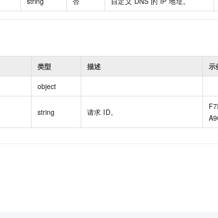
string
否
自定义 DNS 的 IP 地址。
类型
描述
示
object
F7
string
请求 ID。
A9