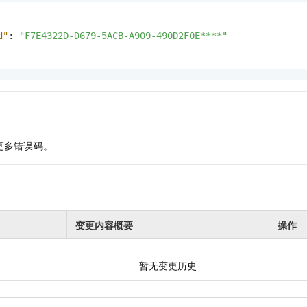
d"
:
"F7E4322D-D679-5ACB-A909-490D2F0E****"
更多错误码。
变更内容概要
操作
暂无变更历史