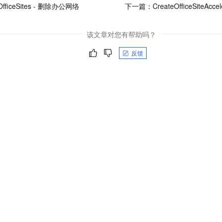
eOfficeSites - 删除办公网络
下一篇：
CreateOfficeSiteAc
该文章对您有帮助吗？
反馈