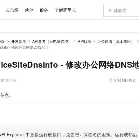
云市场
伙伴
服务
了解阿里云
AI 特惠
数据与 API
成为产品伙伴
企业增值服务
最佳实践
价格计算器
AI 场景体
基础软件
产品伙伴合
阿里云认证
市场活动
配置报价
大模型
业版
开发参考
API参考（云电脑管控）
API目录
办公网络（原工作区）
自助选配和估算价格
teDnsInfo - 修改办公网络DNS地址
新方式
域名与网站
睿译宝，AI翻译排版一步到位
智启 AI 普惠权益
产品生态集成认证中心
企业支持计划
云上春晚
千问官方 MaaS 平台，为开发者和 Agent 而生，新用户赠送 1 亿 + tokens 额度
云服务器 EC
AI Coding
阿里云Maa
2026 阿里云
为企业打
数据集
Windows
大模型认证
模型
NEW
交付可用成果
值低价云产品抢先购
提供智能易用的域名与建站服务
上传文档即自动完成翻译和格式还原
至高享 1亿+免费 tokens，加速 Al 应用落地
安全可靠、弹
智能编程，一键
产品生态伙伴
专家技术服务
云上奥运之旅
弹性计算合作
阿里云中企出
手机三要素
宝塔 Linux
全部认证
fficeSiteDnsInfo - 修改办公网络DNS
价格优势
有专属领域专家
对象存储 OSS
GLM-5.2：长任务时代开源旗舰模型
阿里云 OPC 创新助力计划
云数据库 RD
即刻拥有 DeepS
AI 电商营销
产品生态伙伴工作台
企业增值服务台
云栖战略参考
云存储合作计
云栖大会
身份实名认证
CentOS
训练营
推动算力普惠，释放技术红利
的大模型服务
最高返9万
多领域专家智能体,一键组建 AI 虚拟交付团队
至高百万元 Token 补贴，加速一人公司成长
稳定、安全、高性价比、高性能的云存储服务
真正可用的 1M 上下文,一次完成代码全链路开发
轻松解锁专属 Dee
从图文生成到
复制 MD 格式
 07:27:29
云上的中国
数据库合作计
活动全景
短信
Docker
图片和
站式影视创作平台
人工智能平台 PAI
Hermes Agent，打造自进化智能体
Token Plan 模型订阅计划
Qoder
5 分钟轻松部署
AI 广告创作
企业成长
大模型
NEW
信息公告
看见新力量
云网络合作计
OCR 文字识别
JAVA
级电脑
证享300元代金券
可视化编排打通从文字构思到成片全链路闭环
一站式AI开发、训练和推理服务
自主进化，持久记忆，越用越聪明
Qwen3.8-Max 首发尝鲜，限时加量 10 倍，夜间低至2折
面向真实软件
图文、视频一
信息。
Kimi-K3
HappyHors
NEW
魔搭 Mode
loud
服务实践
官网公告
Kimi 最新旗舰模型，长程编程与推理利器
让文字生成流
金融模力时刻
Salesforce O
版
发票查验
全能环境
Qoder CN
Claude Code + GStack 打造工程团队
千问办公，限时限量积分加倍
云原生数据库 P
低代码高效构
AI 建站
NEW
作计划
计划
创新中心
魔搭 ModelSc
健康状态
让AI从“聊天伙伴”进化为能干活的“数字员工”
覆盖公网/内网、递归/权威、移动APP等全场景解析服务
安装技能 GStack，拥有专属 AI 工程团队
你的AI工作搭子，覆盖日常办公高频场景
基于千问大模型等，支持代码智能生成、研发智能问答
0 代码专业建
客户案例
天气预报查询
操作系统
Deepseek-v4-pro
HappyHors
态合作计划
态智能体模型
旗舰 MoE 大模型，百万上下文与顶尖推理能力
图生视频，流
Compute
同享
容器服务 Kubernetes 版 ACK
万小智 AI 建站低至 15元/月
云防火墙
AI 短剧/漫剧
快递物流查询
WordPress
成为服务伙
高校合作
式云数据仓库
点，立即开启云上创新
提供一站式管理容器应用的 K8s 服务
送.CN域名，送备案服务码
云原生的云上
AI助力短剧
PI Explorer
中直接运行该接口，免去您计算签名的困扰。运行成功后，OpenA
GLM-5.2
Wan2.7-T
Ubuntu