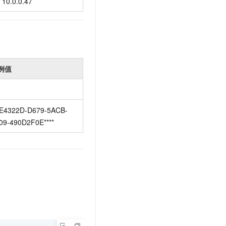
10.0.0.47
例值
E4322D-D679-5ACB-
09-490D2F0E****