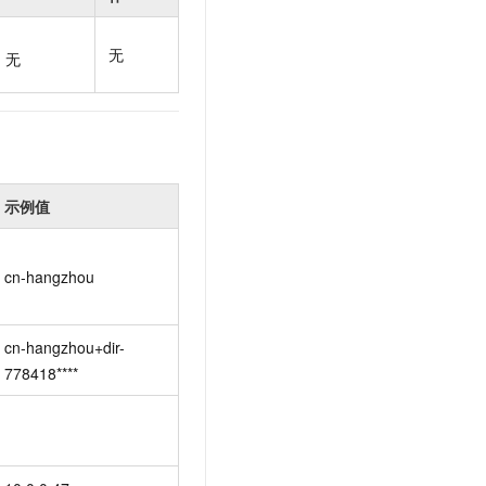
t.diy 一步搞定创意建站
构建大模型应用的安全防护体系
通过自然语言交互简化开发流程,全栈开发支持
通过阿里云安全产品对 AI 应用进行安全防护
无
无
示例值
cn-hangzhou
cn-hangzhou+dir-
778418****