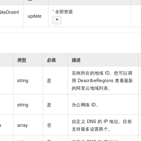
一个 AI 助手
即刻拥有 DeepSeek-R1 满血版
超强辅助，Bol
在企业官网、通讯软件中为客户提供 AI 客服
多种方案随心选，轻松解锁专属 DeepSeek
*
全部资源
SiteDnsInf
update
*
类型
必填
描述
实例所在的地域 ID。您可以调
string
是
用 DescribeRegions 查看最新
的阿里云地域列表。
string
是
办公网络 ID。
自定义 DNS 的 IP 地址。目前
s
array
否
支持最多设置两个。