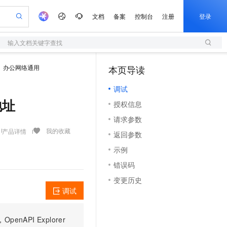
文档
备案
控制台
注册
登录
输入文档关键字查找
验
作计划
器
AI 活动
专业服务
服务伙伴合作计划
开发者社区
加入我们
服务平台百炼
阿里云 OPC 创新助力计划
办公网络通用
本页导读
（0）
一站式生成采购清单，支持单品或批量购买
S
S产品伙伴计划（繁花）
峰会
造的大模型服务与应用开发平台
Qwen Audio：打造专属 AI 语音助手
轻量应用服务器
一句话生成原生可编辑精美 PPT 文稿
AI 生产力先锋
Al MaaS 服务伙伴赋能合作
域名
博文
Careers
NEW
至高可申请百万元
调试
性可伸缩的云计算服务
开启高性价比 AI 编程新体验
Qwen-Audio-3.0-Realtime 端到端实时语音角色扮演
输入一句话想法, 轻松生成专业的 PPT
先锋实践拓展 AI 生产力的边界
快速构建应用程序和网站，即刻迈出上云第一步
Token 补贴，五大权
计划
海大会
伙伴信用分合作计划
商标
问答
社会招聘
地址
授权信息
益加速 OPC 成功
S
eek-V4-Pro
数字证书管理服务（原SSL证书）
一键部署幻兽帕鲁游戏服务器
飞天发布时刻
HOT
划
备案
电子书
校园招聘
请求参数
pSeek-V4-Pro
视频创作，一键激活电商全链路生产力
全托管，含MySQL、PostgreSQL、SQL Server、MariaDB多引擎
实现全站HTTPS，呈现可信的WEB访问
一键购买专属联机服务器，轻松开启游戏
所见，即是所愿
更多支持
我的收藏
产品详情
划
公司注册
镜像站
返回参数
视频生成
语音识别与合成
专属 QwenPaw
短信服务
漫剧工坊：一站式动画创作平台
AI 实训营
HOT
合作伙伴培训与认证
示例
划
上云迁移
的智能体编程平台
站生成，高效打造优质广告素材
从聊天伙伴进化为能主动干活的本地数字员工
快速生产连贯的高质量长漫剧
从基础到进阶，Agent 创客手把手教你
国内短信简单易用，安全可靠，秒级触达，全球覆盖200+国家和地区。
e-1.1-T2V
Qwen3-TTS-Flash
lScope
我要反馈
查询合作伙伴
错误码
畅细腻的高质量视频
离线语音合成大模型，多语言方言自适应，低延迟高稳定
n Alibaba Cloud ISV 合作
代维服务
olarDB
建企业门户网站
大数据开发治理平台 DataWorks
10 分钟搭建微信、支付宝小程序
变更历史
创新加速
ope
登录合作伙伴管理后台
我要建议
站，无忧落地极速上线
以可视化方式快速构建移动和 PC 门户网站
100%兼容MySQL、PostgreSQL，兼容Oracle，支持集中和分布式
高效部署网站，快速应用到小程序
Data Agent 驱动的一站式 Data+AI 开发治理平台
e-1.1-I2V
Cosyvoice-V3-Flash
调试
安全
畅自然，细节丰富
高表现力语音合成大模型，语音克隆听感自然
我要投诉
上云场景组合购
伴
边界网络安全防护产品
漫剧创作，剧本、分镜、视频高效生成
覆盖90%+业务场景，专享组合折扣价
PI Explorer
2V
VPN
Fun-ASR