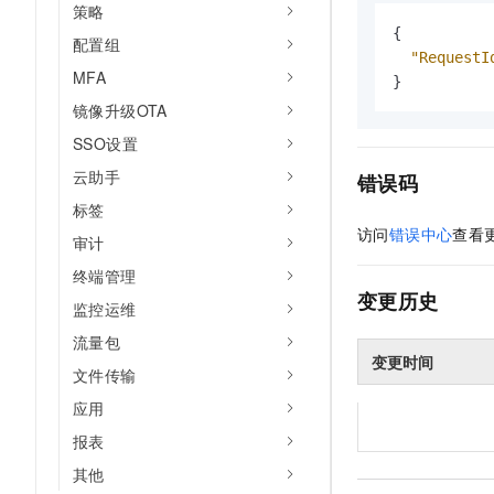
策略
{
配置组
"RequestI
MFA
}
镜像升级OTA
SSO设置
云助手
错误码
标签
访问
错误中心
查看
审计
终端管理
变更历史
监控运维
流量包
变更时间
文件传输
应用
报表
其他