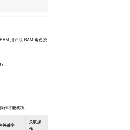
文戏情感细腻自然，动作戏激烈拳拳到肉，实现更强表演能力
支持中英文自由切换，具备更强的噪声鲁棒性
云聚AI 严选权益
SSL 证书
，一键激活高效办公新体验
精选AI产品，从模型到应用全链提效
堡垒机
AI 用量加速计划
应用
防火墙
、识别商机，让客服更高效、服务更出色。
新老同享，达量后返
千问办公
主机安全
NEW
RAM
用户或
RAM
角色授
的智能体编程平台
一站式AI生产力平台
AI 应用及服务市场
伶鹊
企业级人与Agent协作平台，接入和调度多个数字员工
智能客服平台，对话机器人、对话分析、智能外呼
t）。
AI 应用
大模型服务平台百炼 - 全妙
大模型
应用创作平台
多模态内容创作工具，已接入 DeepSeek
自然语言处理
数据标注
操作才能成功。
机器学习
息提取
与 AI 智能体进行实时音视频通话
关联操
从文本、图片、视频中提取结构化的属性信息
构建支持视频理解的 AI 音视频实时通话应用
件关键字
作