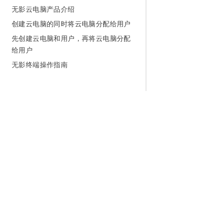
无影云电脑产品介绍
创建云电脑的同时将云电脑分配给用户
先创建云电脑和用户，再将云电脑分配
给用户
无影终端操作指南
为什么选择阿里云
大模型
产品和定
什么是云计算
千问大模型
全部产品
全球基础设施
大模型服务
免费试用
技术领先
AI应用构建
产品动态