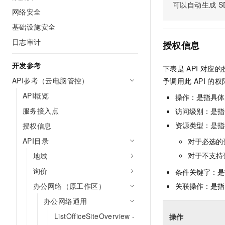
可以自动生成
S
AI 产品 免费试用
网络
安全
云开发大赛
网络安全
Tableau 订阅
1亿+ 大模型 tokens 和 
基础设施安全
可观测
入门学习赛
中间件
AI空中课堂在线直播课
140+云产品 免费试用
日志审计
大模型服务
授权信息
上云与迁云
产品新客免费试用，最长1
数据库
生态解决方案
开发参考
千问AI平台-Token Plan
下表是
API
对应的
企业出海
大模型ACA认证体验
大数据计算
API参考（云电脑管控）
予调用此
API
的权
助力企业全员 AI 认知与能
行业生态解决方案
政企业务
媒体服务
API概览
千问AI平台-模型体验
操作：是指具体
开发者生态解决方案
在线体验全尺寸、多种模态
服务接入点
访问级别：是指每
企业服务与云通信
AI 开发和 AI 应用解决
资源类型：是指
授权信息
Happy 系列大模型
域名与网站
API目录
对于必选的
终端用户计算
对于不支持
地域
询价
条件关键字：是
Serverless
大模型解决方案
办公网络（原工作区）
关联操作：是指
开发工具
快速部署 Dify，高效搭建 
办公网络通用
迁移与运维管理
ListOfficeSiteOverview -
操作