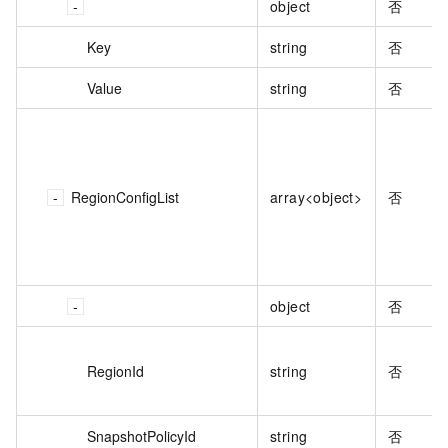
object
否
Key
string
否
Value
string
否
RegionConfigList
array<object>
否
object
否
RegionId
string
否
SnapshotPolicyId
string
否