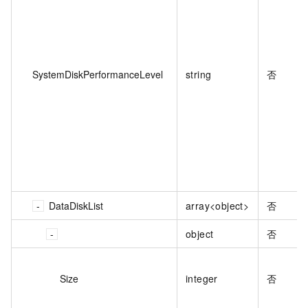
SystemDiskPerformanceLevel
string
否
DataDiskList
array<object>
否
object
否
Size
integer
否