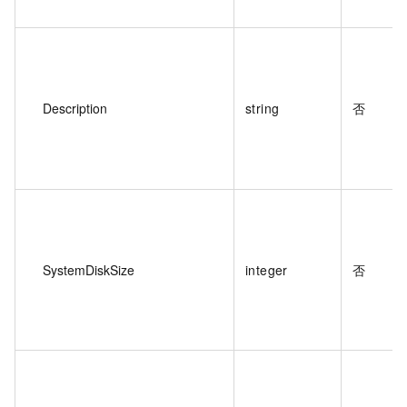
Description
string
否
SystemDiskSize
integer
否