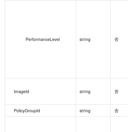
PerformanceLevel
string
否
ImageId
string
否
PolicyGroupId
string
否