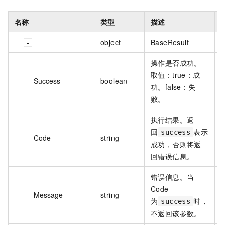
名称
类型
描述
object
BaseResult
操作是否成功。
取值：true：成
Success
boolean
t
功。false：失
败。
执行结果。返
回
表示
success
Code
string
s
成功，否则将返
回错误信息。
错误信息。当
Code
Message
string
s
为
时，
success
不返回该参数。