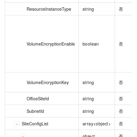
ResourceInstanceType
string
否
VolumeEncryptionEnable
boolean
否
VolumeEncryptionKey
string
否
OfficeSiteId
string
否
SubnetId
string
否
SiteConfigList
array<object>
否
object
否