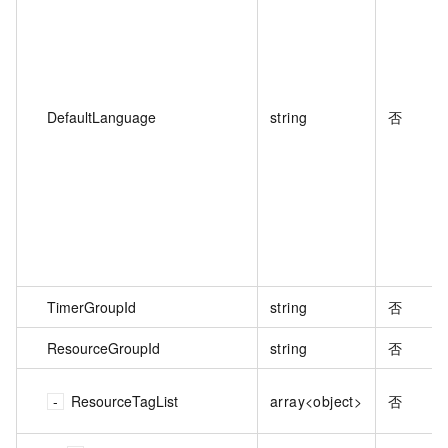
DefaultLanguage
string
否
TimerGroupId
string
否
ResourceGroupId
string
否
ResourceTagList
array<object>
否