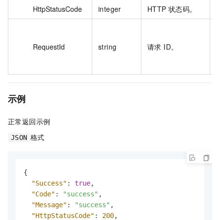
HttpStatusCode
integer
HTTP 状态码。
B
RequestId
string
请求 ID。
6
示例
正常返回示例
格式
JSON
{
"Success"
:
true
,
"Code"
:
"success"
,
"Message"
:
"success"
,
"HttpStatusCode"
:
200
,