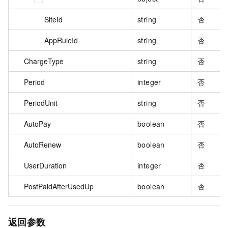
SiteId
string
否
AppRuleId
string
否
ChargeType
string
否
Period
integer
否
PeriodUnit
string
否
AutoPay
boolean
否
AutoRenew
boolean
否
UserDuration
integer
否
PostPaidAfterUsedUp
boolean
否
返回参数