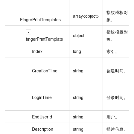
指纹模板对
array<object>
FingerPrintTemplates
象。
指纹模板对
object
fingerPrintTemplate
象。
Index
long
索引。
CreationTime
string
创建时间。
LoginTime
string
登录时间。
EndUserId
string
用户。
Description
string
描述信息。