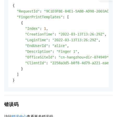
{

"RequestId"
: 
"9C1D3FBE-84E1-5ABB-AD98-2003AC71**
"FingerPrintTemplates"
: [

    {

"Index"
: 
1
,

"CreationTime"
: 
"2022-03-13T13:26:29Z"
,

"LoginTime"
: 
"2022-03-13T13:26:29Z"
,

"EndUserId"
: 
"alice"
,

"Description"
: 
"Finger 1"
,

"OfficeSiteId"
: 
"cn-hangzhou+dir-074949****"
"ClientId"
: 
"2258a3d5-b8f8-4d79-a221-eaecf21
    }

  ]

}
错误码
访问
错误中心
查看更多错误码。