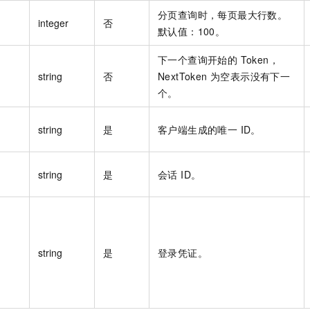
一个 AI 助手
即刻拥有 DeepSeek-R1 满血版
超强辅助，Bol
分页查询时，每页最大行数。
integer
否
在企业官网、通讯软件中为客户提供 AI 客服
多种方案随心选，轻松解锁专属 DeepSeek
默认值：100。
下一个查询开始的 Token，
string
否
NextToken 为空表示没有下一
个。
string
是
客户端生成的唯一 ID。
string
是
会话 ID。
string
是
登录凭证。