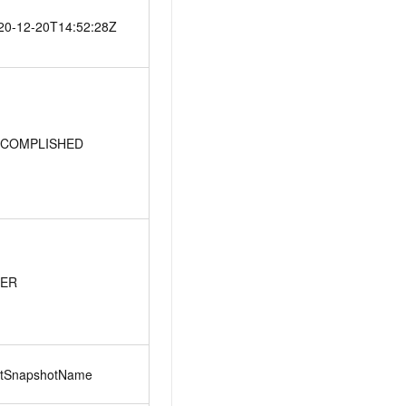
20-12-20T14:52:28Z
COMPLISHED
ER
stSnapshotName