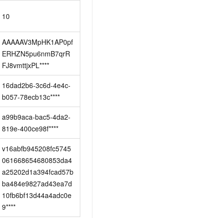
t.diy 一步搞定创意建站
构建大模型应用的安全防护体系
10
通过自然语言交互简化开发流程,全栈开发支持
通过阿里云安全产品对 AI 应用进行安全防护
AAAAAV3MpHK1AP0pf
ERHZN5pu6nmB7qrR
FJ8vmttjxPL****
16dad2b6-3c6d-4e4c-
b057-78ecb13c****
a99b9aca-bac5-4da2-
819e-400ce98f****
v16abfb945208fc5745
061668654680853da4
a25202d1a394fcad57b
ba484e9827ad43ea7d
10fb6bf13d44a4adc0e
9****