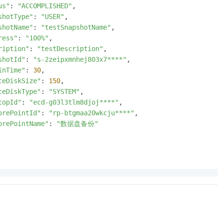
us"
: 
"ACCOMPLISHED"
,

shotType"
: 
"USER"
,

shotName"
: 
"testSnapshotName"
,

ress"
: 
"100%"
,

ription"
: 
"testDescription"
,

shotId"
: 
"s-2zeipxmnhej803x7****"
,

inTime"
: 
30
,

ceDiskSize"
: 
150
,

ceDiskType"
: 
"SYSTEM"
,

topId"
: 
"ecd-g03l3tlm8djoj****"
,

orePointId"
: 
"rp-btgmaa20wkcju****"
,

orePointName"
: 
"数据盘备份"