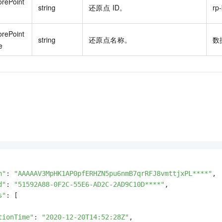
orePoint
string
还原点 ID。
rp
orePoint
string
还原点名称。
数
e
n"
: 
"AAAAAV3MpHK1AP0pfERHZN5pu6nmB7qrRFJ8vmttjxPL****"
,

d"
: 
"51592A88-0F2C-55E6-AD2C-2AD9C10D****"
,

s"
: [

tionTime"
: 
"2020-12-20T14:52:28Z"
,
