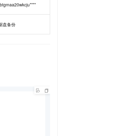
-btgmaa20wkcju****
据盘备份