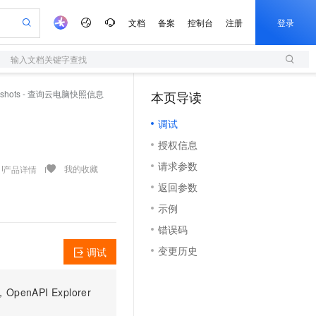
文档
备案
控制台
注册
登录
输入文档关键字查找
验
作计划
器
AI 活动
专业服务
服务伙伴合作计划
开发者社区
加入我们
服务平台百炼
阿里云 OPC 创新助力计划
apshots - 查询云电脑快照信息
本页导读
（0）
一站式生成采购清单，支持单品或批量购买
S
io：打造专属 AI 语音助手
S产品伙伴计划（繁花）
峰会
造的大模型服务与应用开发平台
轻量应用服务器
一句话生成原生可编辑精美 PPT 文稿
AI 生产力先锋
Al MaaS 服务伙伴赋能合作
域名
博文
Careers
至高可申请百万元
调试
性可伸缩的云计算服务
开启高性价比 AI 编程新体验
Qwen-Audio-3.0-Realtime 端到端实时语音角色扮演
输入一句话想法, 轻松生成专业的 PPT
先锋实践拓展 AI 生产力的边界
快速构建应用程序和网站，即刻迈出上云第一步
Token 补贴，五大权
计划
海大会
伙伴信用分合作计划
商标
问答
社会招聘
授权信息
益加速 OPC 成功
S
eek-V4-Pro
数字证书管理服务（原SSL证书）
一键部署幻兽帕鲁游戏服务器
飞天发布时刻
HOT
划
备案
电子书
校园招聘
请求参数
pSeek-V4-Pro
视频创作，一键激活电商全链路生产力
全托管，含MySQL、PostgreSQL、SQL Server、MariaDB多引擎
实现全站HTTPS，呈现可信的WEB访问
一键购买专属联机服务器，轻松开启游戏
所见，即是所愿
我的收藏
产品详情
更多支持
划
公司注册
镜像站
返回参数
视频生成
语音识别与合成
专属 QwenPaw
短信服务
漫剧工坊：一站式动画创作平台
AI 实训营
HOT
合作伙伴培训与认证
示例
划
上云迁移
的智能体编程平台
站生成，高效打造优质广告素材
从聊天伙伴进化为能主动干活的本地数字员工
快速生产连贯的高质量长漫剧
从基础到进阶，Agent 创客手把手教你
国内短信简单易用，安全可靠，秒级触达，全球覆盖200+国家和地区。
e-1.1-T2V
Qwen3-TTS-Flash
lScope
我要反馈
查询合作伙伴
错误码
畅细腻的高质量视频
离线语音合成大模型，多语言方言自适应，低延迟高稳定
n Alibaba Cloud ISV 合作
代维服务
olarDB
建企业门户网站
大数据开发治理平台 DataWorks
10 分钟搭建微信、支付宝小程序
变更历史
调试
创新加速
ope
登录合作伙伴管理后台
我要建议
站，无忧落地极速上线
以可视化方式快速构建移动和 PC 门户网站
100%兼容MySQL、PostgreSQL，兼容Oracle，支持集中和分布式
高效部署网站，快速应用到小程序
Data Agent 驱动的一站式 Data+AI 开发治理平台
e-1.1-I2V
Cosyvoice-V3-Flash
安全
畅自然，细节丰富
高表现力语音合成大模型，语音克隆听感自然
我要投诉
上云场景组合购
伴
PI Explorer
边界网络安全防护产品
漫剧创作，剧本、分镜、视频高效生成
覆盖90%+业务场景，专享组合折扣价
2V
VPN
Fun-ASR