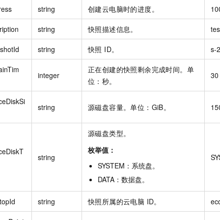
ress
string
创建云电脑时的进度。
10
iption
string
快照描述信息。
tes
shotId
string
快照 ID。
s-
inTim
正在创建的快照剩余完成时间。单
integer
30
位：秒。
ceDiskSi
string
源磁盘容量。单位：GiB。
15
源磁盘类型。
枚举值：
ceDiskT
string
SY
SYSTEM
：
系统盘
。
DATA
：
数据盘
。
topId
string
快照所属的云电脑 ID。
ecd