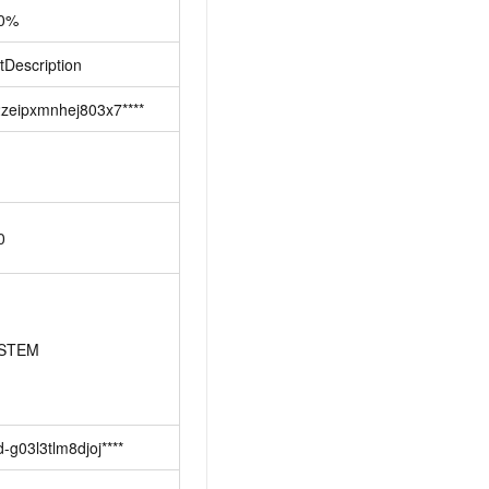
0%
tDescription
2zeipxmnhej803x7****
0
STEM
-g03l3tlm8djoj****