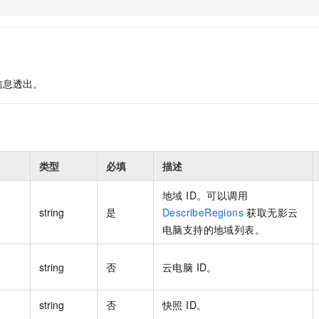
服务生态伙伴
视觉 Coding、空间感知、多模态思考等全面升级
1M上下文，专为长程任务能力而生
云工开物
企业应用
Night Plan 支持 Qwen 3.8-Max
AI 办公
NEW
Red Hat
30+ 款产品免费体验
夜间 5 折，Qwen/Meoo/TokenPlan 客户专享
AI智能应用
科研合作
ERP
堂（旗舰版）
SUSE
智能客服
AI 应用构建
大模型原生
CRM
2个月
自动承接线索
信息透出。
建站小程序
Qoder
大模型服务平台百炼-应用模版
OA 办公系统
HOT
NEW
面向真实软件
个人版上线、团队版降价；千问3.8-Max首发发尝鲜
丰富多元化的应用模版和解决方案
力提升
财税管理
模板建站
万有无界
大模型服务平台百炼-智能体
400电话
定制建站
的模型效果
灵活可视化地构建企业级 Agent
类型
必填
描述
方案
广告营销
模板小程序
秒悟
人工智能平台 PAI
定制小程序
地域 ID。可以调用
云端极速 AI 
新一代 AI 视频生成模型，深度适配广告营销等场景
AI Native 的算法工程平台，一站式完成建模、训练、推理服务部署
string
是
DescribeRegions
获取无影云
APP 开发
电脑支持的地域列表。
建站系统
string
否
云电脑 ID。
AI 应用
10分钟微调：让0.6B模型媲美235B模型
多模态数据信
依托云原生高可用架构,实现Dify私有化部署
用1%尺寸在特定领域达到大模型90%以上效果
string
否
快照 ID。