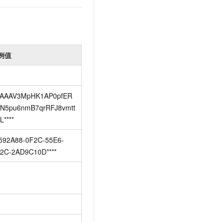
例值
AAAV3MpHK1AP0pfER
N5pu6nmB7qrRFJ8vmtt
L****
592A88-0F2C-55E6-
2C-2AD9C10D****