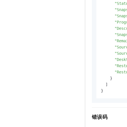
"Stat
"Snap
"Snap
"Prog
"Desc
"Snap
"Rema
"Sour
"Sour
"Desk
"Rest
"Rest
    }

  ]

}
错误码