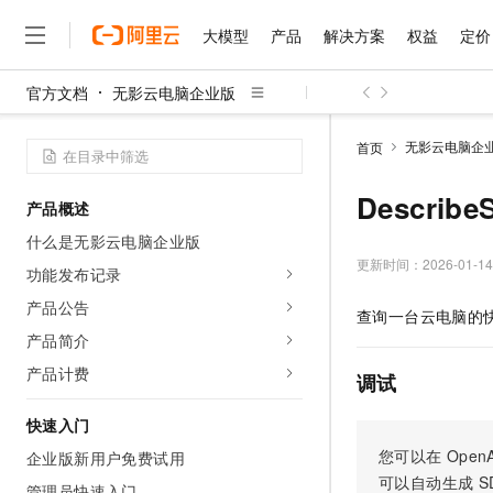
大模型
产品
解决方案
权益
定价
官方文档
无影云电脑企业版
大模型
产品
解决方案
权益
定价
云市场
伙伴
服务
了解阿里云
精选产品
精选解决方案
普惠上云
产品定价
精选商城
成为销售伙伴
售前咨询
为什么选择阿里云
千问AI平台
无影云电脑企
首页
了解云产品的定价详情
大模型服务平台百炼
千问办公，解锁你的工作
普惠上云 官方力荐
分销伙伴
在线服务
网站建设
什么是云计算
大
大模型服务与应用平台
企业级Agent产品，直接
云服务器38元/年起，超
Describ
产品概述
咨询伙伴
多端小程序
技术领先
云上成本管理
售后服务
千问大模型
Agency Agents：拥
官方推荐返现计划
大模型
什么是无影云电脑企业版
大模型
精选产品
精选解决方案
Salesforce 国际版订阅
稳定可靠
管理和优化成本
多元化、高性能、安全可靠
推荐新用户得奖励，单订单
更新时间：
2026-01-14
销售伙伴合作计划
功能发布记录
自助服务
友盟天域
安全合规
人工智能与机器学习
AI
文本生成
无影云电脑
HappyHorse 打造一
云工开物
产品公告
查询一台云电脑的
无影生态合作计划
在线服务
观测云
分析师报告
随时随地安全接入的云上超
高校专属算力普惠，学生认
计算
互联网应用开发
产品简介
Qwen3.8-Max
HOT
Salesforce On Alibaba C
工单服务
智能体时代全能旗舰模型
Tuya 物联网平台阿里云
研究报告与白皮书
产品计费
云解析DNS
快速拥有专属 OpenClaw
Consulting Partner 合
调试
大数据
容器
免费试用
短信专区
蓝凌 OA
Qwen3.7-Plus
AI 大模型销售与服务生
快速入门
现代化应用
存储
天池大赛
能看、能想、能动手的多模
云原生大数据计算服务 Max
解决方案免费试用 新老
电子合同
您可以在
OpenA
企业版新用户免费试用
面向分析的企业级SaaS模
最高领取价值200元试用
安全
网络与CDN
AI 算法大赛
Qwen3-VL-Plus
可以自动生成
S
畅捷通
管理员快速入门