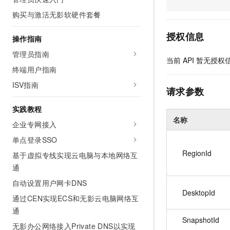
AI 产品 免费试用
网络
安全
云开发大赛
购买与激活无影软硬件套餐
Tableau 订阅
1亿+ 大模型 tokens 和 
可观测
入门学习赛
中间件
AI空中课堂在线直播课
授权信息
操作指南
140+云产品 免费试用
大模型服务
上云与迁云
产品新客免费试用，最长1
数据库
管理员指南
当前
API
暂无授权
生态解决方案
千问AI平台-Token Plan
终端用户指南
企业出海
大模型ACA认证体验
大数据计算
助力企业全员 AI 认知与能
ISV指南
行业生态解决方案
请求参数
政企业务
媒体服务
千问AI平台-模型体验
开发者生态解决方案
实践教程
在线体验全尺寸、多种模态
企业服务与云通信
名称
AI 开发和 AI 应用解决
企业专网接入
Happy 系列大模型
域名与网站
单点登录SSO
RegionId
基于虚拟专线实现云电脑与本地网络互
终端用户计算
通
Serverless
大模型解决方案
自动设置用户网卡DNS
DesktopId
通过CEN实现ECS和无影云电脑网络互
开发工具
快速部署 Dify，高效搭建 
通
迁移与运维管理
SnapshotId
无影办公网络接入Private DNS以实现