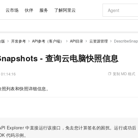
云市场
伙伴
服务
了解阿里云
AI 特惠
数据与 API
成为产品伙伴
企业增值服务
最佳实践
价格计算器
AI 场景体
基础软件
产品伙伴合
阿里云认证
市场活动
配置报价
大模型
业版
开发参考
API参考（客户端）
API目录
云资源管理
DescribeSn
自助选配和估算价格
新方式
域名与网站
睿译宝，AI翻译排版一步到位
智启 AI 普惠权益
产品生态集成认证中心
企业支持计划
云上春晚
千问官方 MaaS 平台，为开发者和 Agent 而生，新用户赠送 1 亿 + tokens 额度
云服务器 EC
Qwen Aud
AI Coding
阿里云Maa
2026 阿里云
为企业打
数据集
Windows
大模型认证
模型
NEW
NEW
交付可用成果
值低价云产品抢先购
提供智能易用的域名与建站服务
上传文档即自动完成翻译和格式还原
至高享 1亿+免费 tokens，加速 Al 应用落地
安全可靠、弹
智能编程，一键
eSnapshots - 查询云电脑快照信息
产品生态伙伴
专家技术服务
云上奥运之旅
弹性计算合作
阿里云中企出
手机三要素
宝塔 Linux
全部认证
价格优势
有专属领域专家
对象存储 OSS
GLM-5.2：长任务时代开源旗舰模型
阿里云 OPC 创新助力计划
云数据库 RD
即刻拥有 DeepS
AI 电商营销
产品生态伙伴工作台
企业增值服务台
云栖战略参考
云存储合作计
云栖大会
身份实名认证
CentOS
训练营
推动算力普惠，释放技术红利
的大模型服务
最高返9万
多领域专家智能体,一键组建 AI 虚拟交付团队
至高百万元 Token 补贴，加速一人公司成长
稳定、安全、高性价比、高性能的云存储服务
真正可用的 1M 上下文,一次完成代码全链路开发
轻松解锁专属 Dee
从图文生成到
复制 MD 格式
 01:14:16
云上的中国
数据库合作计
活动全景
短信
Docker
图片和
站式影视创作平台
人工智能平台 PAI
Hermes Agent，打造自进化智能体
Token Plan 模型订阅计划
Qoder
5 分钟轻松部署
AI 广告创作
企业成长
大模型
NEW
信息公告
快照列表和快照详细信息。
看见新力量
云网络合作计
OCR 文字识别
JAVA
级电脑
证享300元代金券
可视化编排打通从文字构思到成片全链路闭环
一站式AI开发、训练和推理服务
自主进化，持久记忆，越用越聪明
Qwen3.8-Max 首发尝鲜，限时加量 10 倍，夜间低至2折
面向真实软件
图文、视频一
Kimi-K3
HappyHors
NEW
魔搭 Mode
loud
服务实践
官网公告
Kimi 最新旗舰模型，长程编程与推理利器
让文字生成流
金融模力时刻
Salesforce O
版
发票查验
全能环境
Qoder CN
Claude Code + GStack 打造工程团队
千问办公，限时限量积分加倍
云原生数据库 P
低代码高效构
AI 建站
NEW
作计划
计划
创新中心
魔搭 ModelSc
健康状态
让AI从“聊天伙伴”进化为能干活的“数字员工”
覆盖公网/内网、递归/权威、移动APP等全场景解析服务
安装技能 GStack，拥有专属 AI 工程团队
你的AI工作搭子，覆盖日常办公高频场景
基于千问大模型等，支持代码智能生成、研发智能问答
0 代码专业建
客户案例
天气预报查询
操作系统
Deepseek-v4-pro
HappyHors
态合作计划
态智能体模型
旗舰 MoE 大模型，百万上下文与顶尖推理能力
图生视频，流
Compute
同享
容器服务 Kubernetes 版 ACK
万小智 AI 建站低至 15元/月
云防火墙
AI 短剧/漫剧
快递物流查询
WordPress
成为服务伙
高校合作
PI Explorer
中直接运行该接口，免去您计算签名的困扰。运行成功后，OpenA
式云数据仓库
点，立即开启云上创新
提供一站式管理容器应用的 K8s 服务
送.CN域名，送备案服务码
云原生的云上
AI助力短剧
GLM-5.2
Wan2.7-T
DK
代码示例。
Ubuntu