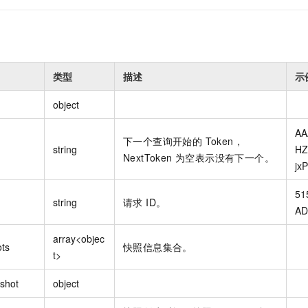
类型
描述
示
object
AA
下一个查询开始的 Token，
string
HZ
NextToken 为空表示没有下一个。
jxP
51
string
请求 ID。
AD
array<objec
ts
快照信息集合。
t>
shot
object