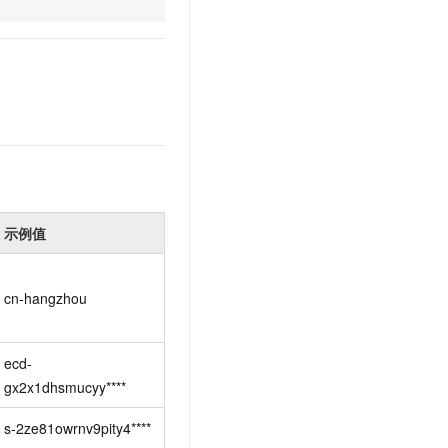
文戏情感细腻自然，动作戏激烈拳拳到肉，实现更强表演能力
支持中英文自由切换，具备更强的噪声鲁棒性
云聚AI 严选权益
SSL 证书
，一键激活高效办公新体验
精选AI产品，从模型到应用全链提效
堡垒机
AI 用量加速计划
应用
防火墙
、识别商机，让客服更高效、服务更出色。
新老同享，达量后返
千问办公
主机安全
NEW
的智能体编程平台
一站式AI生产力平台
AI 应用及服务市场
伶鹊
企业级人与Agent协作平台，接入和调度多个数字员工
智能客服平台，对话机器人、对话分析、智能外呼
AI 应用
示例值
大模型服务平台百炼 - 全妙
大模型
应用创作平台
多模态内容创作工具，已接入 DeepSeek
cn-hangzhou
自然语言处理
数据标注
ecd-
机器学习
gx2x1dhsmucyy****
息提取
与 AI 智能体进行实时音视频通话
从文本、图片、视频中提取结构化的属性信息
构建支持视频理解的 AI 音视频实时通话应用
s-2ze81owrnv9pity4****