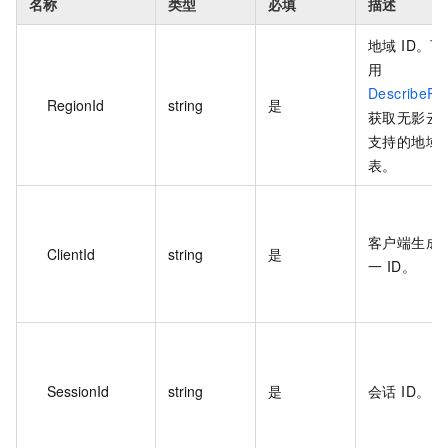
名称
类型
必填
描述
地域 ID。
用
DescribeRe
RegionId
string
是
获取无影云
支持的地域
表。
客户端生成
ClientId
string
是
一 ID。
SessionId
string
是
会话 ID。