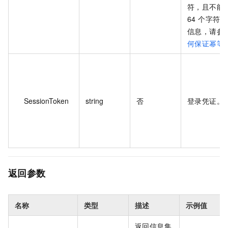
符，且不能
64 个字符
信息，请参
何保证幂等
SessionToken
string
否
登录凭证。
返回参数
名称
类型
描述
示例值
返回信息集