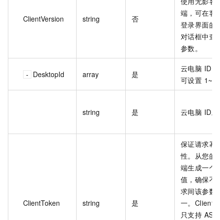
使用无影客
端，可在客
ClientVersion
string
否
登录界面的
对话框中查
参数。
云电脑 ID 
DesktopId
array
是
可设置 1~2
string
是
云电脑 ID。
保证请求幂
性。从您的
端生成一个
值，确保不
求间该参数
ClientToken
string
是
一。ClientT
只支持 ASCI