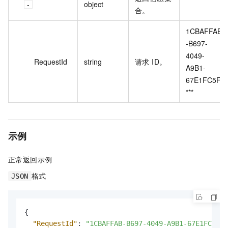
object
合。
1CBAFFAB
-B697-
4049-
RequestId
string
请求 ID。
A9B1-
67E1FC5F*
***
示例
正常返回示例
格式
JSON
{
"RequestId"
:
"1CBAFFAB-B697-4049-A9B1-67E1FC5F**